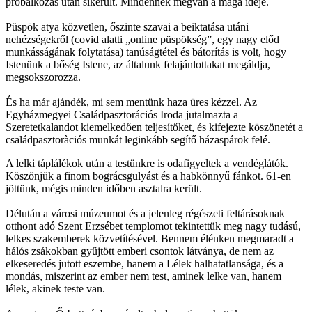
próbálkozás után sikerült. Mindennek megvan a maga ideje.
Püspök atya közvetlen, őszinte szavai a beiktatása utáni
nehézségekről (covid alatti „online püspökség”, egy nagy előd
munkásságának folytatása) tanúságtétel és bátorítás is volt, hogy
Istenünk a bőség Istene, az általunk felajánlottakat megáldja,
megsokszorozza.
És ha már ajándék, mi sem mentünk haza üres kézzel. Az
Egyházmegyei Családpasztorációs Iroda jutalmazta a
Szeretetkalandot kiemelkedően teljesítőket, és kifejezte köszönetét a
családpasztoràciós munkát leginkább segítő házaspárok felé.
A lelki táplálékok után a testünkre is odafigyeltek a vendéglátók.
Köszönjük a finom bográcsgulyást és a habkönnyű fánkot. 61-en
jöttünk, mégis minden időben asztalra került.
Délután a városi múzeumot és a jelenleg régészeti feltárásoknak
otthont adó Szent Erzsébet templomot tekintettük meg nagy tudású,
lelkes szakemberek közvetítésével. Bennem élénken megmaradt a
hálós zsákokban gyűjtött emberi csontok látványa, de nem az
elkeseredés jutott eszembe, hanem a Lélek halhatatlansága, és a
mondás, miszerint az ember nem test, aminek lelke van, hanem
lélek, akinek teste van.