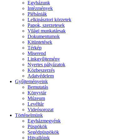
Egyházunk
Intézmények
Plébániák
Lelkipásztori körzetek
Papok, szerzetesek
Világi munkatársak
Dokumentumok
Kitüntetések
Térkép
Miserend
Linkgyűjtemény
Nyertes pályázatok
Közbeszerzés
Adatvédelem
Gyűjteményeink
Bemutatás
Könyvtár
Múzeum
Levéltár
Videósorozat
Történelmünk
Egyházmegyénk
Püspökök
Segédpüspökök
Hitvallóink