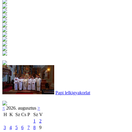
Papi lelkigyakorlat
<
2026. augusztus
>
H
K
Sz
Cs
P
Sz
V
1
2
3
4
5
6
7
8
9