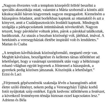
„Nagyon élvezetes volt a templom közepéről felfelé beszélni a
speciális akusztikája miatt, valamint a Mária szobornál a köntös alól
kikukucskáló három kisgyermek nagyon megragadott. Kiemelném a
házaspáros feladatot, amit borítékban kaptunk az ottaniaktól és azt a
könyvet, amit a Családpasztorációs Irodától kaptunk. Mindegyik
szolgálja a párkapcsolatunk intimitásának növekedését. Nagyon
tetszett, hogy párokként voltunk jelen, párok a párokkal találkoztak,
barátkoztak. Az utazás a buszban közösségi volt, játékkal, imával. A
betekintés a veresegyháziak életébe inspiráló volt és lendületes.”
Marian és Csaba
„A templom kávéházának közösségformáló, megtartó ereje van.
Meghitt kávézásra, beszélgetésre és kellemes társas időtöltésre ad
lehetőséget, hogy a vasárnapi szentmisék után vagy a hétköznapi
rohanó világban együtt legyenek a Jóistennel a házaspárok, a
gyerekek pedig közösen játszanak. Köszönjük a lehetőséget.”
Erzsi és Laci
„Férjemnek gépészmérnök szakmája lévén a harangöntés adott
életre szóló élményt, nekem pedig a Veresegyházi Tájház korhű
fotói nyújtottak szép emléket. Egyik kedvenc időtöltésem a festészet,
a következő festményem témája biztosan ezzel kapcsolatos lesz.”
Adrienn és Béla