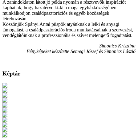
A zarándoklaton látott jó példa nyomán a résztvevők inspirációt
kaphattak, hogy hazatérve ki-ki a maga egyházközségében
munkálkodjon családpasztorációs és egyéb közösségek
létrehozásán.
Köszönjük Spányi Antal püspök atyánknak a lelki és anyagi
támogatást, a családpasztorációs iroda munkatársainak a szervezést,
vendéglátóinknak a professzionális és szívet melengető fogadtatást.
Simonics Krisztina
Fényképeket készítette Semegi József és Simonics László
Képtár