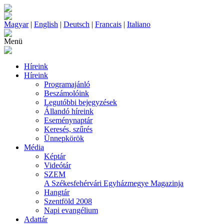
Magyar
|
English
|
Deutsch
|
Francais
|
Italiano
Menü
Híreink
Híreink
Programajánló
Beszámolóink
Legutóbbi bejegyzések
Állandó híreink
Eseménynaptár
Keresés, szűrés
Ünnepkörök
Média
Képtár
Videótár
SZEM
A Székesfehérvári Egyházmegye Magazinja
Hangtár
Szentföld 2008
Napi evangélium
Adattár