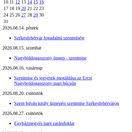
10
11
12
13
14
15
16
17
18
19
20
21
22
23
24
25
26
27
28
29
30
31
2026.08.14. péntek
Székesfehérvár fogadalmi szentmiséje
2026.08.15. szombat
Nagyboldogasszony ünnep - szentmise
2026.08.16. vasárnap
Szentmise és jegyesek megáldása az Ercsi
Nagyboldogasszony-napi búcsún
2026.08.20. csütörtök
Szent István király ünnepén szentmise Székesfehérváron
2026.08.27. csütörtök
Egyházmegyés papi zarándoklat