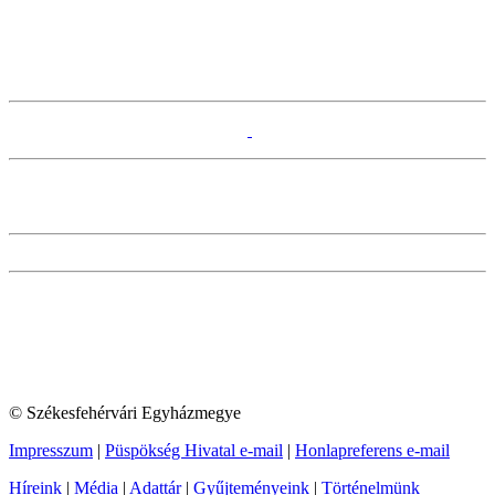
© Székesfehérvári Egyházmegye
Impresszum
|
Püspökség Hivatal e-mail
|
Honlapreferens e-mail
Híreink
|
Média
|
Adattár
|
Gyűjteményeink
|
Történelmünk