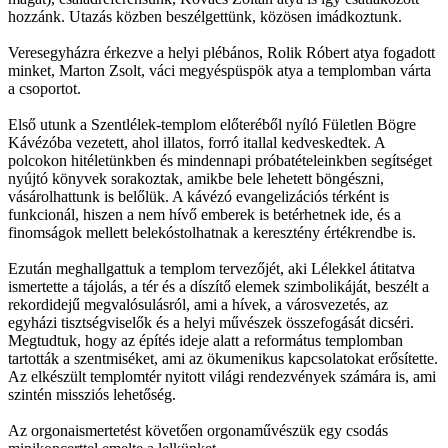
hozzánk. Utazás közben beszélgettünk, közösen imádkoztunk.
Veresegyházra érkezve a helyi plébános, Rolik Róbert atya fogadott
minket, Marton Zsolt, váci megyéspüspök atya a templomban várta
a csoportot.
Első utunk a Szentlélek-templom előteréből nyíló Fületlen Bögre
Kávézóba vezetett, ahol illatos, forró itallal kedveskedtek. A
polcokon hitéletünkben és mindennapi próbatételeinkben segítséget
nyújtó könyvek sorakoztak, amikbe bele lehetett böngészni,
vásárolhattunk is belőlük. A kávézó evangelizációs térként is
funkcionál, hiszen a nem hívő emberek is betérhetnek ide, és a
finomságok mellett belekóstolhatnak a keresztény értékrendbe is.
Ezután meghallgattuk a templom tervezőjét, aki Lélekkel átitatva
ismertette a tájolás, a tér és a díszítő elemek szimbolikáját, beszélt a
rekordidejű megvalósulásról, ami a hívek, a városvezetés, az
egyházi tisztségviselők és a helyi művészek összefogását dicséri.
Megtudtuk, hogy az építés ideje alatt a református templomban
tartották a szentmiséket, ami az ökumenikus kapcsolatokat erősítette.
Az elkészült templomtér nyitott világi rendezvények számára is, ami
szintén missziós lehetőség.
Az orgonaismertetést követően orgonaművészük egy csodás