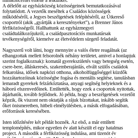
minikoncerttel emelte a lelkünket.
A délelőtt az egyházközség közösségeinek bemutatkozásával
folytatódott. A vezetők meséltek a Családos közösségek
működéséről, a Jegyes beszélgetések felépítéséről, az Útkereső
csoportról (akik „gyártják a keresztényeket”), a Brenner János
férfiközösségről. Hallhattunk az egyházmegyei
családtalálkozójukról, a családpasztorációs munkatársak
tevékenységéről, kiemelve az életvédelem sürgető feladatát.
Nagyszerű volt látni, hogy mennyire a valós életre reagálnak (az
elhangzottak mellett felsorolnék néhány területet, amivel a honlapjuk
szerint foglalkoznak): komatál gyerekszületés vagy betegség esetén,
csere-bere, álláskeresés, szakemberajánlás, elvált szülős családok
felkarolása, idősek napközi otthona, alkoholfüggőséggel küzdők
hozzátartozóinak közösségbe fogása és mentális segítése, tanulásban
lemaradt gyerekek felzárkóztatása, anyagi segítség helyieknek és a
háború elszenvedőinek. Említették, hogy ezek a csoportok nyitottak,
átjárhatók, tovább fejlődnek. Jó példa, hogy a beszélgetések vezetőit
képzik, ők viszont nem oktatják a rájuk bízottakat, inkább segítik
őket önismeretben, hitbeli elmélyülésben, a másik elfogadásában,
erőforrások keresésében.
Isten időzítésére két példát hoznék. Az első, a már említett
templomépítés, mikor egyetlen év alatt készült el egy hatalmas
project. A második a férfiközösség indulása, ami tizenöt év