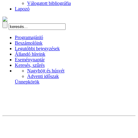
Válogatott bibliográfia
Lapozó
Programajánló
Beszámolóink
Legutóbbi bejegyzések
Állandó híreink
Eseménynaptár
Keresés, szűrés
Nagyböjt és húsvét
Adventi időszak
Ünnepkörök