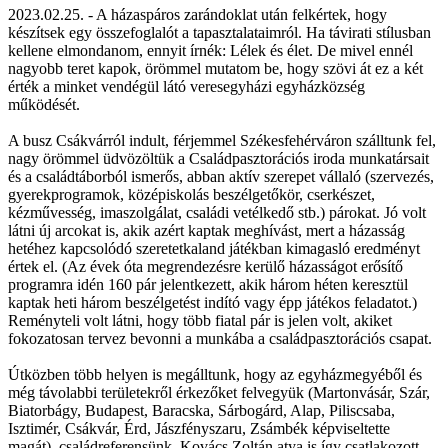
2023.02.25. - A házaspáros zarándoklat után felkértek, hogy
készítsek egy összefoglalót a tapasztalataimról. Ha távirati stílusban
kellene elmondanom, ennyit írnék: Lélek és élet. De mivel ennél
nagyobb teret kapok, örömmel mutatom be, hogy szövi át ez a két
érték a minket vendégül látó veresegyházi egyházközség
működését.
A busz Csákvárról indult, férjemmel Székesfehérváron szálltunk fel,
nagy örömmel üdvözöltük a Családpasztorációs iroda munkatársait
és a családtáborból ismerős, abban aktív szerepet vállaló (szervezés,
gyerekprogramok, középiskolás beszélgetőkör, cserkészet,
kézművesség, imaszolgálat, családi vetélkedő stb.) párokat. Jó volt
látni új arcokat is, akik azért kaptak meghívást, mert a házasság
hetéhez kapcsolódó szeretetkaland játékban kimagasló eredményt
értek el. (Az évek óta megrendezésre kerülő házasságot erősítő
programra idén 160 pár jelentkezett, akik három héten keresztül
kaptak heti három beszélgetést indító vagy épp játékos feladatot.)
Reményteli volt látni, hogy több fiatal pár is jelen volt, akiket
fokozatosan tervez bevonni a munkába a családpasztorációs csapat.
Útközben több helyen is megálltunk, hogy az egyházmegyéből és
még távolabbi területekről érkezőket felvegyük (Martonvásár, Szár,
Biatorbágy, Budapest, Baracska, Sárbogárd, Alap, Piliscsaba,
Isztimér, Csákvár, Érd, Jászfényszaru, Zsámbék képviseltette
magát), családreferensünk, Kovács Zoltán atya is így csatlakozott