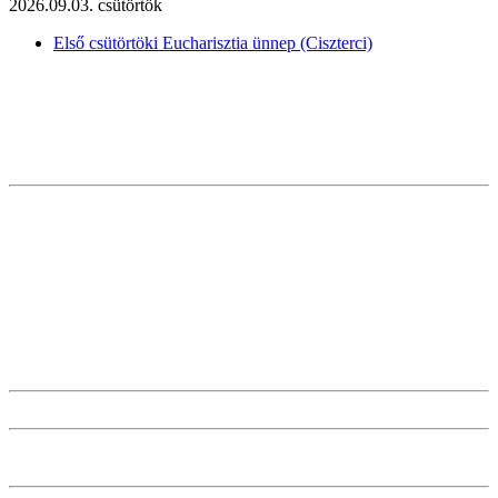
2026.09.03. csütörtök
Első csütörtöki Eucharisztia ünnep (Ciszterci)