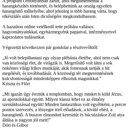
A program Őrbottyánban zárult, ahol megismerhettük a
harangkészítés történetét, és beléphettünk az ország egyetlen
harangöntő műhelyébe, ahol jelenleg is több harang várta, hogy
elkészülés után Isten dicsőségére megkondulhasson.
A hazaúton online vetélkedő tette próbára vallásos
hagyományainkkal, egyházmegyénk papjaival, intézményeivel
kapcsolatos tudásunkat.
Végezetül következzen pár gondolat a résztvevőktől:
„Jó volt belepillantani egy olyan plébánia életébe, ahol nem csak
van közösségi élet, de virágzik is. Megerősítő volt látni a sok
önkéntes világi lelkes munkáját, akik fontosnak tartják a hit
megélését, és továbbadását. A közösségi tér megteremtésének
kulcsfontosságát mindenképpen elhoztuk magunkkal.”
Kriszta és Flóri
„Mi igazán úgy éreztük a templomban, hogy minket is küld Jézus,
az apostolokkal együtt. Milyen klassz lehet ez az élmény
szentáldozással együtt! Minden fantasztikus volt egyébként, a percre
pontos szervezés, a lényegre törő előadások, a kiváló ebéd, a
harangöntő. A buszon elmondott keresztút és búcsúzáskor Zoli atya
áldása is nagyon jól esett!”
Dóri és Gábor