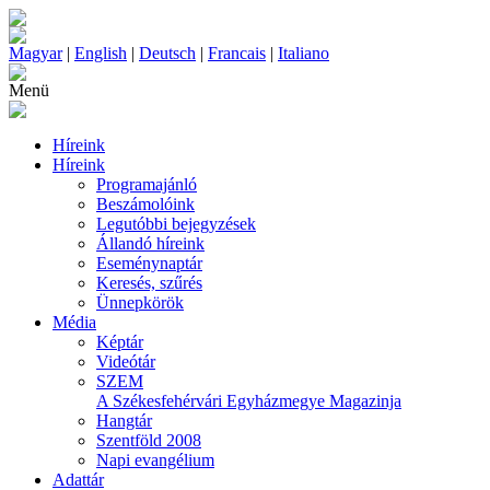
Magyar
|
English
|
Deutsch
|
Francais
|
Italiano
Menü
Híreink
Híreink
Programajánló
Beszámolóink
Legutóbbi bejegyzések
Állandó híreink
Eseménynaptár
Keresés, szűrés
Ünnepkörök
Média
Képtár
Videótár
SZEM
A Székesfehérvári Egyházmegye Magazinja
Hangtár
Szentföld 2008
Napi evangélium
Adattár