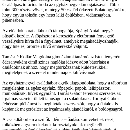
Családpasztorációs Iroda az egyházmegye támogatásával. Több
mint 300 résztvevővel, mintegy 50 család érkezett Balatongyörökre,
hogy együtt töltsön egy hetet lelki épülésben, vidámságban,
pihenésben.
Az előadók sorát a tábor fő támogatója, Spányi Antal megyés
püspök kezdte. A főpásztor a keresztény életformát fenyegető
veszélyekre hívta fel a figyelmet, amelyek megakadályozhatják,
hogy hiteles, örömteli hívő emberekké váljunk.
Tamásné Kollár Magdolna gimnáziumi tanárnő az Isten tenyerén
édesanyaként című színes naplóját idézve adott bátorítást a
családoknak ahhoz, hogy megbirkózzanak küldetésükkel:
megfeleljenek a szeretet mindennapos kihívásainak.
Az egyházmegyei családtábor egyik alapgondolata, hogy a táborban
megjelenjen az egész egyház, főpapok, papok, lelkipásztori
munkatársak, hívek egyaránt. Tamás Gábor ferences szerzetes az
irgalmas szeretetről tett tanúságot a családoknak. Tornyai Gábor
fehérvári plébánost is meghívták a szervezők, hogy a fiatalok is
kapjanak megerősítést az irgalmasság ajándékáról, a boldogságról.
A családtáborban a szülők idén is előadásokon vehettek részt,
miközben a gyermekeknek korosztályuknak megfelelő
csoportokban foglalkozásokat, vidám játékokat biztosítottak. A