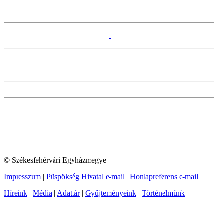
© Székesfehérvári Egyházmegye
Impresszum
|
Püspökség Hivatal e-mail
|
Honlapreferens e-mail
Híreink
|
Média
|
Adattár
|
Gyűjteményeink
|
Történelmünk