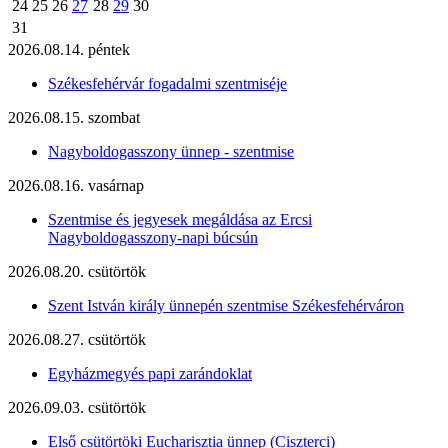
24
25
26
27
28
29
30
31
2026.08.14. péntek
Székesfehérvár fogadalmi szentmiséje
2026.08.15. szombat
Nagyboldogasszony ünnep - szentmise
2026.08.16. vasárnap
Szentmise és jegyesek megáldása az Ercsi
Nagyboldogasszony-napi búcsún
2026.08.20. csütörtök
Szent István király ünnepén szentmise Székesfehérváron
2026.08.27. csütörtök
Egyházmegyés papi zarándoklat
2026.09.03. csütörtök
Első csütörtöki Eucharisztia ünnep (Ciszterci)