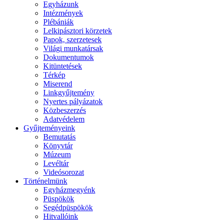
Egyházunk
Intézmények
Plébániák
Lelkipásztori körzetek
Papok, szerzetesek
Világi munkatársak
Dokumentumok
Kitüntetések
Térkép
Miserend
Linkgyűjtemény
Nyertes pályázatok
Közbeszerzés
Adatvédelem
Gyűjteményeink
Bemutatás
Könyvtár
Múzeum
Levéltár
Videósorozat
Történelmünk
Egyházmegyénk
Püspökök
Segédpüspökök
Hitvallóink