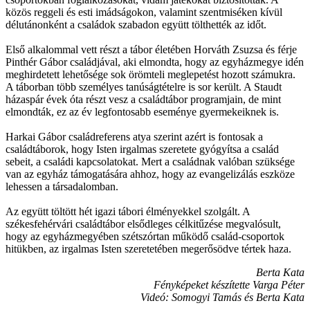
közös reggeli és esti imádságokon, valamint szentmiséken kívül
délutánonként a családok szabadon együtt tölthették az időt.
Első alkalommal vett részt a tábor életében Horváth Zsuzsa és férje
Pinthér Gábor családjával, aki elmondta, hogy az egyházmegye idén
meghirdetett lehetősége sok örömteli meglepetést hozott számukra.
A táborban több személyes tanúságtételre is sor került. A Staudt
házaspár évek óta részt vesz a családtábor programjain, de mint
elmondták, ez az év legfontosabb eseménye gyermekeiknek is.
Harkai Gábor családreferens atya szerint azért is fontosak a
családtáborok, hogy Isten irgalmas szeretete gyógyítsa a család
sebeit, a családi kapcsolatokat. Mert a családnak valóban szüksége
van az egyház támogatására ahhoz, hogy az evangelizálás eszköze
lehessen a társadalomban.
Az együtt töltött hét igazi tábori élményekkel szolgált. A
székesfehérvári családtábor elsődleges célkitűzése megvalósult,
hogy az egyházmegyében szétszórtan működő család-csoportok
hitükben, az irgalmas Isten szeretetében megerősödve tértek haza.
Berta Kata
Fényképeket készítette Varga Péter
Videó: Somogyi Tamás és Berta Kata