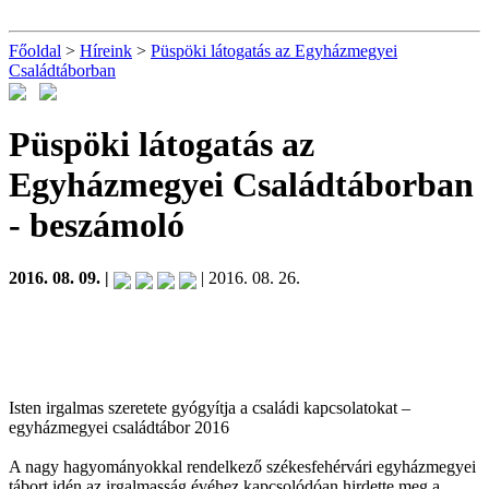
Főoldal
>
Híreink
>
Püspöki látogatás az Egyházmegyei
Családtáborban
Püspöki látogatás az
Egyházmegyei Családtáborban
- beszámoló
2016. 08. 09. |
| 2016. 08. 26.
Isten irgalmas szeretete gyógyítja a családi kapcsolatokat –
egyházmegyei családtábor 2016
A nagy hagyományokkal rendelkező székesfehérvári egyházmegyei
tábort idén az irgalmasság évéhez kapcsolódóan hirdette meg a