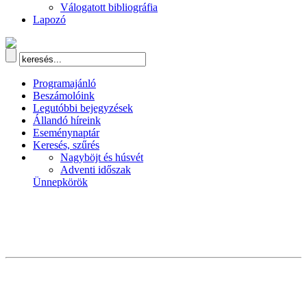
Válogatott bibliográfia
Lapozó
Programajánló
Beszámolóink
Legutóbbi bejegyzések
Állandó híreink
Eseménynaptár
Keresés, szűrés
Nagyböjt és húsvét
Adventi időszak
Ünnepkörök