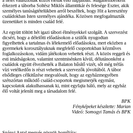
a hetet választották közös életük első napjaiban. Magánemberként
érkezett a táborba Soltész Miklós államtitkár és felesége Eszter, akik
személyes tanúságtételükben arról beszéltek, hogy Hit a keresztény
családokban Isten személyes ajándéka. Közösen megfogalmazták
üzenetüket is minden család felé.
Az együtt töltött hét igazi tábori élményekkel szolgált. A szervezést
dicséri, hogy a délelőtti előadásokon a szülők nyugodtan
figyelhettek a tartalmas és lélekemelő előadásokra, mert eközben a
gyermekek korosztályuknak megfelelő csoportokban kézműves
foglalkozásokon, vidám játékokon vehettek részt. A közös reggeli és
esti imádságokon, valamint szentmisénken kívül, délutánonként a
családok együtt élvezhették a Balaton hűsítő vizét, sőt még tréfás
vízi vetélkedőn is részt vehettek a szervezők jóvoltából. A tábor
elsődleges célkitűzése megvalósult, hogy az egyházmegyében
szétszórtan működő család-csoportok megismerjék egymást,
kapcsolatok alakulhassanak ki, mint egyfajta háló, mely az egyház
élő voltát jeleníti meg a társadalom felé.
BPK
Fényképeket készítette: Marian
Videó: Somogyi Tamás és BPK
Spányi Antal megyés püspök homíliája: