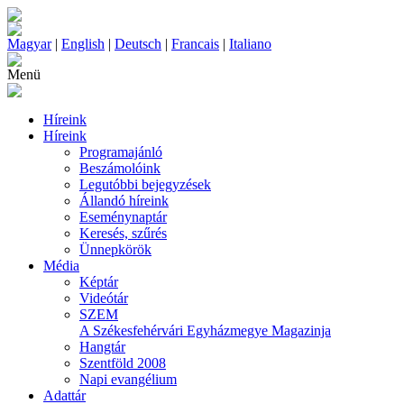
Magyar
|
English
|
Deutsch
|
Francais
|
Italiano
Menü
Híreink
Híreink
Programajánló
Beszámolóink
Legutóbbi bejegyzések
Állandó híreink
Eseménynaptár
Keresés, szűrés
Ünnepkörök
Média
Képtár
Videótár
SZEM
A Székesfehérvári Egyházmegye Magazinja
Hangtár
Szentföld 2008
Napi evangélium
Adattár