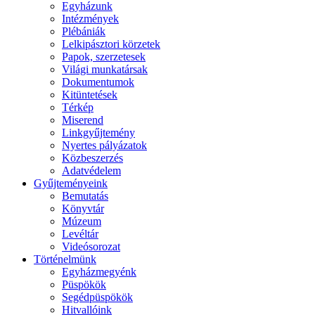
Egyházunk
Intézmények
Plébániák
Lelkipásztori körzetek
Papok, szerzetesek
Világi munkatársak
Dokumentumok
Kitüntetések
Térkép
Miserend
Linkgyűjtemény
Nyertes pályázatok
Közbeszerzés
Adatvédelem
Gyűjteményeink
Bemutatás
Könyvtár
Múzeum
Levéltár
Videósorozat
Történelmünk
Egyházmegyénk
Püspökök
Segédpüspökök
Hitvallóink