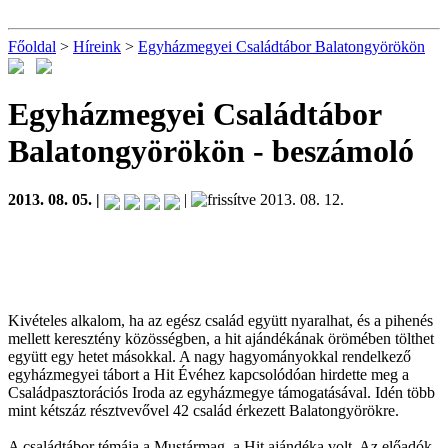
Főoldal
>
Híreink
>
Egyházmegyei Családtábor Balatongyörökön
Egyházmegyei Családtábor
Balatongyörökön
- beszámoló
2013. 08. 05. |
|
2013. 08. 12.
Kivételes alkalom, ha az egész család együtt nyaralhat, és a pihenés
mellett keresztény közösségben, a hit ajándékának örömében tölthet
együtt egy hetet másokkal. A nagy hagyományokkal rendelkező
egyházmegyei tábort a Hit Évéhez kapcsolódóan hirdette meg a
Családpasztorációs Iroda az egyházmegye támogatásával. Idén több
mint kétszáz résztvevővel 42 család érkezett Balatongyörökre.
A családtábor témája a Mustármag, a Hit ajándéka volt. Az előadók