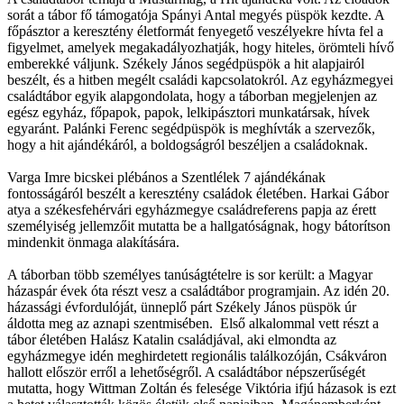
sorát a tábor fő támogatója Spányi Antal megyés püspök kezdte. A
főpásztor a keresztény életformát fenyegető veszélyekre hívta fel a
figyelmet, amelyek megakadályozhatják, hogy hiteles, örömteli hívő
emberekké váljunk. Székely János segédpüspök a hit alapjairól
beszélt, és a hitben megélt családi kapcsolatokról. Az egyházmegyei
családtábor egyik alapgondolata, hogy a táborban megjelenjen az
egész egyház, főpapok, papok, lelkipásztori munkatársak, hívek
egyaránt. Palánki Ferenc segédpüspök is meghívták a szervezők,
hogy a hit ajándékáról, a boldogságról beszéljen a családoknak.
Varga Imre bicskei plébános a Szentlélek 7 ajándékának
fontosságáról beszélt a keresztény családok életében. Harkai Gábor
atya a székesfehérvári egyházmegye családreferens papja az érett
személyiség jellemzőit mutatta be a hallgatóságnak, hogy bátorítson
mindenkit önmaga alakítására.
A táborban több személyes tanúságtételre is sor került: a Magyar
házaspár évek óta részt vesz a családtábor programjain. Az idén 20.
házassági évfordulóját, ünneplő párt Székely János püspök úr
áldotta meg az aznapi szentmisében. Első alkalommal vett részt a
tábor életében Halász Katalin családjával, aki elmondta az
egyházmegye idén meghirdetett regionális találkozóján, Csákváron
hallott először erről a lehetőségről. A családtábor népszerűségét
mutatta, hogy Wittman Zoltán és felesége Viktória ifjú házasok is ezt