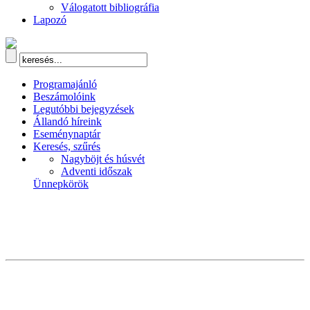
Válogatott bibliográfia
Lapozó
Programajánló
Beszámolóink
Legutóbbi bejegyzések
Állandó híreink
Eseménynaptár
Keresés, szűrés
Nagyböjt és húsvét
Adventi időszak
Ünnepkörök