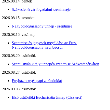
2026.08.14. péntek
Székesfehérvár fogadalmi szentmiséje
2026.08.15. szombat
Nagyboldogasszony ünnep - szentmise
2026.08.16. vasárnap
Szentmise és jegyesek megáldása az Ercsi
Nagyboldogasszony-napi búcsún
2026.08.20. csütörtök
Szent István király ünnepén szentmise Székesfehérváron
2026.08.27. csütörtök
Egyházmegyés papi zarándoklat
2026.09.03. csütörtök
Első csütörtöki Eucharisztia ünnep (Ciszterci)