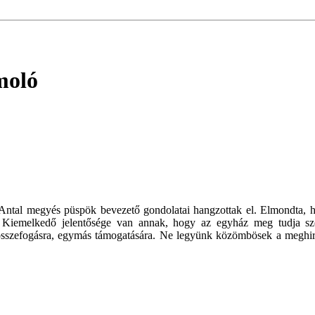
moló
i Antal megyés püspök bevezető gondolatai hangzottak el. Elmondta, 
 Kiemelkedő jelentősége van annak, hogy az egyház meg tudja szólí
 összefogásra, egymás támogatására. Ne legyünk közömbösek a meghi