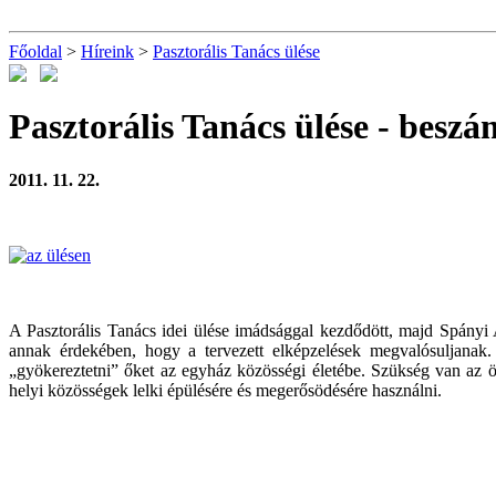
Főoldal
>
Híreink
>
Pasztorális Tanács ülése
Pasztorális Tanács ülése
- beszá
2011. 11. 22.
A Pasztorális Tanács idei ülése imádsággal kezdődött, majd Spány
annak érdekében, hogy a tervezett elképzelések megvalósuljanak.
„gyökereztetni” őket az egyház közösségi életébe. Szükség van az
helyi közösségek lelki épülésére és megerősödésére használni.