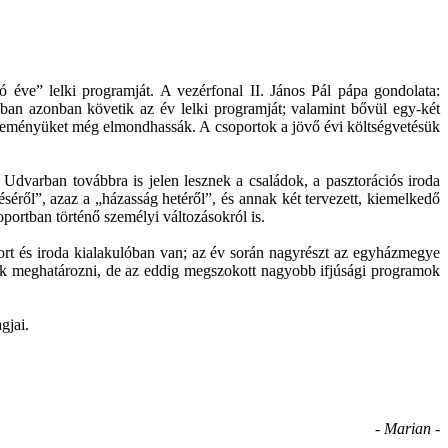
éve” lelki programját. A vezérfonal II. János Pál pápa gondolata:
n azonban követik az év lelki programját; valamint bővül egy-két
véleményüket még elmondhassák. A csoportok a jövő évi költségvetésük
 Udvarban továbbra is jelen lesznek a családok, a pasztorációs iroda
éséről”, azaz a „házasság hetéről”, és annak két tervezett, kiemelkedő
oportban történő személyi változásokról is.
oport és iroda kialakulóban van; az év során nagyrészt az egyházmegye
ják meghatározni, de az eddig megszokott nagyobb ifjúsági programok
gjai.
- Marian -