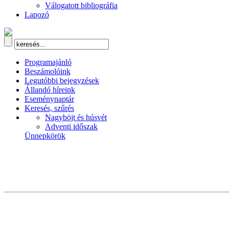
Válogatott bibliográfia
Lapozó
Programajánló
Beszámolóink
Legutóbbi bejegyzések
Állandó híreink
Eseménynaptár
Keresés, szűrés
Nagyböjt és húsvét
Adventi időszak
Ünnepkörök