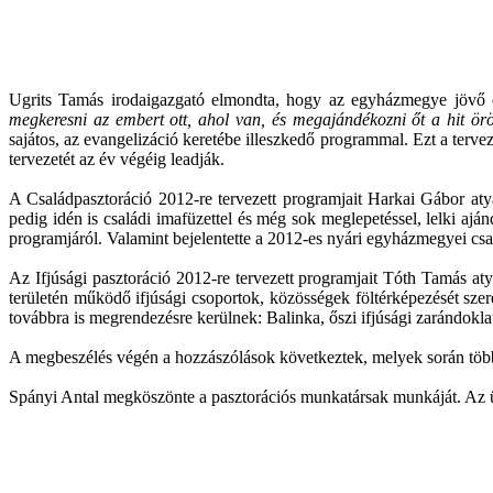
Ugrits Tamás irodaigazgató elmondta, hogy az egyházmegye jövő év
megkeresni az embert ott, ahol van, és megajándékozni őt a hit ör
sajátos, az evangelizáció keretébe illeszkedő programmal. Ezt a ter
tervezetét az év végéig leadják.
A Családpasztoráció 2012-re tervezett programjait Harkai Gábor atya
pedig idén is családi imafüzettel és még sok meglepetéssel, lelki ajá
programjáról. Valamint bejelentette a 2012-es nyári egyházmegyei csalá
Az Ifjúsági pasztoráció 2012-re tervezett programjait Tóth Tamás aty
területén működő ifjúsági csoportok, közösségek föltérképezését sz
továbbra is megrendezésre kerülnek: Balinka, őszi ifjúsági zarándok
A megbeszélés végén a hozzászólások következtek, melyek során több, 
Spányi Antal megköszönte a pasztorációs munkatársak munkáját. Az ü