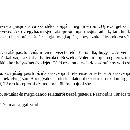
re a püspök atya szándéka alapján meghirdeti az „Új evangelizáció 
ömével.
Az év egyházmegyei alapprogramjai megmaradnak, tartalmukba
vezetet a Pasztorális Tanács tagjai megkapják, hogy azokat átgondolva 
, családpasztorációs referens vezette elő. Elmondta, hogy az Adventi
ndékkal várja az Udvarba térőket. Beszélt a Valentin nap „megkeresztel
dtábor helyszínét és idejét. Tájékoztatott a család-pasztorációs szakcs
a, az ifjúság pasztorációs szakcsoport referense ismertette. A szakcs
eretnék elvégezni. A megvalósítandó feladatokat elsősorban ezután fog
lat, 72 óra kompromisszumok nélkül, focibajnokság.
aktuális és megoldandó feladatról beszélgettek a Pasztorális Tanács ta
lés imádsággal zárult.