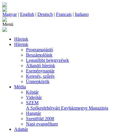
Magyar
|
English
|
Deutsch
|
Francais
|
Italiano
Menü
Híreink
Híreink
Programajánló
Beszámolóink
Legutóbbi bejegyzések
Állandó híreink
Eseménynaptár
Keresés, szűrés
Ünnepkörök
Média
Képtár
Videótár
SZEM
A Székesfehérvári Egyházmegye Magazinja
Hangtár
Szentföld 2008
Napi evangélium
Adattár