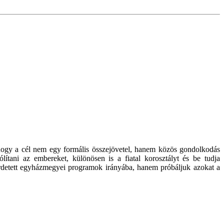
hogy a cél nem egy formális összejövetel, hanem közös gondolkodás
tani az embereket, különösen is a fiatal korosztályt és be tudja
rdetett egyházmegyei programok irányába, hanem próbáljuk azokat a