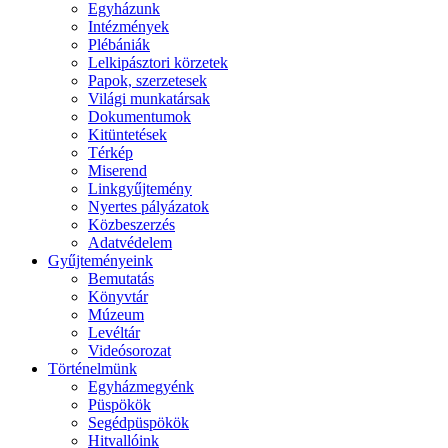
Egyházunk
Intézmények
Plébániák
Lelkipásztori körzetek
Papok, szerzetesek
Világi munkatársak
Dokumentumok
Kitüntetések
Térkép
Miserend
Linkgyűjtemény
Nyertes pályázatok
Közbeszerzés
Adatvédelem
Gyűjteményeink
Bemutatás
Könyvtár
Múzeum
Levéltár
Videósorozat
Történelmünk
Egyházmegyénk
Püspökök
Segédpüspökök
Hitvallóink