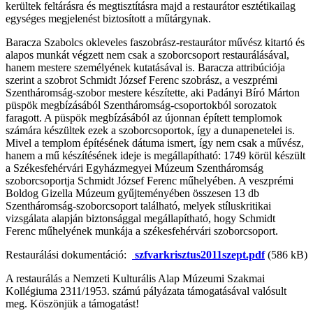
kerültek feltárásra és megtisztításra majd a restaurátor esztétikailag
egységes megjelenést biztosított a műtárgynak.
Baracza Szabolcs okleveles faszobrász-restaurátor művész kitartó és
alapos munkát végzett nem csak a szoborcsoport restaurálásával,
hanem mestere személyének kutatásával is. Baracza attribúciója
szerint a szobrot Schmidt József Ferenc szobrász, a veszprémi
Szentháromság-szobor mestere készítette, aki Padányi Bíró Márton
püspök megbízásából Szentháromság-csoportokból sorozatok
faragott. A püspök megbízásából az újonnan épített templomok
számára készültek ezek a szoborcsoportok, így a dunapenetelei is.
Mivel a templom építésének dátuma ismert, így nem csak a művész,
hanem a mű készítésének ideje is megállapítható: 1749 körül készült
a Székesfehérvári Egyházmegyei Múzeum Szentháromság
szoborcsoportja Schmidt József Ferenc műhelyében. A veszprémi
Boldog Gizella Múzeum gyűjteményében összesen 13 db
Szentháromság-szoborcsoport található, melyek stíluskritikai
vizsgálata alapján biztonsággal megállapítható, hogy Schmidt
Ferenc műhelyének munkája a székesfehérvári szoborcsoport.
Restaurálási dokumentáció:
szfvarkrisztus2011szept.pdf
(586 kB)
A restaurálás a Nemzeti Kulturális Alap Múzeumi Szakmai
Kollégiuma 2311/1953. számú pályázata támogatásával valósult
meg. Köszönjük a támogatást!