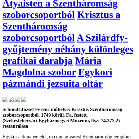
Atyaisten a Szentháromság
szoborcsoportból
Krisztus a
Szentháromság
szoborcsoportból
A Szilárdfy-
gyűjtemény néhány különleges
grafikai darabja
Mária
Magdolna szobor
Egykori
pázmándi jezsuita oltár
Schmidt József Ferenc műhelye: Krisztus Szentháromság
szoborcsoportból, 1749 körül. Fa, festett.
(Székesfehérvári Egyházmegyei Múzeum, ltsz: 74.375.2)
restaurálása
Egykor a dunapentelei, ma dunaújvárosi Szentháromság templom