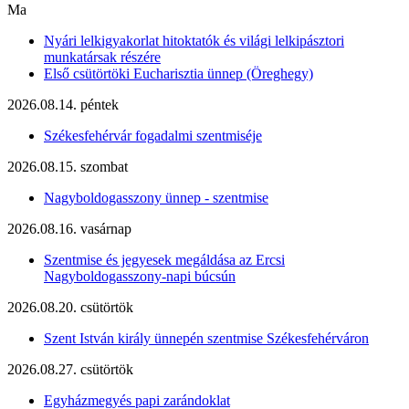
Ma
Nyári lelkigyakorlat hitoktatók és világi lelkipásztori
munkatársak részére
Első csütörtöki Eucharisztia ünnep (Öreghegy)
2026.08.14. péntek
Székesfehérvár fogadalmi szentmiséje
2026.08.15. szombat
Nagyboldogasszony ünnep - szentmise
2026.08.16. vasárnap
Szentmise és jegyesek megáldása az Ercsi
Nagyboldogasszony-napi búcsún
2026.08.20. csütörtök
Szent István király ünnepén szentmise Székesfehérváron
2026.08.27. csütörtök
Egyházmegyés papi zarándoklat