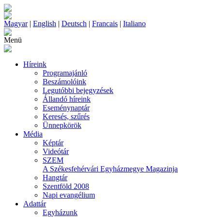
Magyar
|
English
|
Deutsch
|
Francais
|
Italiano
Menü
Híreink
Programajánló
Beszámolóink
Legutóbbi bejegyzések
Állandó híreink
Eseménynaptár
Keresés, szűrés
Ünnepkörök
Média
Képtár
Videótár
SZEM
A Székesfehérvári Egyházmegye Magazinja
Hangtár
Szentföld 2008
Napi evangélium
Adattár
Egyházunk