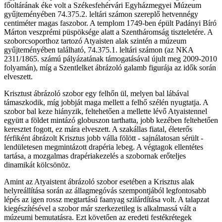
főoltárának éke volt a Székesfehérvári Egyházmegyei Múzeum
gyűjteményében 74.375.2. leltári számon szereplő hetvennégy
centiméter magas faszobor. A templom 1749-ben épült Padányi Bíró
Márton veszprémi püspöksége alatt a Szentháromság tiszteletére. A
szoborcsoporthoz tartozó Atyaisten alak szintén a múzeum
gyűjteményében található, 74.375.1. leltári számon (az NKA
2311/1865. számú pályázatának támogatásával újult meg 2009-2010
folyamán), míg a Szentlelket ábrázoló galamb figurája az idők során
elveszett.
Krisztust ábrázoló szobor egy felhőn ül, melyen bal lábával
támaszkodik, míg jobbját maga mellett a felhő szélén nyugtatja. A
szobor bal keze hiányzik, feltehetően a mellette lévő Atyaistennel
együtt a földet mintázó globuszon tarthatta, jobb kezében feltehetően
keresztet fogott, ez mára elveszett. A szakállas fiatal, életerős
férfiként ábrázolt Krisztus jobb válla fölött - sajnálatosan sérült -
lendületesen megmintázott drapéria lebeg. A végtagok ellentétes
tartása, a mozgalmas drapériakezelés a szobornak erőteljes
dinamikát kölcsönöz.
Amint az Atyaistent ábrázoló szobor esetében a Krisztus alak
helyreállítása során az állagmegóvás szempontjából legfontosabb
lépés az igen rossz megtartású faanyag szilárdítása volt. A talapzat
kiegészítésével a szobor már szerkezetileg is alkalmassá vált a
múzeumi bemutatásra. Ezt követően az eredeti festékrétegek