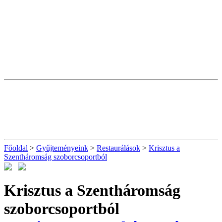
Főoldal
>
Gyűjteményeink
>
Restaurálások
>
Krisztus a
Szentháromság szoborcsoportból
Krisztus a Szentháromság
szoborcsoportból