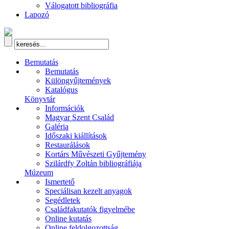
Válogatott bibliográfia
Lapozó
Bemutatás
Bemutatás
Különgyűjtemények
Katalógus
Könyvtár
Információk
Magyar Szent Család
Galéria
Időszaki kiállítások
Restaurálások
Kortárs Művészeti Gyűjtemény
Szilárdfy Zoltán bibliográfiája
Múzeum
Ismertető
Speciálisan kezelt anyagok
Segédletek
Családfakutatók figyelmébe
Online kutatás
Online feldolgozottság