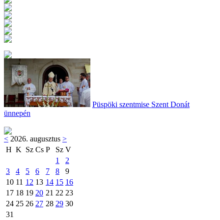
Püspöki szentmise Szent Donát
ünnepén
<
2026. augusztus
>
H
K
Sz
Cs
P
Sz
V
1
2
3
4
5
6
7
8
9
10
11
12
13
14
15
16
17
18
19
20
21
22
23
24
25
26
27
28
29
30
31