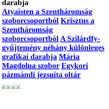
darabja
Atyaisten a Szentháromság
szoborcsoportból
Krisztus a
Szentháromság
szoborcsoportból
A Szilárdfy-
gyűjtemény néhány különleges
grafikai darabja
Mária
Magdolna szobor
Egykori
pázmándi jezsuita oltár