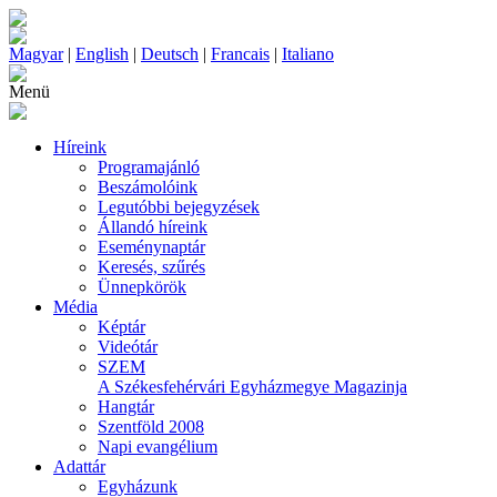
Magyar
|
English
|
Deutsch
|
Francais
|
Italiano
Menü
Híreink
Programajánló
Beszámolóink
Legutóbbi bejegyzések
Állandó híreink
Eseménynaptár
Keresés, szűrés
Ünnepkörök
Média
Képtár
Videótár
SZEM
A Székesfehérvári Egyházmegye Magazinja
Hangtár
Szentföld 2008
Napi evangélium
Adattár
Egyházunk