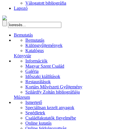
Válogatott bibliográfia
Lapozó
Bemutatás
Bemutatás
Különgyűjtemények
Katalógus
Könyvtár
Információk
Magyar Szent Család
Galéria
Időszaki kiállítások
Restaurálások
Kortárs Művészeti Gyűjtemény
Szilárdfy Zoltán bibliográfiája
Múzeum
Ismertető
Speciálisan kezelt anyagok
Segédletek
Családfakutatók figyelmébe
Online kutatás
Online feldolgozottság