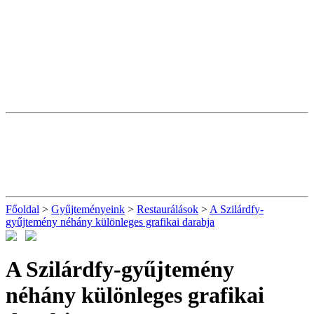
Főoldal
>
Gyűjteményeink
>
Restaurálások
>
A Szilárdfy-
gyűjtemény néhány különleges grafikai darabja
A Szilárdfy-gyűjtemény
néhány különleges grafikai