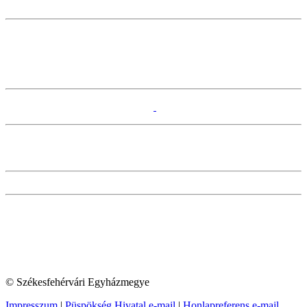
© Székesfehérvári Egyházmegye
Impresszum
|
Püspökség Hivatal e-mail
|
Honlapreferens e-mail