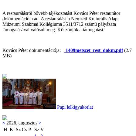
A restaurálásról bővebb tájékoztatást Kovács Péter restaurátor
dokumentációja ad. A restaurálást a Nemzeti Kulturális Alap
Múzeumi Szakmai Kollégiuma 3511/3712 számú pályázata
támogatásával valósult meg. Köszönjük a támogatást!
Kovács Péter dokumentációja:
1409metszet_rest_dokm.pdf
(2.7
MB)
Papi lelkigyakorlat
<
2026. augusztus
>
H
K
Sz
Cs
P
Sz
V