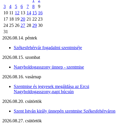
1
2
3
4
5
6
7
8
9
10
11
12
13
14
15
16
17
18
19
20
21
22
23
24
25
26
27
28
29
30
31
2026.08.14. péntek
Székesfehérvár fogadalmi szentmiséje
2026.08.15. szombat
Nagyboldogasszony ünnep - szentmise
2026.08.16. vasárnap
Szentmise és jegyesek megáldása az Ercsi
Nagyboldogasszony-napi búcsún
2026.08.20. csütörtök
Szent István király ünnepén szentmise Székesfehérváron
2026.08.27. csütörtök