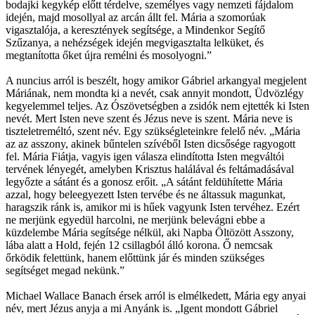
bodajki kegykép előtt térdelve, személyes vagy nemzeti fájdalom
idején, majd mosollyal az arcán állt fel. Mária a szomorúak
vigasztalója, a keresztények segítsége, a Mindenkor Segítő
Szűzanya, a nehézségek idején megvigasztalta lelküket, és
megtanította őket újra remélni és mosolyogni.”
A nuncius arról is beszélt, hogy amikor Gábriel arkangyal megjelent
Máriának, nem mondta ki a nevét, csak annyit mondott, Üdvözlégy
kegyelemmel teljes. Az Ószövetségben a zsidók nem ejtették ki Isten
nevét. Mert Isten neve szent és Jézus neve is szent. Mária neve is
tiszteletreméltó, szent név. Egy szükségleteinkre felelő név. „Mária
az az asszony, akinek bűntelen szívéből Isten dicsősége ragyogott
fel. Mária Fiátja, vagyis igen válasza elindította Isten megváltói
tervének lényegét, amelyben Krisztus halálával és feltámadásával
legyőzte a sátánt és a gonosz erőit. „A sátánt feldühítette Mária
azzal, hogy beleegyezett Isten tervébe és ne áltassuk magunkat,
haragszik ránk is, amikor mi is hűek vagyunk Isten tervéhez. Ezért
ne merjünk egyedül harcolni, ne merjünk belevágni ebbe a
küzdelembe Mária segítsége nélkül, aki Napba Öltözött Asszony,
lába alatt a Hold, fején 12 csillagból álló korona. Ő nemcsak
őrködik felettünk, hanem előttünk jár és minden szükséges
segítséget megad nekünk.”
Michael Wallace Banach érsek arról is elmélkedett, Mária egy anyai
név, mert Jézus anyja a mi Anyánk is. „Igent mondott Gábriel