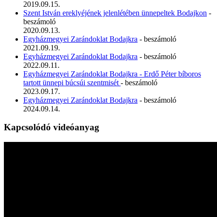
2019.09.15.
Szent István ereklyéjének jelenlétében ünnepeltek Bodajkon
-
beszámoló
2020.09.13.
Egyházmegyei Zarándoklat Bodajkra
- beszámoló
2021.09.19.
Egyházmegyei Zarándoklat Bodajkra
- beszámoló
2022.09.11.
Egyházmegyei Zarándoklat Bodajkra - Erdő Péter bíboros
tartott ünnepi búcsúi szentmisét
- beszámoló
2023.09.17.
Egyházmegyei Zarándoklat Bodajkra
- beszámoló
2024.09.14.
Kapcsolódó videóanyag