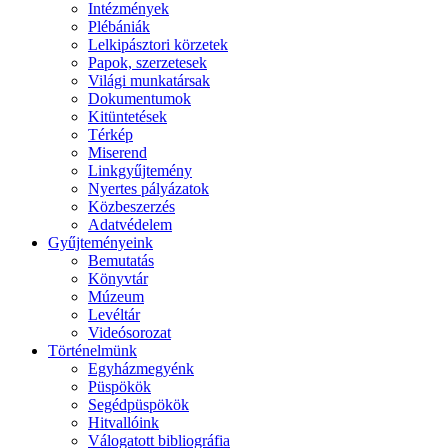
Intézmények
Plébániák
Lelkipásztori körzetek
Papok, szerzetesek
Világi munkatársak
Dokumentumok
Kitüntetések
Térkép
Miserend
Linkgyűjtemény
Nyertes pályázatok
Közbeszerzés
Adatvédelem
Gyűjteményeink
Bemutatás
Könyvtár
Múzeum
Levéltár
Videósorozat
Történelmünk
Egyházmegyénk
Püspökök
Segédpüspökök
Hitvallóink
Válogatott bibliográfia