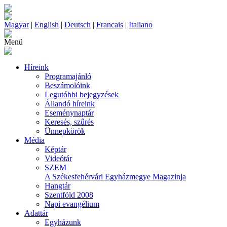
Magyar
|
English
|
Deutsch
|
Francais
|
Italiano
Menü
Híreink
Programajánló
Beszámolóink
Legutóbbi bejegyzések
Állandó híreink
Eseménynaptár
Keresés, szűrés
Ünnepkörök
Média
Képtár
Videótár
SZEM
A Székesfehérvári Egyházmegye Magazinja
Hangtár
Szentföld 2008
Napi evangélium
Adattár
Egyházunk