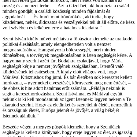
mert szívében gondokat hordozott, mert nehéz volt számára az
ország és a nemzet terhe. … Azt a Gizelláét, aki hordozta a család
minden gondját, a családi közösség minden fájdalmát és
aggodalmát. … És Imrét mint trónörököst, aki tudta, hogy
küzdelmes, nehéz, áldozatos és veszélyekkel teli út áll előtte, de kész
volt szívében és lelkében erre a hatalmas feladatra.”
Szent István király művét méltatva a főpásztor kiemelte az uralkodó
politikai éleslátását, amely elengedhetetlen volt a nemzet
megmaradásához. Hangsúlyozta bölcsességét, mert minden
döntésében, a törvények megalkotásában is Isten segítségét kérte. A
hagyomány szerint azért járt Bodajkra családjával, hogy Mária
segítségét kérje a nemzet jövőjének szolgálatában, Istentől való
küldetésének teljesítésében. A király előtt világos volt, hogy
Máriával Krisztushoz fog jutni. És bár életében sok keresztet kellett
hordoznia, – gyermekei elvesztését, környezete meg nem értését, –
de ehhez is hite adott hatalmas erőt számára. „Példája nekünk is
segít a kereszthordozásban. Szent Istvánnal és Máriával együtt
nekünk is ki kell mondanunk az igent Istennek: legyen nekem a Te
akaratod szerint. Hogy az életünket és szeretteink életét, nemzetünk
és országunk életét, Európa jelenét és jövőjét, a világ békéjét
Istennek ajánljuk.”
Beszéde végén a megyés püspök kiemelte, hogy a Szentlélek
segítsége is kellett a királynak, hogy ereje legyen az élet, az igazság