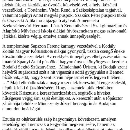
plébániák, az iskolák, az óvodák képviselőivel, a helyi közéleti
vezetőkkel, a Történelmi Vitézi Rend, a Székeskáptalan tagjaival,
valamint Spányi Antal megyés püspök, Szakács Péter püspöki titkár
és Oravecki Attila irodaigazgató atyával. A menetet a
Székesfehérvári Hermann László Zeneművészeti Szakgimnázium és
Alapfokú Művészeti Iskola diákjai fúvószenekara magas színvonalú
játékkal kísérte végig, emelve annak ünnepélyességét.
A templomban Sapszon Ferenc karnagy vezetésével a Kodály
Zoltán Magyar Kórusiskola diákjai gyönyörű, tisztán csengő éneke
köszöntötte a szenteket. Az ereklyék ünnepélyes elhelyezése után az
imaórát Spányi Antal püspök a hagyományos könyörgéssel kezdte a
Bodajki Segítő Szűzanyához. „Mindenható Úristen, ki Bodajk szent
helyéről sugároztad szét a hit vigaszát s adtál gyógyulást a Benned
bízóknak, add, hogy Szent István népe ismét erős legyen hitében.
…” Majd elimádkozták a magyar szentek keresztútját engesztelésül,
népünk lelki újjászületéséért. Hogy a szentek, akik életükben
követték Krisztust a kereszthordozásban, segítsék a híveket
hűségesen végigjárni saját életútjukat. A keresztút után a főpásztor
záróimája felidézte Mindszenty József hercegprímás Bodajkon
elmondott imádságát.
Ezután az oltárkerülés szép hagyománya következett, amelyen
lehetőség nyílt nemcsak a kegyoltár megkerülésére, hanem az
ereklyék előtti imára is. Megható pillanatokat élhettek át mindazok,