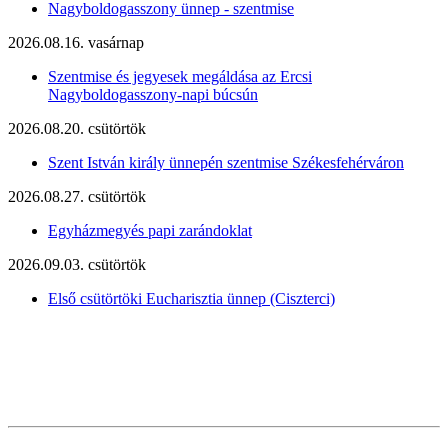
Nagyboldogasszony ünnep - szentmise
2026.08.16. vasárnap
Szentmise és jegyesek megáldása az Ercsi
Nagyboldogasszony-napi búcsún
2026.08.20. csütörtök
Szent István király ünnepén szentmise Székesfehérváron
2026.08.27. csütörtök
Egyházmegyés papi zarándoklat
2026.09.03. csütörtök
Első csütörtöki Eucharisztia ünnep (Ciszterci)