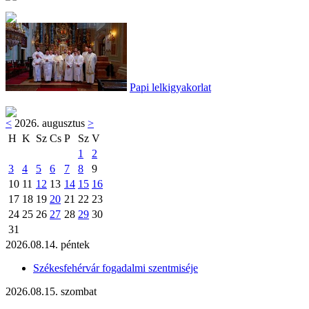
Papi lelkigyakorlat
<
2026. augusztus
>
H
K
Sz
Cs
P
Sz
V
1
2
3
4
5
6
7
8
9
10
11
12
13
14
15
16
17
18
19
20
21
22
23
24
25
26
27
28
29
30
31
2026.08.14. péntek
Székesfehérvár fogadalmi szentmiséje
2026.08.15. szombat