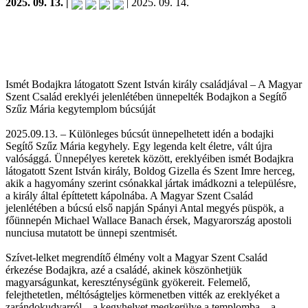
2025. 09. 13. |
| 2025. 09. 14.
Ismét Bodajkra látogatott Szent István király családjával – A Magyar
Szent Család ereklyéi jelenlétében ünnepelték Bodajkon a Segítő
Szűz Mária kegytemplom búcsúját
2025.09.13. – Különleges búcsút ünnepelhetett idén a bodajki
Segítő Szűz Mária kegyhely. Egy legenda kelt életre, vált újra
valósággá. Ünnepélyes keretek között, ereklyéiben ismét Bodajkra
látogatott Szent István király, Boldog Gizella és Szent Imre herceg,
akik a hagyomány szerint csónakkal jártak imádkozni a településre,
a király által építtetett kápolnába. A Magyar Szent Család
jelenlétében a búcsú első napján Spányi Antal megyés püspök, a
főünnepén Michael Wallace Banach érsek, Magyarország apostoli
nunciusa mutatott be ünnepi szentmisét.
Szívet-lelket megrendítő élmény volt a Magyar Szent Család
érkezése Bodajkra, azé a családé, akinek köszönhetjük
magyarságunkat, kereszténységünk gyökereit. Felemelő,
felejthetetlen, méltóságteljes körmenetben vitték az ereklyéket a
zarándokudvarról – a kegyhelyet megkerülve a templomba – a