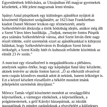
Egyesületének felhívására, az Ukrajnában élő magyar gyermekek
készítettek, a Mit jelent magyarnak lenni témára.
Spányi Antal püspöknek egy különleges ajándékot nyújtott át
köszönetül főpásztori szolgálatáért, az 1623-ban Frankfurtban
kiadott Daniel Meisner lexikon egy rézmetszetét, amely
Székesfehérvárt ábrázolja a török hódoltság idején, amikor még állt
a Szent Város híres bazilikája. „Tudjuk, mennyire fontos Püspök
atya számára Székesfehérvár városa, ahol Szent István élete nagy
részét töltötte, ezért szeretnénk ezzel az ajándékunkkal is kifejezni
hálánkat, hogy Székesfehérváron és Bodajkon Szent István
örökségét, a Szent Király hitét és kultuszát erősítette közöttünk az
elmúlt 23 év során.”
A nunciust egy rózsafüzérrel is megajándékozta a plébános,
amelynek sajátos értéke, hogy egy kárpátaljai fiatal lány készítette,
akinek testvére az ukrán fonton harcol. „Ő az elkészült olvasóval
nem csupán kézműves munkát adott át nekünk, hanem lelkiséget is.
Ezt a kézzel készített rózsafűzért a békéért mondott imánk
jelképeként szeretnénk átnyújtani.”
Mórocz Tamás végül köszönetet mondott az országgyűlési
képviselőnek, a vármegye elnökének, a képviselőknek, a
polgármesternek, a gróf Károlyi házaspárnak, az iskolák
igazgatóinak és minden zarándoknak a részvételért a különleges