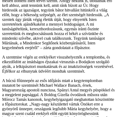
mellett dönteni Isten tervei szerint. Ahogy nekünk is, utódainak erő
kell ahhoz, amit tennünk kell, amit ránk bízott az Úr. Hogy
hirdessük az igazságot, tegyünk bátor hitvallást hitünkről a világ
előtt, hogy a békesség szépségét, az élet szentségét hirdessük. „A
szentek úgy járták végig életük útját, hogy elnyerték Isten
szeretetének ajándékaként a mennyei boldogságot. A mi
tanúságtételünk, kereszthordozásunk, egymás iránti őszinte
szeretetünk és megbocsátásunk hozza el békét a szívünkbe és
mindenki szívébe, akivel csak találkozunk. Tegyünk tanúságot
Máriának, a Mindenkor Segítőnek közbenjárásáról, Isten
kegyelmének erejéről” – zárta gondolatait a főpásztor.
A szentmise végén az ereklyéket visszahelyezték a templomba, és
elkezdődött az imádságos éjszakai virrasztás a Bodajkon szolgáló
atyák, a lelkipásztori munkatársak és az imaközösségek vezetésével.
Éjfélkor az elhunytak üdvéért mondtak szentmisét.
A búcsú főünnepén az esős időjárás miatt a kegytemplomban
mutatott be szentmisét Michael Wallace Banach, érsek,
Magyarország apostoli nunciusa, Spányi Antal megyés püspökkel és
a megjelent papsággal. A Boldog Gizella óvodások műsora után
Mórocz Tamás kanonok, kegyhelyigazgató meghatottan köszöntötte
a főpásztorokat. „Nagy-nagy készülettel vártuk Önöket erre a
gyönyörű ünnepre, országunk legősibb Mária kegyhelyére, hogy a
magyar szent család ereklyéi előtt együtt könyöröghessünk