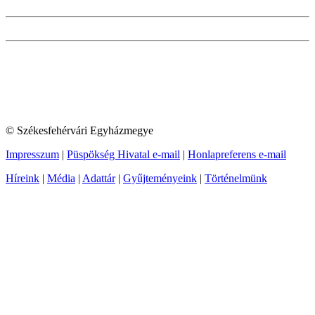
© Székesfehérvári Egyházmegye
Impresszum
|
Püspökség Hivatal e-mail
|
Honlapreferens e-mail
Híreink
|
Média
|
Adattár
|
Gyűjteményeink
|
Történelmünk