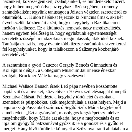
hazánkért, közösségeinkért, családjainkért, és mindenekelőtt azért,
hogy hitben megerősödve, az egyház közösségében, a remény
zarándokaiként tegyünk tanúságot a Jóisten végtelen szeretetéről és
oltalmáról. … Külön hálánkat fejezzük ki Nuncius úrnak, aki két
évvel ezelőtt közbenjárt azért, hogy e kegyhely a Bazilika címet
méltón viselhesse. Ez a kitüntetés nemcsak nagy megtiszteltetés,
hanem egyben felelősség is, hogy egyházunk egyetemességét,
szeretetközösségét mindazoknak megmutassuk, akik ideérkeznek.
Tanúsítja ez azt is, hogy évente több tízezer zarándok testvér keresi
fel kegyhelyünket, hogy itt találkozzon a Szűzanya közbenjáró
szeretetével.”
A szentmisén a győri Czuczor Gergely Bencés Gimnázium és
Kollégium diákjai, a Collegium Musicum Jaurinense énekkar
szolgált, Bruckner Máté karnagy vezetésével.
Michael Wallace Banach érsek Leó pápa nevében köszöntötte
paptársait és a híveket, közvetítve a 70 éves születésnapját ünneplő
Szentatya áldását. Felidézte a kegyhely történetét és azokat a
szenteket és püspököket, akik megfordultak a szent helyen. Majd a
bajorországi Passauból származó Segítő Szűz Mária kegyképről
elmélkedett. „Ezt a gyönyörű, mosolygós kegyképet szemlélve
megérthetjük, hogy Mária azt akarja, hogy a megbocsátás és az
irgalom gyógyító balzsamával győzzük le a gonoszt és a gyűlölet
mérgét. Hány hívő törölte le könnyeit a Szűzanya iránti áhítatában a