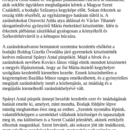
akik sokféle ügyükben meghallgatást kértek a Magyar Szent
Családtól, a bodajki Szűzanya kegyképe előtt. Sokan érkeztek az
ország több részéből, az egyházmegye határain túlról is. A
zarándokokat Oravecki Attila atya áldással és Václav Tihamér
tárogatóművész gyönyörű Mária énekekkel köszöntötte. Idén is
érkeztek plébániai zászlókkal gyalogosan a környékről és
Székesfehérvárról is a kétnapos búcsúra.
A zarándokudvaron bemutatott szentmise kezdetén elsőként a
bodajki Boldog Gizella Óvodába járó gyermekek köszöntötték
kedves műsorral Spányi Antal püspököt. Majd a hívek és a
zarándokok nevében Kovács János világi elnök mondott köszönetet
a megyés főpásztornak, hogy az ősi Mária-tisztelő kegyhelyet
szolgálata kezdetétől kiemelten kezelte. Ennek köszönhetően a
kegytemplom Bazilika Minor rangra emelkedhetett, és a gyönyörűen
megújult zarándokhely ismét a közbenjárás, az imádság és a
megújulás kiemelkedő zarándokhelyévé vált.
Spányi Antal püspök ünnepi beszéde kezdetén ezer év imádságának
hatását emelte ki, amelyet, mint mondta, Bodajk földjére lépve
mindig meghatottan érez meg az ember. „Szentek nyomába lépünk,
valamiféleképpen a szentekkel vállalunk közösséget és tapasztaljuk
meg itt, ma különösen is a Szent Család jelenlétét, akinek ereklyéit
elhoztuk magunkkal. Szent Istvánét, aki sokszor jött ide imádkozni,