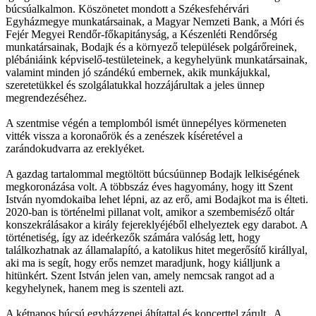
búcsúalkalmon. Köszönetet mondott a Székesfehérvári
Egyházmegye munkatársainak, a Magyar Nemzeti Bank, a Móri és
Fejér Megyei Rendőr-főkapitányság, a Készenléti Rendőrség
munkatársainak, Bodajk és a környező települések polgárőreinek,
plébániáink képviselő-testületeinek, a kegyhelyünk munkatársainak,
valamint minden jó szándékú embernek, akik munkájukkal,
szeretetükkel és szolgálatukkal hozzájárultak a jeles ünnep
megrendezéséhez.
A szentmise végén a templomból ismét ünnepélyes körmeneten
vitték vissza a koronaőrök és a zenészek kíséretével a
zarándokudvarra az ereklyéket.
A gazdag tartalommal megtöltött búcsúünnep Bodajk lelkiségének
megkoronázása volt. A többszáz éves hagyomány, hogy itt Szent
István nyomdokaiba lehet lépni, az az erő, ami Bodajkot ma is élteti.
2020-ban is történelmi pillanat volt, amikor a szembemiséző oltár
konszekrálásakor a király fejereklyéjéből elhelyeztek egy darabot. A
történetiség, így az ideérkezők számára valóság lett, hogy
találkozhatnak az államalapító, a katolikus hitet megerősítő királlyal,
aki ma is segít, hogy erős nemzet maradjunk, hogy kiálljunk a
hitünkért. Szent István jelen van, amely nemcsak rangot ad a
kegyhelynek, hanem meg is szenteli azt.
A kétnapos búcsú egyházzenei áhítattal és koncerttel zárult „A