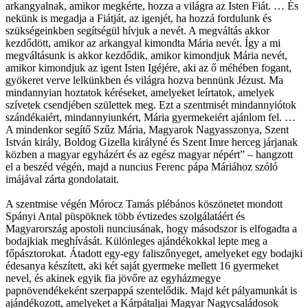
arkangyalnak, amikor megkérte, hozza a világra az Isten Fiát. … És
nekünk is megadja a Fiátját, az igenjét, ha hozzá fordulunk és
szükségeinkben segítségül hívjuk a nevét. A megváltás akkor
kezdődött, amikor az arkangyal kimondta Mária nevét. Így a mi
megváltásunk is akkor kezdődik, amikor kimondjuk Mária nevét,
amikor kimondjuk az igent Isten Igéjére, aki az ő méhében fogant,
gyökeret verve lelkünkben és világra hozva bennünk Jézust. Ma
mindannyian hoztatok kéréseket, amelyeket leírtatok, amelyek
szívetek csendjében születtek meg. Ezt a szentmisét mindannyiótok
szándékaiért, mindannyiunkért, Mária gyermekeiért ajánlom fel. …
A mindenkor segítő Szűz Mária, Magyarok Nagyasszonya, Szent
István király, Boldog Gizella királyné és Szent Imre herceg járjanak
közben a magyar egyházért és az egész magyar népért” – hangzott
el a beszéd végén, majd a nuncius Ferenc pápa Máriához szóló
imájával zárta gondolatait.
A szentmise végén Mórocz Tamás plébános köszönetet mondott
Spányi Antal püspöknek több évtizedes szolgálatáért és
Magyarország apostoli nunciusának, hogy másodszor is elfogadta a
bodajkiak meghívását. Különleges ajándékokkal lepte meg a
főpásztorokat. Átadott egy-egy faliszőnyeget, amelyeket egy bodajki
édesanya készített, aki két saját gyermeke mellett 16 gyermeket
nevel, és akinek egyik fia jövőre az egyházmegye
papnövendékeként szerpappá szentelődik. Majd két pályamunkát is
ajándékozott, amelyeket a Kárpátaljai Magyar Nagycsaládosok