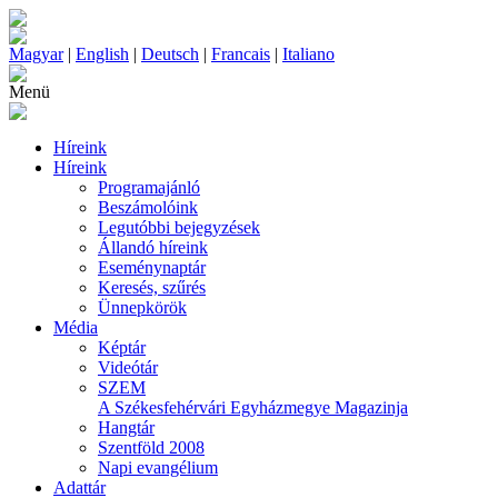
Magyar
|
English
|
Deutsch
|
Francais
|
Italiano
Menü
Híreink
Híreink
Programajánló
Beszámolóink
Legutóbbi bejegyzések
Állandó híreink
Eseménynaptár
Keresés, szűrés
Ünnepkörök
Média
Képtár
Videótár
SZEM
A Székesfehérvári Egyházmegye Magazinja
Hangtár
Szentföld 2008
Napi evangélium
Adattár