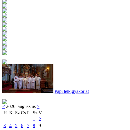
Papi lelkigyakorlat
<
2026. augusztus
>
H
K
Sz
Cs
P
Sz
V
1
2
3
4
5
6
7
8
9