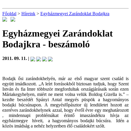
Főoldal
>
Híreink
>
Egyházmegyei Zarándoklat Bodajkra
Egyházmegyei Zarándoklat
Bodajkra
- beszámoló
2011. 09. 11. |
Bodajk ősi zarándokhelyén, már az első magyar szent család is
együtt imádkozott. „A leírt forrásokból biztosan tudjuk, hogy Szent
István és fia Imre többször megfordultak országjárásaik során ezen
Máriakegyhelyen, miért ne ment volna velük Boldog Gizella is.” –
kezdte beszédét Spányi Antal megyés püspök a hagyományos
bodajki búcsúnapon. A megyésfőpásztor új lendületet hozott az
ezeréves zarándokhelynek azzal, hogy évről évre egy meghatározott
, mindennapi problémákat érintő imaszándékra hívja az
egyházmegye híveit, a hagyományos bodajki búcsúra. Idén a
közös imádság a nehéz helyzetben élő családokért szólt.