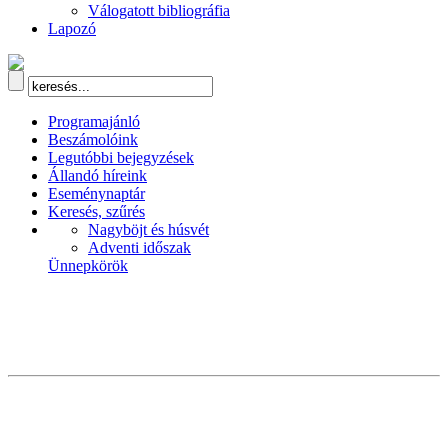
Válogatott bibliográfia
Lapozó
Programajánló
Beszámolóink
Legutóbbi bejegyzések
Állandó híreink
Eseménynaptár
Keresés, szűrés
Nagyböjt és húsvét
Adventi időszak
Ünnepkörök