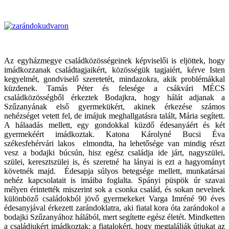
Az egyházmegye családközösségeinek képviselői is eljöttek, hogy
imádkozzanak családtagjaikért, közösségük tagjaiért, kérve Isten
kegyelmét, gondviselő szeretetét, mindazokra, akik problémákkal
küzdenek. Tamás Péter és felesége a csákvári MÉCS
családközösségből érkeztek Bodajkra, hogy hálát adjanak a
Szűzanyának első gyermekükért, akinek érkezése számos
nehézséget vetett fel, de imájuk meghallgatásra talált, Mária segített.
A hálaadás mellett, egy gondokkal küzdő édesanyáért és két
gyermekéért imádkoztak. Katona Károlyné Bucsi Éva
székesfehérvári lakos elmondta, ha lehetősége van mindig részt
vesz a bodajki búcsún, hisz egész családja ide járt, nagyszülei,
szülei, keresztszülei is, és szeretné ha lányai is ezt a hagyományt
követnék majd. Édesapja súlyos betegsége mellett, munkatársai
nehéz kapcsolatait is imáiba foglalta. Spányi püspök úr szavai
mélyen érintették miszerint sok a csonka család, és sokan nevelnek
különböző családokból jövő gyermekeket Varga Imréné 90 éves
édesanyjával érkezett zarándoklatra, aki fiatal kora óta zarándokol a
bodajki Szűzanyához hálából, mert segítette egész életét. Mindketten
a családjukért imádkoztak: a fiatalokért, hogy megtalálják útjukat az