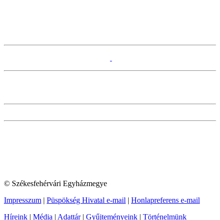
© Székesfehérvári Egyházmegye
Impresszum
|
Püspökség Hivatal e-mail
|
Honlapreferens e-mail
Híreink
|
Média
|
Adattár
|
Gyűjteményeink
|
Történelmünk