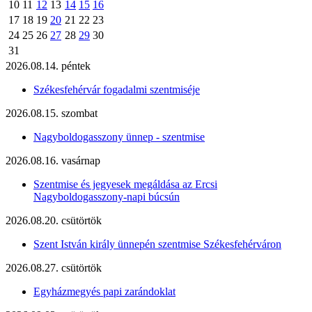
10
11
12
13
14
15
16
17
18
19
20
21
22
23
24
25
26
27
28
29
30
31
2026.08.14. péntek
Székesfehérvár fogadalmi szentmiséje
2026.08.15. szombat
Nagyboldogasszony ünnep - szentmise
2026.08.16. vasárnap
Szentmise és jegyesek megáldása az Ercsi
Nagyboldogasszony-napi búcsún
2026.08.20. csütörtök
Szent István király ünnepén szentmise Székesfehérváron
2026.08.27. csütörtök
Egyházmegyés papi zarándoklat