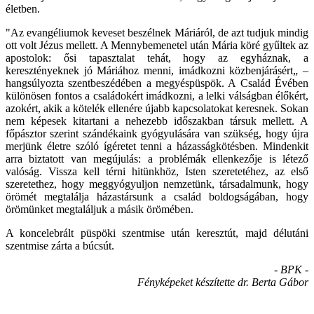
életben.
"Az evangéliumok keveset beszélnek Máriáról, de azt tudjuk mindig
ott volt Jézus mellett. A Mennybemenetel után Mária köré gyűltek az
apostolok: ősi tapasztalat tehát, hogy az egyháznak, a
keresztényeknek jó Máriához menni, imádkozni közbenjárásért„ –
hangsúlyozta szentbeszédében a megyéspüspök. A Család Évében
különösen fontos a családokért imádkozni, a lelki válságban élőkért,
azokért, akik a kötelék ellenére újabb kapcsolatokat keresnek. Sokan
nem képesek kitartani a nehezebb időszakban társuk mellett. A
főpásztor szerint szándékaink gyógyulására van szükség, hogy újra
merjünk életre szóló ígéretet tenni a házasságkötésben. Mindenkit
arra biztatott van megújulás: a problémák ellenkezője is létező
valóság. Vissza kell térni hitünkhöz, Isten szeretetéhez, az első
szeretethez, hogy meggyógyuljon nemzetünk, társadalmunk, hogy
örömét megtalálja házastársunk a család boldogságában, hogy
örömünket megtaláljuk a másik örömében.
A koncelebrált püspöki szentmise után keresztút, majd délutáni
szentmise zárta a búcsút.
- BPK -
Fényképeket készítette dr. Berta Gábor