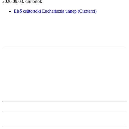
2026.09.03. csütörtök
Első csütörtöki Eucharisztia ünnep (Ciszterci)