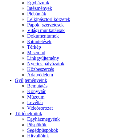
Egyházunk
Intézmények
Plébániák
Lelkipásztori körzetek
Papok, szerzetesek
Világi munkatársak
Dokumentumok
Kitüntetések
Térkép
Miserend
Linkgyűjtemény
Nyertes pályázatok
Közbeszerzés
Adatvédelem
Gyűjteményeink
Bemutatás
Könyvtár
Múzeum
Levéltár
Videósorozat
Történelmünk
Egyházmegyénk
Püspökök
Segédpüspökök
Hitvallóink