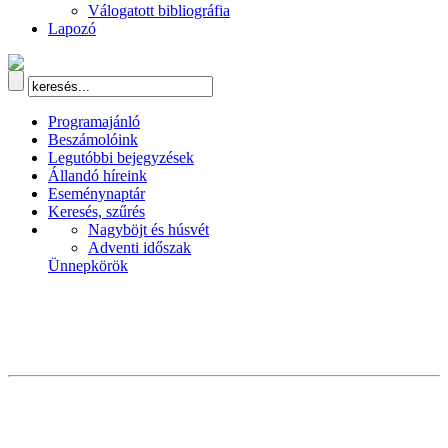
Válogatott bibliográfia
Lapozó
Programajánló
Beszámolóink
Legutóbbi bejegyzések
Állandó híreink
Eseménynaptár
Keresés, szűrés
Nagyböjt és húsvét
Adventi időszak
Ünnepkörök