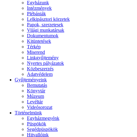
Egyházunk
Intézmények
Plébániák
Lelkipásztori körzetek
Papok, szerzetesek
Világi munkatársak
Dokumentumok
Kitüntetések
Térkép
Miserend
Linkgyűjtemény
Nyertes pályázatok
Közbeszerzés
Adatvédelem
Gyűjteményeink
Bemutatás
Könyvtár
Múzeum
Levéltár
Videósorozat
Történelmünk
Egyházmegyénk
Püspökök
Segédpüspökök
Hitvallóink