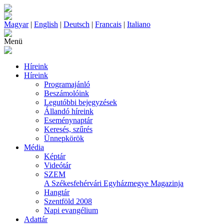
Magyar
|
English
|
Deutsch
|
Francais
|
Italiano
Menü
Híreink
Híreink
Programajánló
Beszámolóink
Legutóbbi bejegyzések
Állandó híreink
Eseménynaptár
Keresés, szűrés
Ünnepkörök
Média
Képtár
Videótár
SZEM
A Székesfehérvári Egyházmegye Magazinja
Hangtár
Szentföld 2008
Napi evangélium
Adattár