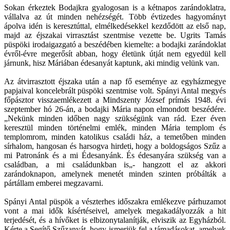
Sokan érkeztek Bodajkra gyalogosan is a kétnapos zarándoklatra,
vállalva az út minden nehézségét. Több évtizedes hagyományt
ápolva idén is keresztúttal, elmélkedésekkel kezdődött az első nap,
majd az éjszakai virrasztást szentmise vezette be. Ugrits Tamás
püspöki irodaigazgató a beszédében kiemelte: a bodajki zarándoklat
évről-évre megerősít abban, hogy életünk útját nem egyedül kell
járnunk, hisz Máriában édesanyát kaptunk, aki mindig velünk van.
Az átvirrasztott éjszaka után a nap fő eseménye az egyházmegye
papjaival koncelebrált püspöki szentmise volt. Spányi Antal megyés
főpásztor visszaemlékezett a Mindszenty József prímás 1948. évi
szeptember hó 26-án, a bodajki Mária napon elmondott beszédére.
„Nekünk minden időben nagy szükségünk van rád. Ezer éven
keresztül minden történelmi emlék, minden Mária templom és
templomrom, minden katolikus családi ház, a temetőben minden
sírhalom, hangosan és harsogva hirdeti, hogy a boldogságos Szűz a
mi Patronánk és a mi Édesanyánk. És édesanyára szükség van a
családban, a mi családunkban is„- hangzott el az akkori
zarándoknapon, amelynek menetét minden szinten próbálták a
pártállam emberei megzavarni.
Spányi Antal püspök a vészterhes időszakra emlékezve párhuzamot
vont a mai idők kísértéseivel, amelyek megakadályozzák a hit
terjedését, és a hívőket is elbizonytalanítják, elviszik az Egyházból.
Kérte a Segítő Szűzanyát, hogy ismerjük fel a támadásokat, amelyek