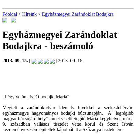
Főoldal
>
Híreink
>
Egyházmegyei Zarándoklat Bodajkra
Egyházmegyei Zarándoklat
Bodajkra
- beszámoló
2013. 09. 15. |
| 2013. 09. 16.
„Légy velünk is, Ó bodajki Mária”
Megtelt a zarándokudvar idén is hívekkel a székesfehérvári
egyházmegye hagyományos bodajki búcsúnapján. A "legrégibb
magyar búcsújáró hely" címet viselő Segítő Mária kegyhelyet, már a
9. században vallásos tisztelet vette körül és Szent István
kezdeményezésére építettek kápolnát itt a Szűzanya tiszteletére.