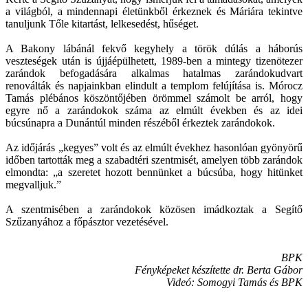
a világból, a mindennapi életünkből érkeznek és Máriára tekintve
tanuljunk Tőle kitartást, lelkesedést, hűséget.
A Bakony lábánál fekvő kegyhely a török dúlás a háborús
veszteségek után is újjáépülhetett, 1989-ben a mintegy tizenötezer
zarándok befogadására alkalmas hatalmas zarándokudvart
renoválták és napjainkban elindult a templom felújítása is. Mórocz
Tamás plébános köszöntőjében örömmel számolt be arról, hogy
egyre nő a zarándokok száma az elmúlt években és az idei
búcsúnapra a Dunántúl minden részéből érkeztek zarándokok.
Az időjárás „kegyes” volt és az elmúlt évekhez hasonlóan gyönyörű
időben tartották meg a szabadtéri szentmisét, amelyen több zarándok
elmondta: „a szeretet hozott bennünket a búcsúba, hogy hitünket
megvalljuk.”
A szentmisében a zarándokok közösen imádkoztak a Segítő
Szűzanyához a főpásztor vezetésével.
BPK
Fényképeket készítette dr. Berta Gábor
Videó: Somogyi Tamás és BPK