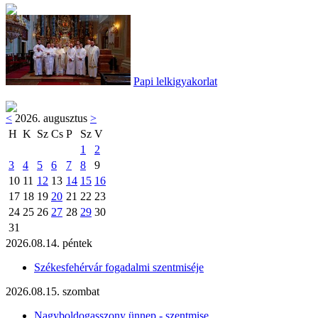
Papi lelkigyakorlat
<
2026. augusztus
>
H
K
Sz
Cs
P
Sz
V
1
2
3
4
5
6
7
8
9
10
11
12
13
14
15
16
17
18
19
20
21
22
23
24
25
26
27
28
29
30
31
2026.08.14. péntek
Székesfehérvár fogadalmi szentmiséje
2026.08.15. szombat
Nagyboldogasszony ünnep - szentmise