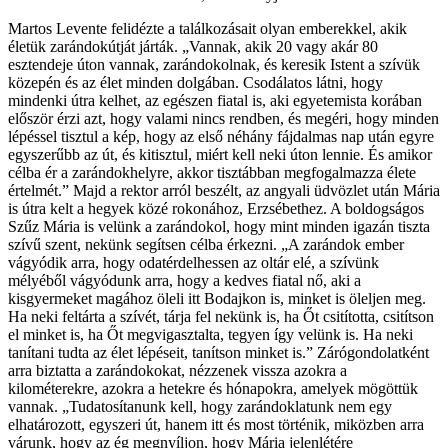
Martos Levente felidézte a találkozásait olyan emberekkel, akik
életük zarándokútját járták. „Vannak, akik 20 vagy akár 80
esztendeje úton vannak, zarándokolnak, és keresik Istent a szívük
közepén és az élet minden dolgában. Csodálatos látni, hogy
mindenki útra kelhet, az egészen fiatal is, aki egyetemista korában
először érzi azt, hogy valami nincs rendben, és megéri, hogy minden
lépéssel tisztul a kép, hogy az első néhány fájdalmas nap után egyre
egyszerűbb az út, és kitisztul, miért kell neki úton lennie. És amikor
célba ér a zarándokhelyre, akkor tisztábban megfogalmazza élete
értelmét.” Majd a rektor arról beszélt, az angyali üdvözlet után Mária
is útra kelt a hegyek közé rokonához, Erzsébethez. A boldogságos
Szűz Mária is velünk a zarándokol, hogy mint minden igazán tiszta
szívű szent, nekünk segítsen célba érkezni. „A zarándok ember
vágyódik arra, hogy odatérdelhessen az oltár elé, a szívünk
mélyéből vágyódunk arra, hogy a kedves fiatal nő, aki a
kisgyermeket magához öleli itt Bodajkon is, minket is öleljen meg.
Ha neki feltárta a szívét, tárja fel nekünk is, ha Őt csitította, csitítson
el minket is, ha Őt megvigasztalta, tegyen így velünk is. Ha neki
tanítani tudta az élet lépéseit, tanítson minket is.” Zárógondolatként
arra biztatta a zarándokokat, nézzenek vissza azokra a
kilométerekre, azokra a hetekre és hónapokra, amelyek mögöttük
vannak. „Tudatosítanunk kell, hogy zarándoklatunk nem egy
elhatározott, egyszeri út, hanem itt és most történik, miközben arra
várunk, hogy az ég megnyíljon, hogy Mária jelenlétére