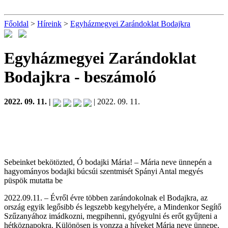
Főoldal
>
Híreink
>
Egyházmegyei Zarándoklat Bodajkra
Egyházmegyei Zarándoklat
Bodajkra
- beszámoló
2022. 09. 11. |
| 2022. 09. 11.
Sebeinket bekötözted, Ó bodajki Mária! – Mária neve ünnepén a
hagyományos bodajki búcsúi szentmisét Spányi Antal megyés
püspök mutatta be
2022.09.11. – Évről évre többen zarándokolnak el Bodajkra, az
ország egyik legősibb és legszebb kegyhelyére, a Mindenkor Segítő
Szűzanyához imádkozni, megpihenni, gyógyulni és erőt gyűjteni a
hétköznapokra. Különösen is vonzza a híveket Mária neve ünnepe,