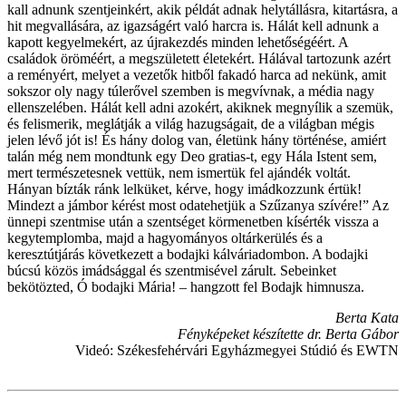
kall adnunk szentjeinkért, akik példát adnak helytállásra, kitartásra, a
hit megvallására, az igazságért való harcra is. Hálát kell adnunk a
kapott kegyelmekért, az újrakezdés minden lehetőségéért. A
családok öröméért, a megszületett életekért. Hálával tartozunk azért
a reményért, melyet a vezetők hitből fakadó harca ad nekünk, amit
sokszor oly nagy túlerővel szemben is megvívnak, a média nagy
ellenszelében. Hálát kell adni azokért, akiknek megnyílik a szemük,
és felismerik, meglátják a világ hazugságait, de a világban mégis
jelen lévő jót is! És hány dolog van, életünk hány történése, amiért
talán még nem mondtunk egy Deo gratias-t, egy Hála Istent sem,
mert természetesnek vettük, nem ismertük fel ajándék voltát.
Hányan bízták ránk lelküket, kérve, hogy imádkozzunk értük!
Mindezt a jámbor kérést most odatehetjük a Szűzanya szívére!” Az
ünnepi szentmise után a szentséget körmenetben kísérték vissza a
kegytemplomba, majd a hagyományos oltárkerülés és a
keresztútjárás következett a bodajki kálváriadombon. A bodajki
búcsú közös imádsággal és szentmisével zárult. Sebeinket
bekötözted, Ó bodajki Mária! – hangzott fel Bodajk himnusza.
Berta Kata
Fényképeket készítette dr. Berta Gábor
Videó: Székesfehérvári Egyházmegyei Stúdió és EWTN