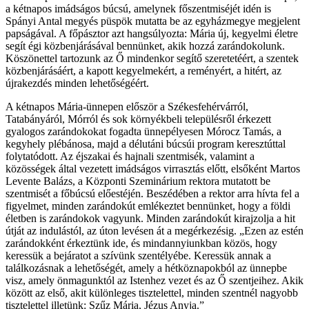
a kétnapos imádságos búcsú, amelynek főszentmiséjét idén is
Spányi Antal megyés püspök mutatta be az egyházmegye megjelent
papságával. A főpásztor azt hangsúlyozta: Mária új, kegyelmi életre
segít égi közbenjárásával bennünket, akik hozzá zarándokolunk.
Köszönettel tartozunk az Ő mindenkor segítő szeretetéért, a szentek
közbenjárásáért, a kapott kegyelmekért, a reményért, a hitért, az
újrakezdés minden lehetőségéért.
A kétnapos Mária-ünnepen először a Székesfehérvárról,
Tatabányáról, Mórról és sok környékbeli településről érkezett
gyalogos zarándokokat fogadta ünnepélyesen Mórocz Tamás, a
kegyhely plébánosa, majd a délutáni búcsúi program keresztúttal
folytatódott. Az éjszakai és hajnali szentmisék, valamint a
közösségek által vezetett imádságos virrasztás előtt, elsőként Martos
Levente Balázs, a Központi Szeminárium rektora mutatott be
szentmisét a főbúcsú előestéjén. Beszédében a rektor arra hívta fel a
figyelmet, minden zarándokút emlékeztet bennünket, hogy a földi
életben is zarándokok vagyunk. Minden zarándokút kirajzolja a hit
útját az indulástól, az úton levésen át a megérkezésig. „Ezen az estén
zarándokként érkeztünk ide, és mindannyiunkban közös, hogy
keressük a bejáratot a szívünk szentélyébe. Keressük annak a
találkozásnak a lehetőségét, amely a hétköznapokból az ünnepbe
visz, amely önmagunktól az Istenhez vezet és az Ő szentjeihez. Akik
között az első, akit különleges tisztelettel, minden szentnél nagyobb
tisztelettel illetünk: Szűz Mária, Jézus Anyja.”