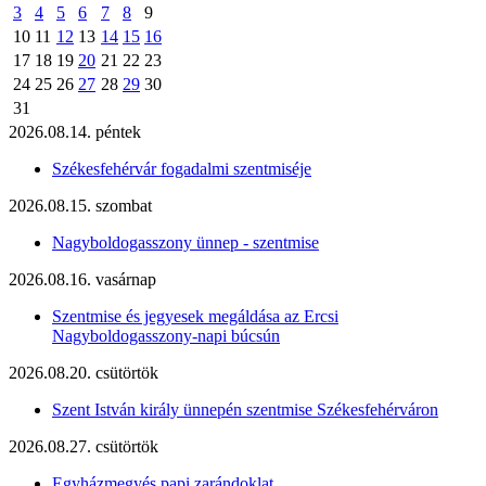
3
4
5
6
7
8
9
10
11
12
13
14
15
16
17
18
19
20
21
22
23
24
25
26
27
28
29
30
31
2026.08.14. péntek
Székesfehérvár fogadalmi szentmiséje
2026.08.15. szombat
Nagyboldogasszony ünnep - szentmise
2026.08.16. vasárnap
Szentmise és jegyesek megáldása az Ercsi
Nagyboldogasszony-napi búcsún
2026.08.20. csütörtök
Szent István király ünnepén szentmise Székesfehérváron
2026.08.27. csütörtök
Egyházmegyés papi zarándoklat