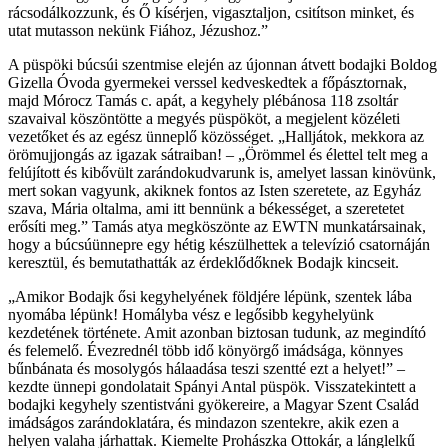
rácsodálkozzunk, és Ő kísérjen, vigasztaljon, csitítson minket, és
utat mutasson nekünk Fiához, Jézushoz.”
A püspöki búcsúi szentmise elején az újonnan átvett bodajki Boldog
Gizella Óvoda gyermekei verssel kedveskedtek a főpásztornak,
majd Mórocz Tamás c. apát, a kegyhely plébánosa 118 zsoltár
szavaival köszöntötte a megyés püspököt, a megjelent közéleti
vezetőket és az egész ünneplő közösséget. „Halljátok, mekkora az
örömujjongás az igazak sátraiban! – „Örömmel és élettel telt meg a
felújított és kibővült zarándokudvarunk is, amelyet lassan kinövünk,
mert sokan vagyunk, akiknek fontos az Isten szeretete, az Egyház
szava, Mária oltalma, ami itt bennünk a békességet, a szeretetet
erősíti meg.” Tamás atya megköszönte az EWTN munkatársainak,
hogy a búcsúünnepre egy hétig készülhettek a televízió csatornáján
keresztül, és bemutathatták az érdeklődőknek Bodajk kincseit.
„Amikor Bodajk ősi kegyhelyének földjére lépünk, szentek lába
nyomába lépünk! Homályba vész e legősibb kegyhelyünk
kezdetének története. Amit azonban biztosan tudunk, az megindító
és felemelő. Évezrednél több idő könyörgő imádsága, könnyes
bűnbánata és mosolygós hálaadása teszi szentté ezt a helyet!” –
kezdte ünnepi gondolatait Spányi Antal püspök. Visszatekintett a
bodajki kegyhely szentistváni gyökereire, a Magyar Szent Család
imádságos zarándoklatára, és mindazon szentekre, akik ezen a
helyen valaha járhattak. Kiemelte Prohászka Ottokár, a lánglelkű