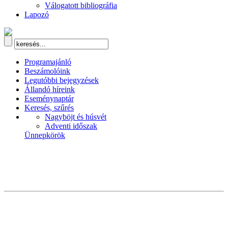
Válogatott bibliográfia
Lapozó
Programajánló
Beszámolóink
Legutóbbi bejegyzések
Állandó híreink
Eseménynaptár
Keresés, szűrés
Nagyböjt és húsvét
Adventi időszak
Ünnepkörök