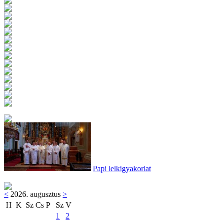
Papi lelkigyakorlat
<
2026. augusztus
>
H
K
Sz
Cs
P
Sz
V
1
2