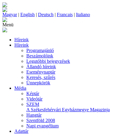
Magyar
|
English
|
Deutsch
|
Francais
|
Italiano
Menü
Híreink
Híreink
Programajánló
Beszámolóink
Legutóbbi bejegyzések
Állandó híreink
Eseménynaptár
Keresés, szűrés
Ünnepkörök
Média
Képtár
Videótár
SZEM
A Székesfehérvári Egyházmegye Magazinja
Hangtár
Szentföld 2008
Napi evangélium
Adattár