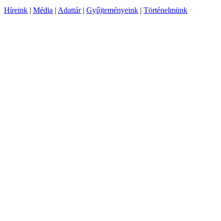
Híreink
|
Média
|
Adattár
|
Gyűjteményeink
|
Történelmünk