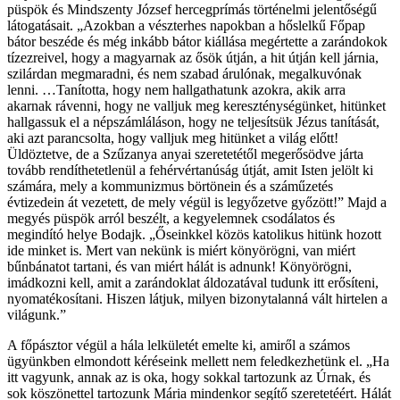
püspök és Mindszenty József hercegprímás történelmi jelentőségű
látogatásait. „Azokban a vészterhes napokban a hőslelkű Főpap
bátor beszéde és még inkább bátor kiállása megértette a zarándokok
tízezreivel, hogy a magyarnak az ősök útján, a hit útján kell járnia,
szilárdan megmaradni, és nem szabad árulónak, megalkuvónak
lenni. …Tanította, hogy nem hallgathatunk azokra, akik arra
akarnak rávenni, hogy ne valljuk meg kereszténységünket, hitünket
hallgassuk el a népszámláláson, hogy ne teljesítsük Jézus tanítását,
aki azt parancsolta, hogy valljuk meg hitünket a világ előtt!
Üldöztetve, de a Szűzanya anyai szeretetétől megerősödve járta
tovább rendíthetetlenül a fehérvértanúság útját, amit Isten jelölt ki
számára, mely a kommunizmus börtönein és a száműzetés
évtizedein át vezetett, de mely végül is legyőzetve győzött!” Majd a
megyés püspök arról beszélt, a kegyelemnek csodálatos és
megindító helye Bodajk. „Őseinkkel közös katolikus hitünk hozott
ide minket is. Mert van nekünk is miért könyörögni, van miért
bűnbánatot tartani, és van miért hálát is adnunk! Könyörögni,
imádkozni kell, amit a zarándoklat áldozatával tudunk itt erősíteni,
nyomatékosítani. Hiszen látjuk, milyen bizonytalanná vált hirtelen a
világunk.”
A főpásztor végül a hála lelkületét emelte ki, amiről a számos
ügyünkben elmondott kéréseink mellett nem feledkezhetünk el. „Ha
itt vagyunk, annak az is oka, hogy sokkal tartozunk az Úrnak, és
sok köszönettel tartozunk Mária mindenkor segítő szeretetéért. Hálát