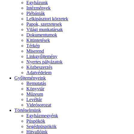
Egyházunk
Intézmények
Plébániák
Lelkipásztori körzetek
Papok, szerzetesek
Világi munkatársak
Dokumentumok
Kitüntetések
Térkép
Miserend
Linkgyűjtemény
Nyertes pályázatok
Közbeszerzés
Adatvédelem
Gyűjteményeink
Bemutatás
Könyvtár
Múzeum
Levéltár
Videósorozat
Történelmünk
Egyházmegyénk
Püspökök
Segédpüspökök
Hitvallóink