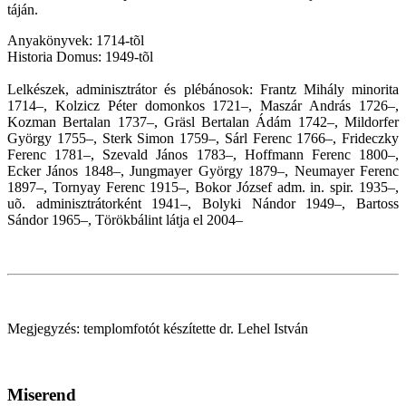
táján.
Anyakönyvek: 1714-tõl
Historia Domus: 1949-tõl
Lelkészek, adminisztrátor és plébánosok: Frantz Mihály minorita
1714–, Kolzicz Péter domonkos 1721–, Maszár András 1726–,
Kozman Bertalan 1737–, Gräsl Bertalan Ádám 1742–, Mildorfer
György 1755–, Sterk Simon 1759–, Sárl Ferenc 1766–, Frideczky
Ferenc 1781–, Szevald János 1783–, Hoffmann Ferenc 1800–,
Ecker János 1848–, Jungmayer György 1879–, Neumayer Ferenc
1897–, Tornyay Ferenc 1915–, Bokor József adm. in. spir. 1935–,
uõ. adminisztrátorként 1941–, Bolyki Nándor 1949–, Bartoss
Sándor 1965–, Törökbálint látja el 2004–
Megjegyzés: templomfotót készítette dr. Lehel István
Miserend