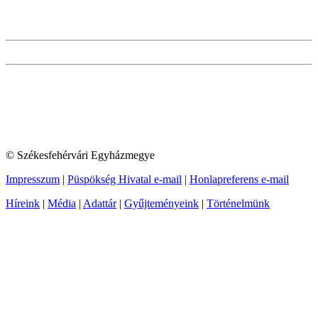
© Székesfehérvári Egyházmegye
Impresszum
|
Püspökség Hivatal e-mail
|
Honlapreferens e-mail
Híreink
|
Média
|
Adattár
|
Gyűjteményeink
|
Történelmünk