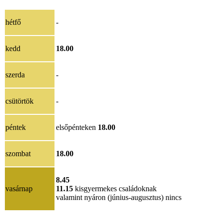
hétfő
-
kedd
18.00
szerda
-
csütörtök
-
péntek
elsőpénteken
18.00
szombat
18.00
8.45
vasárnap
11.15
kisgyermekes családoknak
valamint nyáron (június-augusztus) nincs