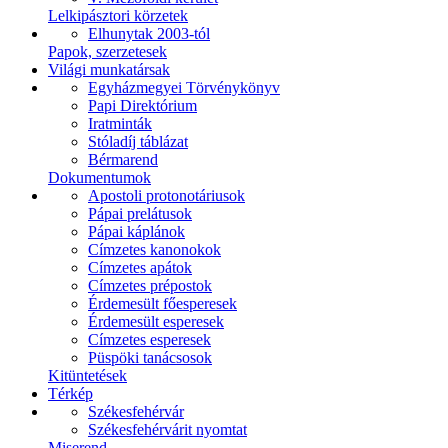
Lelkipásztori körzetek
Elhunytak 2003-tól
Papok, szerzetesek
Világi munkatársak
Egyházmegyei Törvénykönyv
Papi Direktórium
Iratminták
Stóladíj táblázat
Bérmarend
Dokumentumok
Apostoli protonotáriusok
Pápai prelátusok
Pápai káplánok
Címzetes kanonokok
Címzetes apátok
Címzetes prépostok
Érdemesült főesperesek
Érdemesült esperesek
Címzetes esperesek
Püspöki tanácsosok
Kitüntetések
Térkép
Székesfehérvár
Székesfehérvárit nyomtat
Miserend