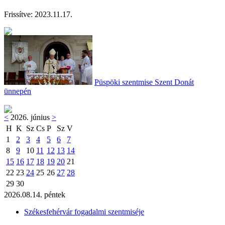
Frissítve: 202
3.11.17.
Püspöki szentmise Szent Donát
ünnepén
<
2026. június
>
H
K
Sz
Cs
P
Sz
V
1
2
3
4
5
6
7
8
9
10
11
12
13
14
15
16
17
18
19
20
21
22
23
24
25
26
27
28
29
30
2026.08.14. péntek
Székesfehérvár fogadalmi szentmiséje