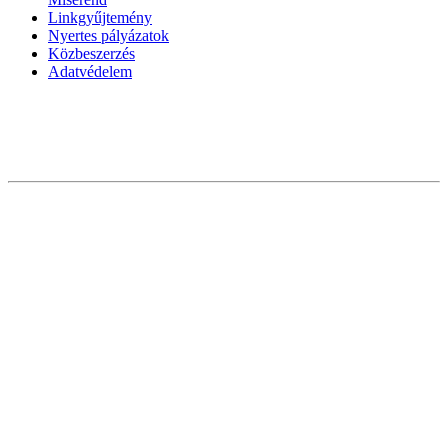
Linkgyűjtemény
Nyertes pályázatok
Közbeszerzés
Adatvédelem