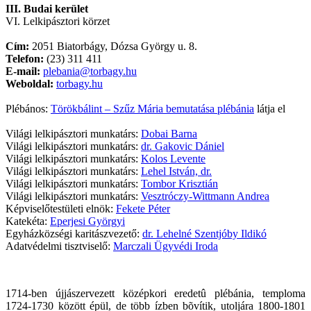
III. Budai kerület
VI. Lelkipásztori körzet
Cím:
2051 Biatorbágy, Dózsa György u. 8.
Telefon:
(23) 311 411
E-mail:
plebania@torbagy.hu
Weboldal:
torbagy.hu
Plébános:
Törökbálint – Szűz Mária bemutatása plébánia
látja el
Világi lelkipásztori munkatárs:
Dobai Barna
Világi lelkipásztori munkatárs:
dr. Gakovic Dániel
Világi lelkipásztori munkatárs:
Kolos Levente
Világi lelkipásztori munkatárs:
Lehel István, dr.
Világi lelkipásztori munkatárs:
Tombor Krisztián
Világi lelkipásztori munkatárs:
Vesztróczy-Wittmann Andrea
Képviselőtestületi elnök:
Fekete Péter
Katekéta:
Eperjesi Györgyi
Egyházközségi karitászvezető:
dr. Lehelné Szentjóby Ildikó
Adatvédelmi tisztviselő:
Marczali Ügyvédi Iroda
1714-ben újjászervezett középkori eredetû plébánia, temploma
1724-1730 között épül, de több ízben bõvítik, utoljára 1800-1801