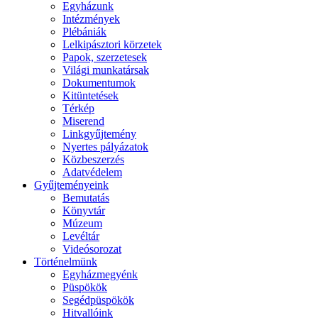
Egyházunk
Intézmények
Plébániák
Lelkipásztori körzetek
Papok, szerzetesek
Világi munkatársak
Dokumentumok
Kitüntetések
Térkép
Miserend
Linkgyűjtemény
Nyertes pályázatok
Közbeszerzés
Adatvédelem
Gyűjteményeink
Bemutatás
Könyvtár
Múzeum
Levéltár
Videósorozat
Történelmünk
Egyházmegyénk
Püspökök
Segédpüspökök
Hitvallóink