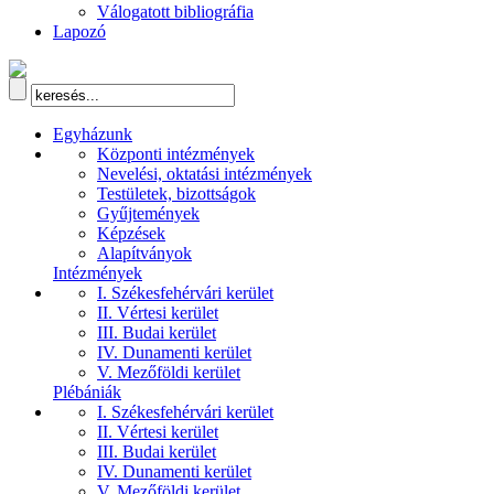
Válogatott bibliográfia
Lapozó
Egyházunk
Központi intézmények
Nevelési, oktatási intézmények
Testületek, bizottságok
Gyűjtemények
Képzések
Alapítványok
Intézmények
I. Székesfehérvári kerület
II. Vértesi kerület
III. Budai kerület
IV. Dunamenti kerület
V. Mezőföldi kerület
Plébániák
I. Székesfehérvári kerület
II. Vértesi kerület
III. Budai kerület
IV. Dunamenti kerület
V. Mezőföldi kerület