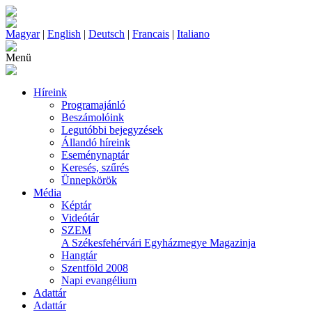
Magyar
|
English
|
Deutsch
|
Francais
|
Italiano
Menü
Híreink
Programajánló
Beszámolóink
Legutóbbi bejegyzések
Állandó híreink
Eseménynaptár
Keresés, szűrés
Ünnepkörök
Média
Képtár
Videótár
SZEM
A Székesfehérvári Egyházmegye Magazinja
Hangtár
Szentföld 2008
Napi evangélium
Adattár
Adattár