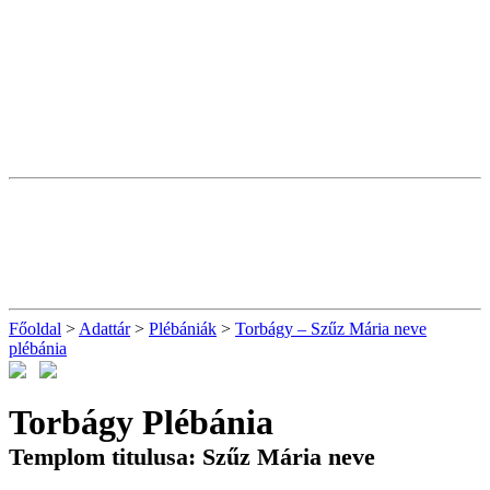
Főoldal
>
Adattár
>
Plébániák
>
Torbágy – Szűz Mária neve
plébánia
Torbágy Plébánia
Templom titulusa: Szűz Mária neve