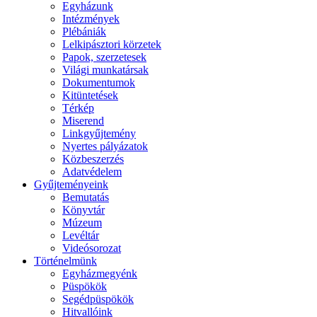
Egyházunk
Intézmények
Plébániák
Lelkipásztori körzetek
Papok, szerzetesek
Világi munkatársak
Dokumentumok
Kitüntetések
Térkép
Miserend
Linkgyűjtemény
Nyertes pályázatok
Közbeszerzés
Adatvédelem
Gyűjteményeink
Bemutatás
Könyvtár
Múzeum
Levéltár
Videósorozat
Történelmünk
Egyházmegyénk
Püspökök
Segédpüspökök
Hitvallóink