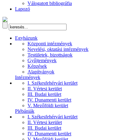
Válogatott bibliográfia
Lapozó
Egyházunk
Központi intézmények
Nevelési, oktatási intézmények
Testületek, bizottságok
Gyűjtemények
Képzések
Alapítványok
Intézmények
I. Székesfehérvári kerület
II. Vértesi kerület
III. Budai kerület
IV. Dunamenti kerület
V. Mezőföldi kerület
Plébániák
I. Székesfehérvári kerület
II. Vértesi kerület
III. Budai kerület
IV. Dunamenti kerület
V. Mezőföldi kerület