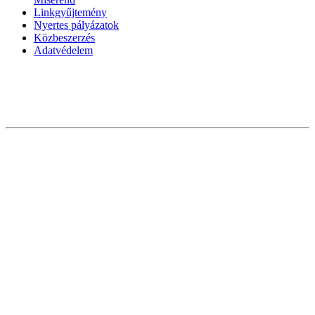
Linkgyűjtemény
Nyertes pályázatok
Közbeszerzés
Adatvédelem