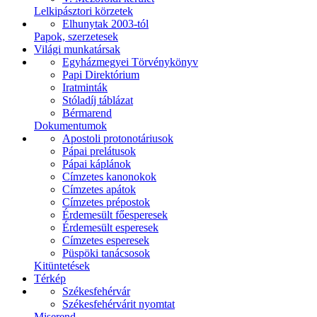
Lelkipásztori körzetek
Elhunytak 2003-tól
Papok, szerzetesek
Világi munkatársak
Egyházmegyei Törvénykönyv
Papi Direktórium
Iratminták
Stóladíj táblázat
Bérmarend
Dokumentumok
Apostoli protonotáriusok
Pápai prelátusok
Pápai káplánok
Címzetes kanonokok
Címzetes apátok
Címzetes prépostok
Érdemesült főesperesek
Érdemesült esperesek
Címzetes esperesek
Püspöki tanácsosok
Kitüntetések
Térkép
Székesfehérvár
Székesfehérvárit nyomtat
Miserend