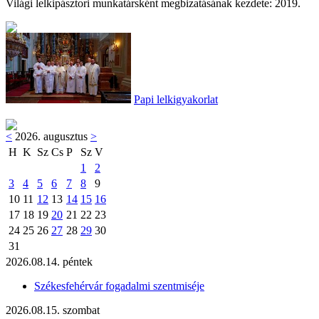
Világi lelkipásztori munkatársként megbizatásának kezdete: 2019.
Papi lelkigyakorlat
<
2026. augusztus
>
H
K
Sz
Cs
P
Sz
V
1
2
3
4
5
6
7
8
9
10
11
12
13
14
15
16
17
18
19
20
21
22
23
24
25
26
27
28
29
30
31
2026.08.14. péntek
Székesfehérvár fogadalmi szentmiséje
2026.08.15. szombat