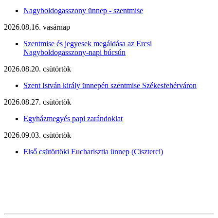
Nagyboldogasszony ünnep - szentmise
2026.08.16. vasárnap
Szentmise és jegyesek megáldása az Ercsi
Nagyboldogasszony-napi búcsún
2026.08.20. csütörtök
Szent István király ünnepén szentmise Székesfehérváron
2026.08.27. csütörtök
Egyházmegyés papi zarándoklat
2026.09.03. csütörtök
Első csütörtöki Eucharisztia ünnep (Ciszterci)