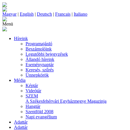
Magyar
|
English
|
Deutsch
|
Francais
|
Italiano
Menü
Híreink
Programajánló
Beszámolóink
Legutóbbi bejegyzések
Állandó híreink
Eseménynaptár
Keresés, szűrés
Ünnepkörök
Média
Képtár
Videótár
SZEM
A Székesfehérvári Egyházmegye Magazinja
Hangtár
Szentföld 2008
Napi evangélium
Adattár
Adattár