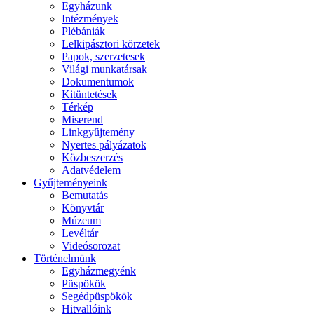
Egyházunk
Intézmények
Plébániák
Lelkipásztori körzetek
Papok, szerzetesek
Világi munkatársak
Dokumentumok
Kitüntetések
Térkép
Miserend
Linkgyűjtemény
Nyertes pályázatok
Közbeszerzés
Adatvédelem
Gyűjteményeink
Bemutatás
Könyvtár
Múzeum
Levéltár
Videósorozat
Történelmünk
Egyházmegyénk
Püspökök
Segédpüspökök
Hitvallóink