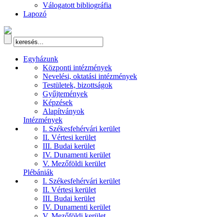
Válogatott bibliográfia
Lapozó
Egyházunk
Központi intézmények
Nevelési, oktatási intézmények
Testületek, bizottságok
Gyűjtemények
Képzések
Alapítványok
Intézmények
I. Székesfehérvári kerület
II. Vértesi kerület
III. Budai kerület
IV. Dunamenti kerület
V. Mezőföldi kerület
Plébániák
I. Székesfehérvári kerület
II. Vértesi kerület
III. Budai kerület
IV. Dunamenti kerület
V. Mezőföldi kerület