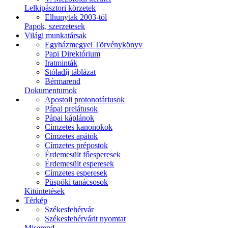
Lelkipásztori körzetek
Elhunytak 2003-tól
Papok, szerzetesek
Világi munkatársak
Egyházmegyei Törvénykönyv
Papi Direktórium
Iratminták
Stóladíj táblázat
Bérmarend
Dokumentumok
Apostoli protonotáriusok
Pápai prelátusok
Pápai káplánok
Címzetes kanonokok
Címzetes apátok
Címzetes prépostok
Érdemesült főesperesek
Érdemesült esperesek
Címzetes esperesek
Püspöki tanácsosok
Kitüntetések
Térkép
Székesfehérvár
Székesfehérvárit nyomtat
Miserend