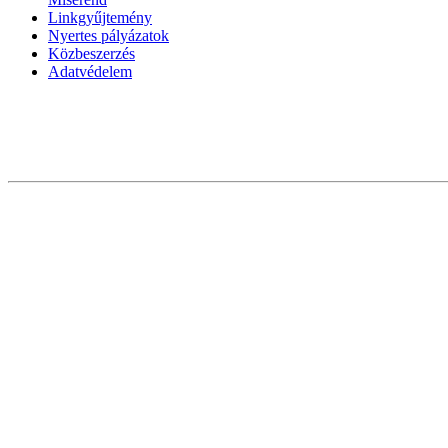
Linkgyűjtemény
Nyertes pályázatok
Közbeszerzés
Adatvédelem