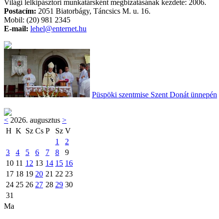
Világi lelkipásztori munkatársként megbizatásának kezdete: 2006.
Postacím:
2051 Biatorbágy, Táncsics M. u. 16.
Mobil: (20) 981 2345
E-mail:
lehel@enternet.hu
Püspöki szentmise Szent Donát ünnepén
<
2026. augusztus
>
H
K
Sz
Cs
P
Sz
V
1
2
3
4
5
6
7
8
9
10
11
12
13
14
15
16
17
18
19
20
21
22
23
24
25
26
27
28
29
30
31
Ma