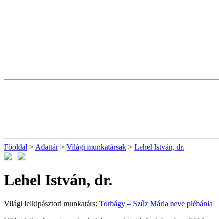
Főoldal
>
Adattár
>
Világi munkatársak
>
Lehel István, dr.
Lehel István, dr.
Világi lelkipásztori munkatárs:
Torbágy – Szűz Mária neve plébánia