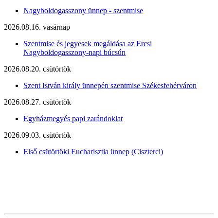
Nagyboldogasszony ünnep - szentmise
2026.08.16. vasárnap
Szentmise és jegyesek megáldása az Ercsi
Nagyboldogasszony-napi búcsún
2026.08.20. csütörtök
Szent István király ünnepén szentmise Székesfehérváron
2026.08.27. csütörtök
Egyházmegyés papi zarándoklat
2026.09.03. csütörtök
Első csütörtöki Eucharisztia ünnep (Ciszterci)