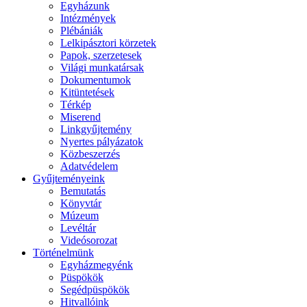
Egyházunk
Intézmények
Plébániák
Lelkipásztori körzetek
Papok, szerzetesek
Világi munkatársak
Dokumentumok
Kitüntetések
Térkép
Miserend
Linkgyűjtemény
Nyertes pályázatok
Közbeszerzés
Adatvédelem
Gyűjteményeink
Bemutatás
Könyvtár
Múzeum
Levéltár
Videósorozat
Történelmünk
Egyházmegyénk
Püspökök
Segédpüspökök
Hitvallóink