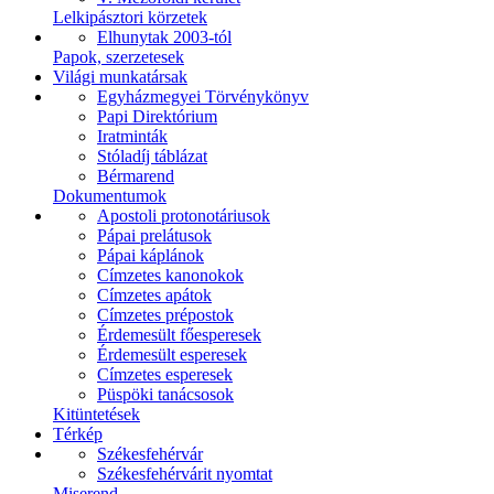
Lelkipásztori körzetek
Elhunytak 2003-tól
Papok, szerzetesek
Világi munkatársak
Egyházmegyei Törvénykönyv
Papi Direktórium
Iratminták
Stóladíj táblázat
Bérmarend
Dokumentumok
Apostoli protonotáriusok
Pápai prelátusok
Pápai káplánok
Címzetes kanonokok
Címzetes apátok
Címzetes prépostok
Érdemesült főesperesek
Érdemesült esperesek
Címzetes esperesek
Püspöki tanácsosok
Kitüntetések
Térkép
Székesfehérvár
Székesfehérvárit nyomtat
Miserend