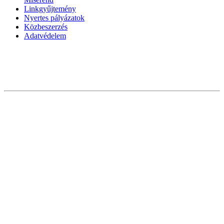
Linkgyűjtemény
Nyertes pályázatok
Közbeszerzés
Adatvédelem