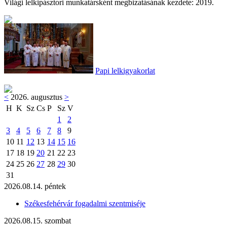
Világi lelkipásztori munkatársként megbizatásának kezdete: 2019.
Papi lelkigyakorlat
<
2026. augusztus
>
H
K
Sz
Cs
P
Sz
V
1
2
3
4
5
6
7
8
9
10
11
12
13
14
15
16
17
18
19
20
21
22
23
24
25
26
27
28
29
30
31
2026.08.14. péntek
Székesfehérvár fogadalmi szentmiséje
2026.08.15. szombat