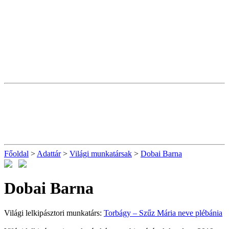
Főoldal
>
Adattár
>
Világi munkatársak
>
Dobai Barna
Dobai Barna
Világi lelkipásztori munkatárs:
Torbágy – Szűz Mária neve plébánia