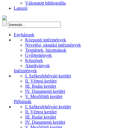
Válogatott bibliográfia
Lapozó
Egyházunk
Központi intézmények
Nevelési, oktatási intézmények
Testületek, bizottságok
Gyűjtemények
Képzések
Alapítványok
Intézmények
I. Székesfehérvári kerület
II. Vértesi kerület
III. Budai kerület
IV. Dunamenti kerület
V. Mezőföldi kerület
Plébániák
I. Székesfehérvári kerület
II. Vértesi kerület
III. Budai kerület
IV. Dunamenti kerület
V. Mezőföldi kerület