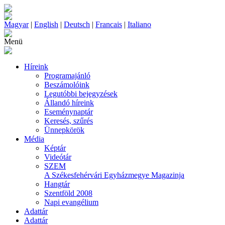
Magyar
|
English
|
Deutsch
|
Francais
|
Italiano
Menü
Híreink
Programajánló
Beszámolóink
Legutóbbi bejegyzések
Állandó híreink
Eseménynaptár
Keresés, szűrés
Ünnepkörök
Média
Képtár
Videótár
SZEM
A Székesfehérvári Egyházmegye Magazinja
Hangtár
Szentföld 2008
Napi evangélium
Adattár
Adattár