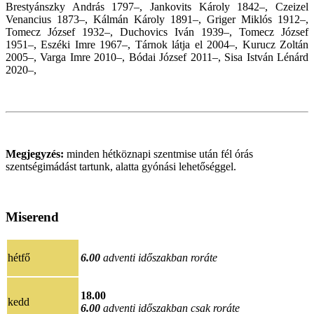
Brestyánszky András 1797–, Jankovits Károly 1842–, Czeizel
Venancius 1873–, Kálmán Károly 1891–, Griger Miklós 1912–,
Tomecz József 1932–, Duchovics Iván 1939–, Tomecz József
1951–, Eszéki Imre 1967–, Tárnok látja el 2004–, Kurucz Zoltán
2005–, Varga Imre 2010–, Bódai József 2011–, Sisa István Lénárd
2020
–,
Megjegyzés:
minden hétköznapi szentmise után fél órás
szentségimádást tartunk, alatta gyónási lehetőséggel.
Miserend
hétfő
6.00
adventi időszakban roráte
18.00
kedd
6.00
adventi időszakban csak roráte