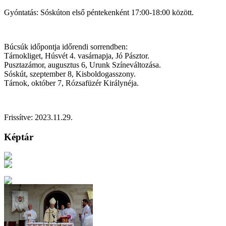
Gyóntatás: Sóskúton első péntekenként 17:00-18:00 között.
Búcsúk időpontja időrendi sorrendben:
Tárnokliget, Húsvét 4. vasárnapja, Jó Pásztor.
Pusztazámor, augusztus 6, Urunk Színeváltozása.
Sóskút, szeptember 8, Kisboldogasszony.
Tárnok, október 7, Rózsafüzér Királynéja.
Frissítve: 2023.11.29.
Képtár