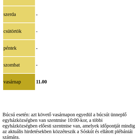
szerda
-
csütörtök
-
péntek
-
szombat
-
vasárnap
11.00
Búcsú esetén: azt követő vasárnapon egyedül a búcsút ünneplő
egyházközségben van szentmise 10:00-kor, a többi
egyházközségben előesti szentmise van, amelyek időpontját mindig
az aktuális hirdetésekben közzéteszik a Sóskút és ellátott plébániái
számára.