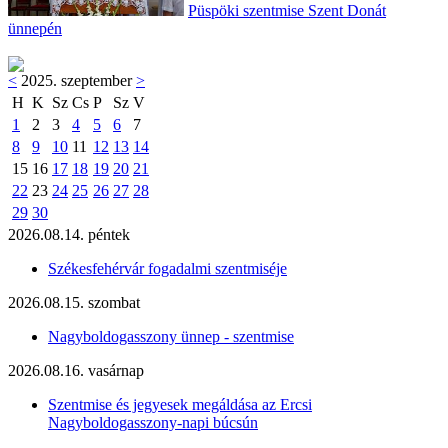
Püspöki szentmise Szent Donát
ünnepén
<
2025. szeptember
>
H
K
Sz
Cs
P
Sz
V
1
2
3
4
5
6
7
8
9
10
11
12
13
14
15
16
17
18
19
20
21
22
23
24
25
26
27
28
29
30
2026.08.14. péntek
Székesfehérvár fogadalmi szentmiséje
2026.08.15. szombat
Nagyboldogasszony ünnep - szentmise
2026.08.16. vasárnap
Szentmise és jegyesek megáldása az Ercsi
Nagyboldogasszony-napi búcsún