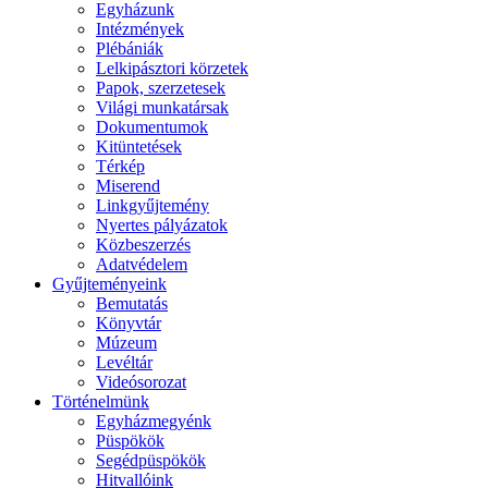
Egyházunk
Intézmények
Plébániák
Lelkipásztori körzetek
Papok, szerzetesek
Világi munkatársak
Dokumentumok
Kitüntetések
Térkép
Miserend
Linkgyűjtemény
Nyertes pályázatok
Közbeszerzés
Adatvédelem
Gyűjteményeink
Bemutatás
Könyvtár
Múzeum
Levéltár
Videósorozat
Történelmünk
Egyházmegyénk
Püspökök
Segédpüspökök
Hitvallóink