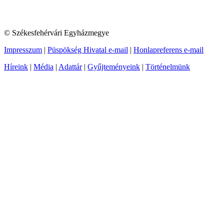
© Székesfehérvári Egyházmegye
Impresszum
|
Püspökség Hivatal e-mail
|
Honlapreferens e-mail
Híreink
|
Média
|
Adattár
|
Gyűjteményeink
|
Történelmünk