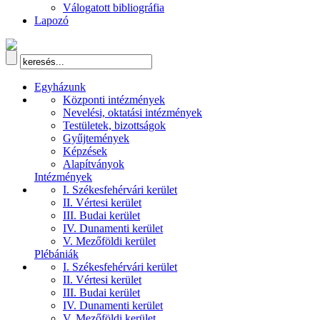
Válogatott bibliográfia
Lapozó
Egyházunk
Központi intézmények
Nevelési, oktatási intézmények
Testületek, bizottságok
Gyűjtemények
Képzések
Alapítványok
Intézmények
I. Székesfehérvári kerület
II. Vértesi kerület
III. Budai kerület
IV. Dunamenti kerület
V. Mezőföldi kerület
Plébániák
I. Székesfehérvári kerület
II. Vértesi kerület
III. Budai kerület
IV. Dunamenti kerület
V. Mezőföldi kerület