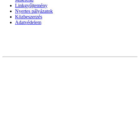
Linkgyűjtemény
Nyertes pályázatok
Közbeszerzés
Adatvédelem