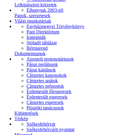
Lelkipásztori körzetek
Elhunytak 2003-tól
Papok, szerzetesek
Világi munkatársak
Egyházmegyei Törvénykönyv
Papi Direktórium
Iratminták
Stóladíj táblázat
Bérmarend
Dokumentumok
Apostoli protonotáriusok
Pápai prelátusok
Pápai káplánok
Címzetes kanonokok
Címzetes apátok
Címzetes prépostok
Érdemesült főesperesek
Érdemesült esperesek
Címzetes esperesek
Püspöki tanácsosok
Kitüntetések
Térkép
Székesfehérvár
Székesfehérvárit nyomtat
Miserend