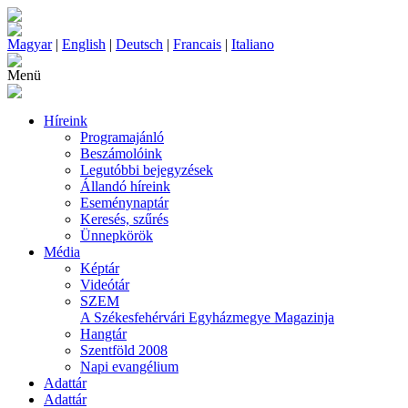
Magyar
|
English
|
Deutsch
|
Francais
|
Italiano
Menü
Híreink
Programajánló
Beszámolóink
Legutóbbi bejegyzések
Állandó híreink
Eseménynaptár
Keresés, szűrés
Ünnepkörök
Média
Képtár
Videótár
SZEM
A Székesfehérvári Egyházmegye Magazinja
Hangtár
Szentföld 2008
Napi evangélium
Adattár
Adattár