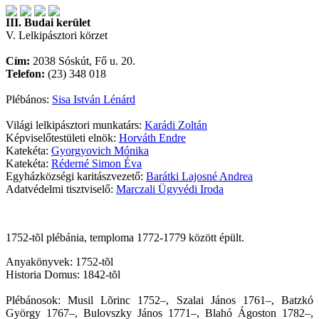
III. Budai kerület
V. Lelkipásztori körzet
Cím:
2038 Sóskút, Fő u. 20.
Telefon:
(23) 348 018
Plébános:
Sisa István Lénárd
Világi lelkipásztori munkatárs:
Karádi Zoltán
Képviselőtestületi elnök:
Horváth Endre
Katekéta:
Gyorgyovich Mónika
Katekéta:
Réderné Simon Éva
Egyházközségi karitászvezető:
Barátki Lajosné Andrea
Adatvédelmi tisztviselő:
Marczali Ügyvédi Iroda
1752-tõl plébánia, temploma 1772-1779 között épült.
Anyakönyvek: 1752-tõl
Historia Domus: 1842-tõl
Plébánosok: Musil Lõrinc 1752–, Szalai János 1761–, Batzkó
György 1767–, Bulovszky János 1771–, Blahó Ágoston 1782–,