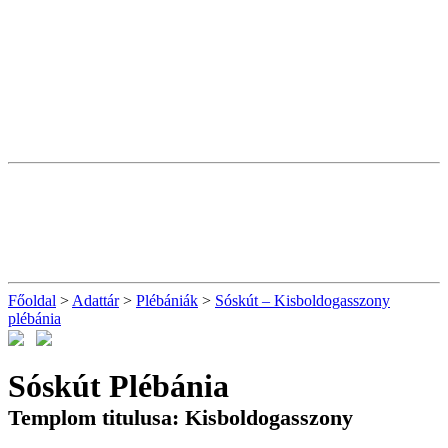
Főoldal
>
Adattár
>
Plébániák
>
Sóskút – Kisboldogasszony
plébánia
Sóskút Plébánia
Templom titulusa: Kisboldogasszony