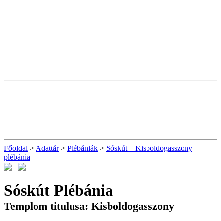
Főoldal
>
Adattár
>
Plébániák
>
Sóskút – Kisboldogasszony
plébánia
Sóskút Plébánia
Templom titulusa: Kisboldogasszony