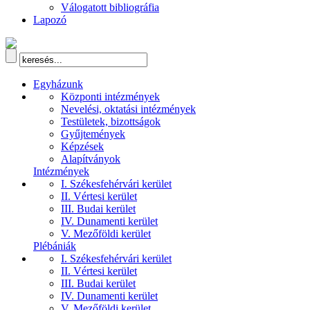
Válogatott bibliográfia
Lapozó
Egyházunk
Központi intézmények
Nevelési, oktatási intézmények
Testületek, bizottságok
Gyűjtemények
Képzések
Alapítványok
Intézmények
I. Székesfehérvári kerület
II. Vértesi kerület
III. Budai kerület
IV. Dunamenti kerület
V. Mezőföldi kerület
Plébániák
I. Székesfehérvári kerület
II. Vértesi kerület
III. Budai kerület
IV. Dunamenti kerület
V. Mezőföldi kerület