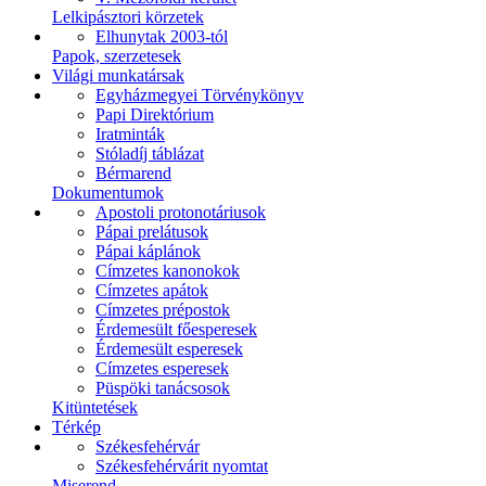
Lelkipásztori körzetek
Elhunytak 2003-tól
Papok, szerzetesek
Világi munkatársak
Egyházmegyei Törvénykönyv
Papi Direktórium
Iratminták
Stóladíj táblázat
Bérmarend
Dokumentumok
Apostoli protonotáriusok
Pápai prelátusok
Pápai káplánok
Címzetes kanonokok
Címzetes apátok
Címzetes prépostok
Érdemesült főesperesek
Érdemesült esperesek
Címzetes esperesek
Püspöki tanácsosok
Kitüntetések
Térkép
Székesfehérvár
Székesfehérvárit nyomtat
Miserend