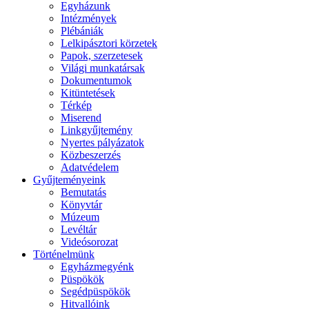
Egyházunk
Intézmények
Plébániák
Lelkipásztori körzetek
Papok, szerzetesek
Világi munkatársak
Dokumentumok
Kitüntetések
Térkép
Miserend
Linkgyűjtemény
Nyertes pályázatok
Közbeszerzés
Adatvédelem
Gyűjteményeink
Bemutatás
Könyvtár
Múzeum
Levéltár
Videósorozat
Történelmünk
Egyházmegyénk
Püspökök
Segédpüspökök
Hitvallóink