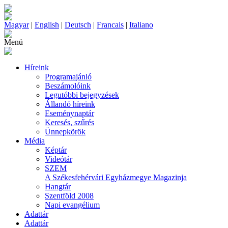
Magyar
|
English
|
Deutsch
|
Francais
|
Italiano
Menü
Híreink
Programajánló
Beszámolóink
Legutóbbi bejegyzések
Állandó híreink
Eseménynaptár
Keresés, szűrés
Ünnepkörök
Média
Képtár
Videótár
SZEM
A Székesfehérvári Egyházmegye Magazinja
Hangtár
Szentföld 2008
Napi evangélium
Adattár
Adattár