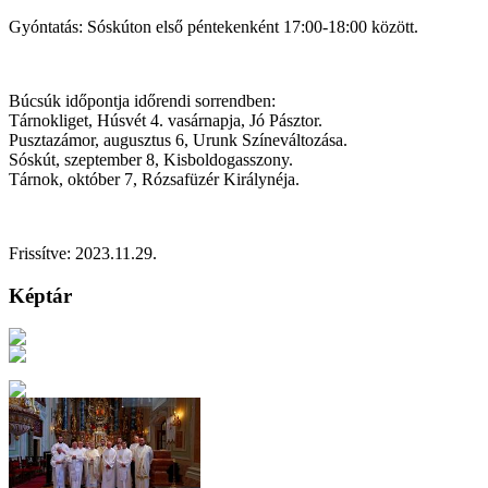
Gyóntatás: Sóskúton első péntekenként 17:00-18:00 között.
Búcsúk időpontja időrendi sorrendben:
Tárnokliget, Húsvét 4. vasárnapja, Jó Pásztor.
Pusztazámor, augusztus 6, Urunk Színeváltozása.
Sóskút, szeptember 8, Kisboldogasszony.
Tárnok, október 7, Rózsafüzér Királynéja.
Frissítve: 2023.11.29.
Képtár