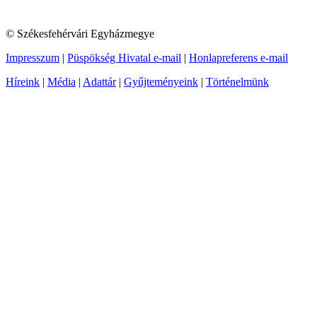
© Székesfehérvári Egyházmegye
Impresszum
|
Püspökség Hivatal e-mail
|
Honlapreferens e-mail
Híreink
|
Média
|
Adattár
|
Gyűjteményeink
|
Történelmünk