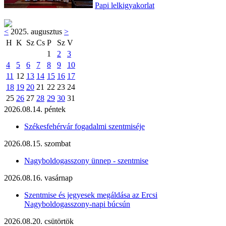
Papi lelkigyakorlat
<
2025. augusztus
>
H
K
Sz
Cs
P
Sz
V
1
2
3
4
5
6
7
8
9
10
11
12
13
14
15
16
17
18
19
20
21
22
23
24
25
26
27
28
29
30
31
2026.08.14. péntek
Székesfehérvár fogadalmi szentmiséje
2026.08.15. szombat
Nagyboldogasszony ünnep - szentmise
2026.08.16. vasárnap
Szentmise és jegyesek megáldása az Ercsi
Nagyboldogasszony-napi búcsún
2026.08.20. csütörtök