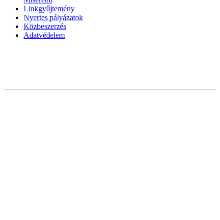
Linkgyűjtemény
Nyertes pályázatok
Közbeszerzés
Adatvédelem