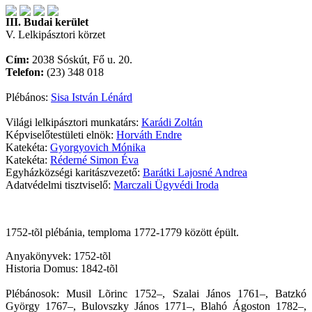
III. Budai kerület
V. Lelkipásztori körzet
Cím:
2038 Sóskút, Fő u. 20.
Telefon:
(23) 348 018
Plébános:
Sisa István Lénárd
Világi lelkipásztori munkatárs:
Karádi Zoltán
Képviselőtestületi elnök:
Horváth Endre
Katekéta:
Gyorgyovich Mónika
Katekéta:
Réderné Simon Éva
Egyházközségi karitászvezető:
Barátki Lajosné Andrea
Adatvédelmi tisztviselő:
Marczali Ügyvédi Iroda
1752-tõl plébánia, temploma 1772-1779 között épült.
Anyakönyvek: 1752-tõl
Historia Domus: 1842-tõl
Plébánosok: Musil Lõrinc 1752–, Szalai János 1761–, Batzkó
György 1767–, Bulovszky János 1771–, Blahó Ágoston 1782–,