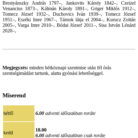
Brestyánszky András 1797–, Jankovits Károly 1842–, Czeizel
Venancius 1873–, Kálmán Károly 1891–, Griger Miklós 1912–,
Tomecz József 1932–, Duchovics Iván 1939–, Tomecz József
1951–, Eszéki Imre 1967–, Tárnok látja el 2004–, Kurucz Zoltán
2005–, Varga Imre 2010–, Bódai József 2011–, Sisa István Lénárd
2020
–,
Megjegyzés:
minden hétköznapi szentmise után fél órás
szentségimádást tartunk, alatta gyónási lehetőséggel.
Miserend
hétfő
6.00
adventi időszakban roráte
18.00
kedd
6.00
adventi időszakban csak roráte