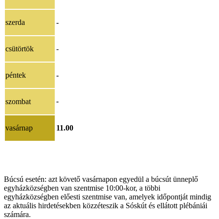
szerda
-
csütörtök
-
péntek
-
szombat
-
vasárnap
11.00
Búcsú esetén: azt követő vasárnapon egyedül a búcsút ünneplő
egyházközségben van szentmise 10:00-kor, a többi
egyházközségben előesti szentmise van, amelyek időpontját mindig
az aktuális hirdetésekben közzéteszik a Sóskút és ellátott plébániái
számára.