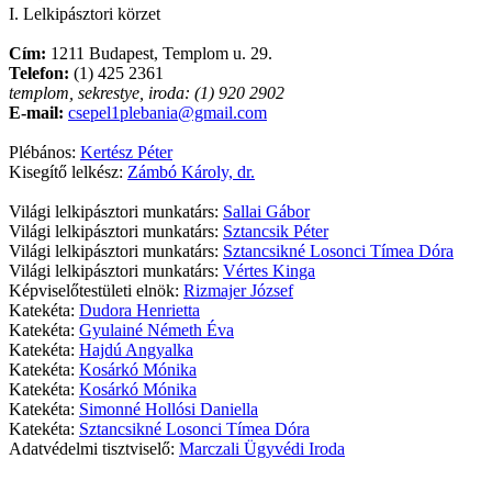
I. Lelkipásztori körzet
Cím:
1211 Budapest, Templom u. 29.
Telefon:
(1) 425 2361
templom, sekrestye, iroda: (1) 920 2902
E-mail:
csepel1plebania@gmail.com
Plébános:
Kertész Péter
Kisegítő lelkész:
Zámbó Károly, dr.
Világi lelkipásztori munkatárs:
Sallai Gábor
Világi lelkipásztori munkatárs:
Sztancsik Péter
Világi lelkipásztori munkatárs:
Sztancsikné Losonci Tímea Dóra
Világi lelkipásztori munkatárs:
Vértes Kinga
Képviselőtestületi elnök:
Rizmajer József
Katekéta:
Dudora Henrietta
Katekéta:
Gyulainé Németh Éva
Katekéta:
Hajdú Angyalka
Katekéta:
Kosárkó Mónika
Katekéta:
Kosárkó Mónika
Katekéta:
Simonné Hollósi Daniella
Katekéta:
Sztancsikné Losonci Tímea Dóra
Adatvédelmi tisztviselő:
Marczali Ügyvédi Iroda