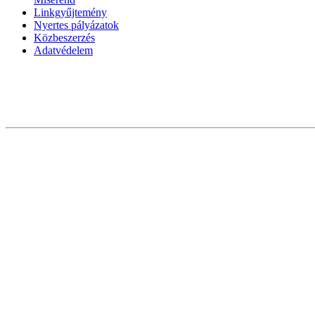
Linkgyűjtemény
Nyertes pályázatok
Közbeszerzés
Adatvédelem