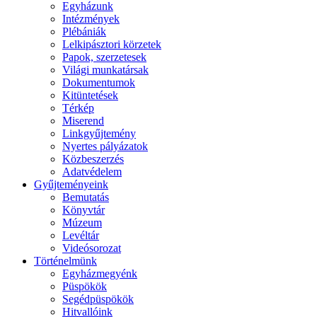
Egyházunk
Intézmények
Plébániák
Lelkipásztori körzetek
Papok, szerzetesek
Világi munkatársak
Dokumentumok
Kitüntetések
Térkép
Miserend
Linkgyűjtemény
Nyertes pályázatok
Közbeszerzés
Adatvédelem
Gyűjteményeink
Bemutatás
Könyvtár
Múzeum
Levéltár
Videósorozat
Történelmünk
Egyházmegyénk
Püspökök
Segédpüspökök
Hitvallóink