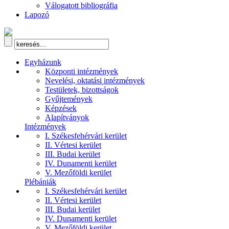
Válogatott bibliográfia
Lapozó
Egyházunk
Központi intézmények
Nevelési, oktatási intézmények
Testületek, bizottságok
Gyűjtemények
Képzések
Alapítványok
Intézmények
I. Székesfehérvári kerület
II. Vértesi kerület
III. Budai kerület
IV. Dunamenti kerület
V. Mezőföldi kerület
Plébániák
I. Székesfehérvári kerület
II. Vértesi kerület
III. Budai kerület
IV. Dunamenti kerület
V. Mezőföldi kerület