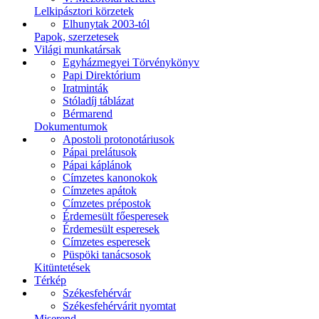
Lelkipásztori körzetek
Elhunytak 2003-tól
Papok, szerzetesek
Világi munkatársak
Egyházmegyei Törvénykönyv
Papi Direktórium
Iratminták
Stóladíj táblázat
Bérmarend
Dokumentumok
Apostoli protonotáriusok
Pápai prelátusok
Pápai káplánok
Címzetes kanonokok
Címzetes apátok
Címzetes prépostok
Érdemesült főesperesek
Érdemesült esperesek
Címzetes esperesek
Püspöki tanácsosok
Kitüntetések
Térkép
Székesfehérvár
Székesfehérvárit nyomtat
Miserend