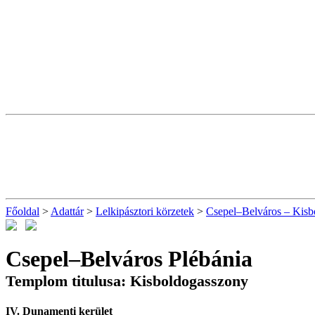
Főoldal
>
Adattár
>
Lelkipásztori körzetek
>
Csepel–Belváros – Kisb
Csepel–Belváros Plébánia
Templom titulusa: Kisboldogasszony
IV. Dunamenti kerület