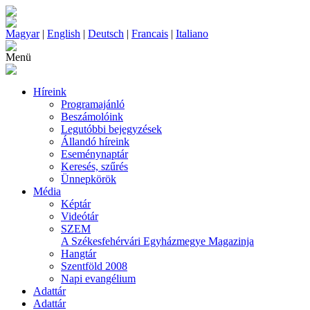
Magyar
|
English
|
Deutsch
|
Francais
|
Italiano
Menü
Híreink
Programajánló
Beszámolóink
Legutóbbi bejegyzések
Állandó híreink
Eseménynaptár
Keresés, szűrés
Ünnepkörök
Média
Képtár
Videótár
SZEM
A Székesfehérvári Egyházmegye Magazinja
Hangtár
Szentföld 2008
Napi evangélium
Adattár
Adattár