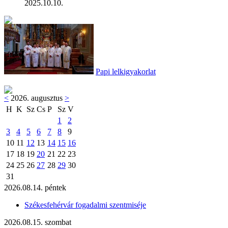
2025.10.10.
Papi lelkigyakorlat
<
2026. augusztus
>
H
K
Sz
Cs
P
Sz
V
1
2
3
4
5
6
7
8
9
10
11
12
13
14
15
16
17
18
19
20
21
22
23
24
25
26
27
28
29
30
31
2026.08.14. péntek
Székesfehérvár fogadalmi szentmiséje
2026.08.15. szombat