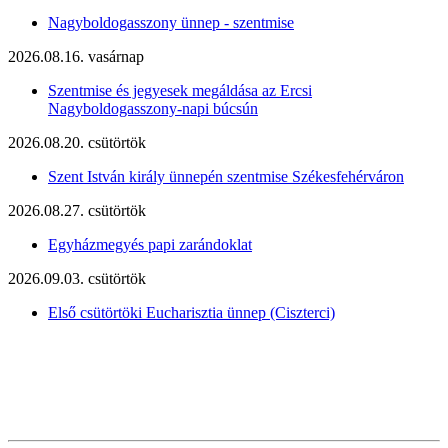
Nagyboldogasszony ünnep - szentmise
2026.08.16. vasárnap
Szentmise és jegyesek megáldása az Ercsi
Nagyboldogasszony-napi búcsún
2026.08.20. csütörtök
Szent István király ünnepén szentmise Székesfehérváron
2026.08.27. csütörtök
Egyházmegyés papi zarándoklat
2026.09.03. csütörtök
Első csütörtöki Eucharisztia ünnep (Ciszterci)