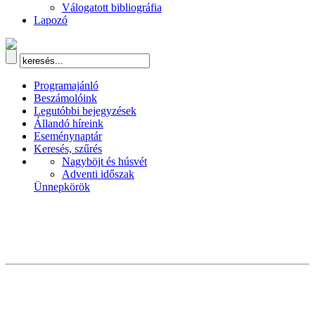
Válogatott bibliográfia
Lapozó
Programajánló
Beszámolóink
Legutóbbi bejegyzések
Állandó híreink
Eseménynaptár
Keresés, szűrés
Nagyböjt és húsvét
Adventi időszak
Ünnepkörök