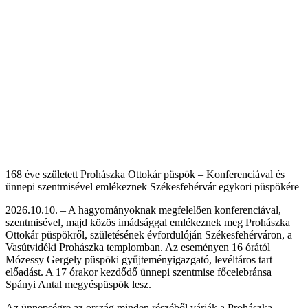
168 éve született Prohászka Ottokár püspök – Konferenciával és
ünnepi szentmisével emlékeznek Székesfehérvár egykori püspökére
2026.10.10. – A hagyományoknak megfelelően konferenciával,
szentmisével, majd közös imádsággal emlékeznek meg Prohászka
Ottokár püspökről, születésének évfordulóján Székesfehérváron, a
Vasútvidéki Prohászka templomban. Az eseményen 16 órától
Mózessy Gergely püspöki gyűjteményigazgató, levéltáros tart
előadást. A 17 órakor kezdődő ünnepi szentmise főcelebránsa
Spányi Antal megyéspüspök lesz.
Az ünnepségre az ország minden részéből várják a Prohászka