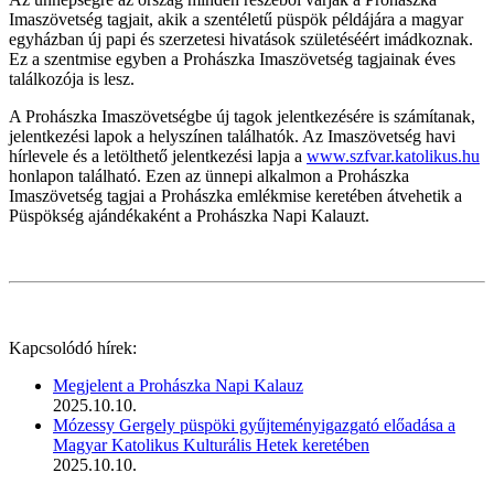
Imaszövetség tagjait, akik a szentéletű püspök példájára a magyar
egyházban új papi és szerzetesi hivatások születéséért imádkoznak.
Ez a szentmise egyben a Prohászka Imaszövetség tagjainak éves
találkozója is lesz.
A Prohászka Imaszövetségbe új tagok jelentkezésére is számítanak,
jelentkezési lapok a helyszínen találhatók. Az Imaszövetség havi
hírlevele és a letölthető jelentkezési lapja a
www.szfvar.katolikus.hu
honlapon található. Ezen az ünnepi alkalmon a Prohászka
Imaszövetség tagjai a Prohászka emlékmise keretében átvehetik a
Püspökség ajándékaként a Prohászka Napi Kalauzt.
Kapcsolódó hírek:
Megjelent a Prohászka Napi Kalauz
2025.10.10.
Mózessy Gergely püspöki gyűjteményigazgató előadása a
Magyar Katolikus Kulturális Hetek keretében
2025.10.10.