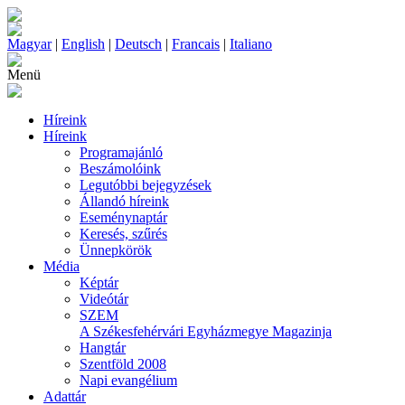
Magyar
|
English
|
Deutsch
|
Francais
|
Italiano
Menü
Híreink
Híreink
Programajánló
Beszámolóink
Legutóbbi bejegyzések
Állandó híreink
Eseménynaptár
Keresés, szűrés
Ünnepkörök
Média
Képtár
Videótár
SZEM
A Székesfehérvári Egyházmegye Magazinja
Hangtár
Szentföld 2008
Napi evangélium
Adattár