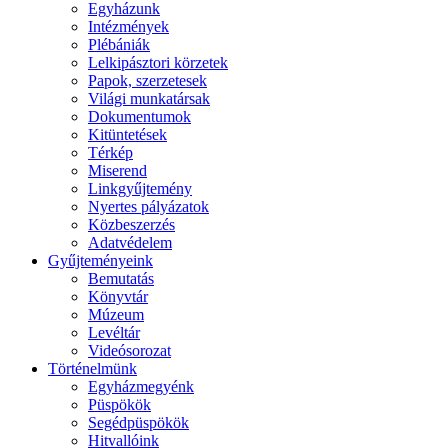
Egyházunk
Intézmények
Plébániák
Lelkipásztori körzetek
Papok, szerzetesek
Világi munkatársak
Dokumentumok
Kitüntetések
Térkép
Miserend
Linkgyűjtemény
Nyertes pályázatok
Közbeszerzés
Adatvédelem
Gyűjteményeink
Bemutatás
Könyvtár
Múzeum
Levéltár
Videósorozat
Történelmünk
Egyházmegyénk
Püspökök
Segédpüspökök
Hitvallóink