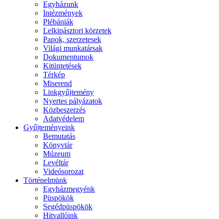
Egyházunk
Intézmények
Plébániák
Lelkipásztori körzetek
Papok, szerzetesek
Világi munkatársak
Dokumentumok
Kitüntetések
Térkép
Miserend
Linkgyűjtemény
Nyertes pályázatok
Közbeszerzés
Adatvédelem
Gyűjteményeink
Bemutatás
Könyvtár
Múzeum
Levéltár
Videósorozat
Történelmünk
Egyházmegyénk
Püspökök
Segédpüspökök
Hitvallóink