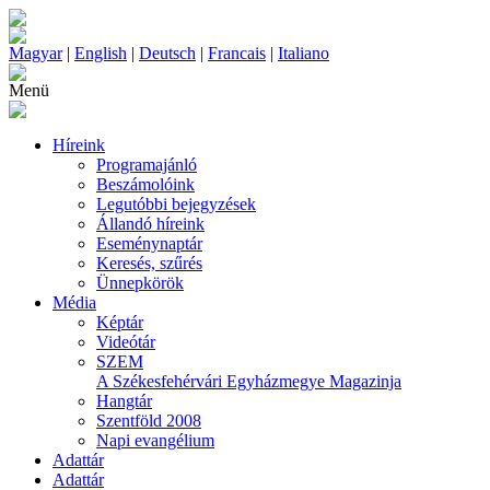
Magyar
|
English
|
Deutsch
|
Francais
|
Italiano
Menü
Híreink
Programajánló
Beszámolóink
Legutóbbi bejegyzések
Állandó híreink
Eseménynaptár
Keresés, szűrés
Ünnepkörök
Média
Képtár
Videótár
SZEM
A Székesfehérvári Egyházmegye Magazinja
Hangtár
Szentföld 2008
Napi evangélium
Adattár
Adattár