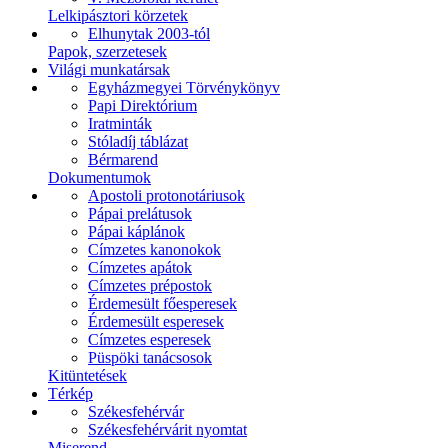
Lelkipásztori körzetek
Elhunytak 2003-tól
Papok, szerzetesek
Világi munkatársak
Egyházmegyei Törvénykönyv
Papi Direktórium
Iratminták
Stóladíj táblázat
Bérmarend
Dokumentumok
Apostoli protonotáriusok
Pápai prelátusok
Pápai káplánok
Címzetes kanonokok
Címzetes apátok
Címzetes prépostok
Érdemesült főesperesek
Érdemesült esperesek
Címzetes esperesek
Püspöki tanácsosok
Kitüntetések
Térkép
Székesfehérvár
Székesfehérvárit nyomtat
Miserend