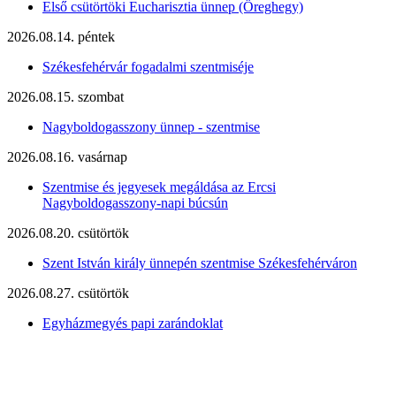
Első csütörtöki Eucharisztia ünnep (Öreghegy)
2026.08.14. péntek
Székesfehérvár fogadalmi szentmiséje
2026.08.15. szombat
Nagyboldogasszony ünnep - szentmise
2026.08.16. vasárnap
Szentmise és jegyesek megáldása az Ercsi
Nagyboldogasszony-napi búcsún
2026.08.20. csütörtök
Szent István király ünnepén szentmise Székesfehérváron
2026.08.27. csütörtök
Egyházmegyés papi zarándoklat