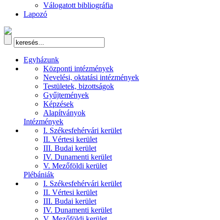
Válogatott bibliográfia
Lapozó
Egyházunk
Központi intézmények
Nevelési, oktatási intézmények
Testületek, bizottságok
Gyűjtemények
Képzések
Alapítványok
Intézmények
I. Székesfehérvári kerület
II. Vértesi kerület
III. Budai kerület
IV. Dunamenti kerület
V. Mezőföldi kerület
Plébániák
I. Székesfehérvári kerület
II. Vértesi kerület
III. Budai kerület
IV. Dunamenti kerület
V. Mezőföldi kerület