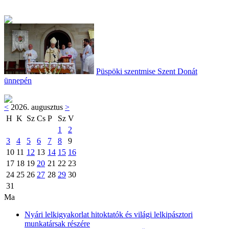
Püspöki szentmise Szent Donát
ünnepén
<
2026. augusztus
>
H
K
Sz
Cs
P
Sz
V
1
2
3
4
5
6
7
8
9
10
11
12
13
14
15
16
17
18
19
20
21
22
23
24
25
26
27
28
29
30
31
Ma
Nyári lelkigyakorlat hitoktatók és világi lelkipásztori
munkatársak részére