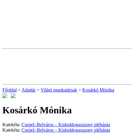
Főoldal
>
Adattár
>
Világi munkatársak
>
Kosárkó Mónika
Kosárkó Mónika
Katekéta:
Csepel–Belváros – Kisboldogasszony plébánia
Katekéta:
Csepel–Belváros – Kisboldogasszony plébánia