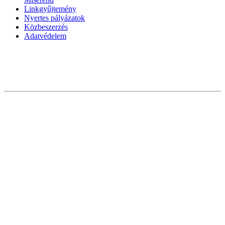
Linkgyűjtemény
Nyertes pályázatok
Közbeszerzés
Adatvédelem