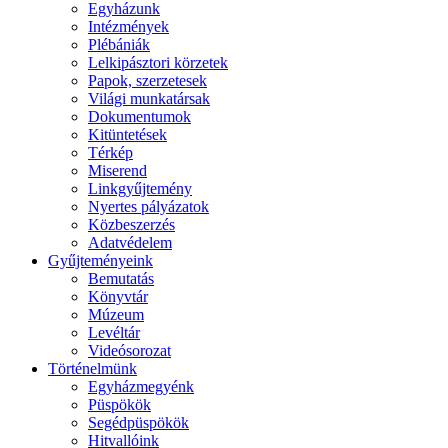
Egyházunk
Intézmények
Plébániák
Lelkipásztori körzetek
Papok, szerzetesek
Világi munkatársak
Dokumentumok
Kitüntetések
Térkép
Miserend
Linkgyűjtemény
Nyertes pályázatok
Közbeszerzés
Adatvédelem
Gyűjteményeink
Bemutatás
Könyvtár
Múzeum
Levéltár
Videósorozat
Történelmünk
Egyházmegyénk
Püspökök
Segédpüspökök
Hitvallóink