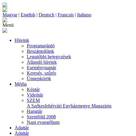
Magyar
|
English
|
Deutsch
|
Francais
|
Italiano
Menü
Híreink
Programajánló
Beszámolóink
Legutóbbi bejegyzések
Állandó híreink
Eseménynaptár
Keresés, szűrés
Ünnepkörök
Média
Képtár
Videótár
SZEM
A Székesfehérvári Egyházmegye Magazinja
Hangtár
Szentföld 2008
Napi evangélium
Adattár
Adattár