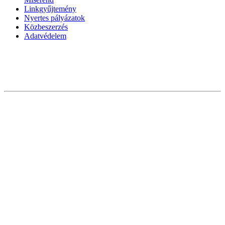
Linkgyűjtemény
Nyertes pályázatok
Közbeszerzés
Adatvédelem