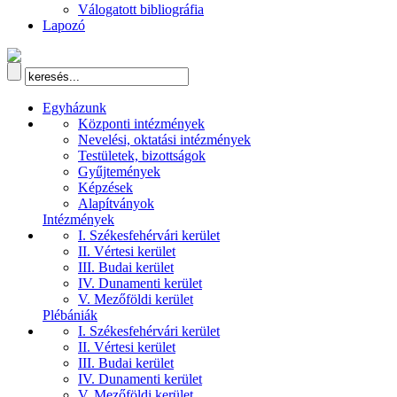
Válogatott bibliográfia
Lapozó
Egyházunk
Központi intézmények
Nevelési, oktatási intézmények
Testületek, bizottságok
Gyűjtemények
Képzések
Alapítványok
Intézmények
I. Székesfehérvári kerület
II. Vértesi kerület
III. Budai kerület
IV. Dunamenti kerület
V. Mezőföldi kerület
Plébániák
I. Székesfehérvári kerület
II. Vértesi kerület
III. Budai kerület
IV. Dunamenti kerület
V. Mezőföldi kerület