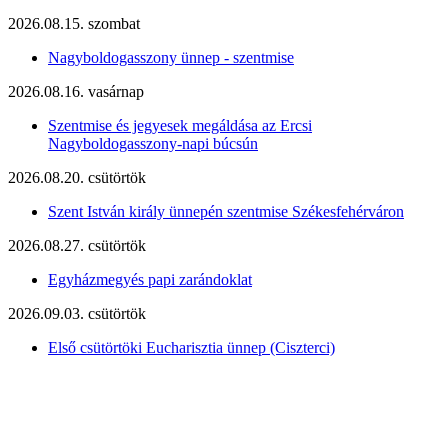
2026.08.15. szombat
Nagyboldogasszony ünnep - szentmise
2026.08.16. vasárnap
Szentmise és jegyesek megáldása az Ercsi
Nagyboldogasszony-napi búcsún
2026.08.20. csütörtök
Szent István király ünnepén szentmise Székesfehérváron
2026.08.27. csütörtök
Egyházmegyés papi zarándoklat
2026.09.03. csütörtök
Első csütörtöki Eucharisztia ünnep (Ciszterci)