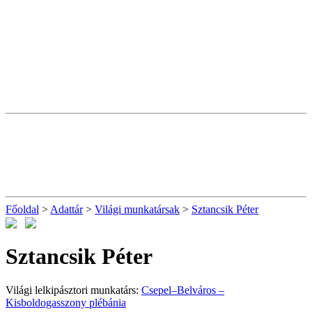
Főoldal
>
Adattár
>
Világi munkatársak
>
Sztancsik Péter
Sztancsik Péter
Világi lelkipásztori munkatárs:
Csepel–Belváros –
Kisboldogasszony plébánia