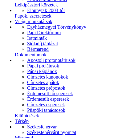
Lelkipásztori körzetek
Elhunytak 2003-tól
Papok, szerzetesek
Világi munkatársak
Egyházmegyei Törvénykönyv
Papi Direktórium
Iratminták
Stóladíj táblázat
Bérmarend
Dokumentumok
Apostoli protonotáriusok
Pápai prelátusok
Pápai káplánok
Címzetes kanonokok
Címzetes apátok
Címzetes prépostok
Érdemesült főesperesek
Érdemesült esperesek
Címzetes esperesek
Püspöki tanácsosok
Kitüntetések
Térkép
Székesfehérvár
Székesfehérvárit nyomtat
Miserend