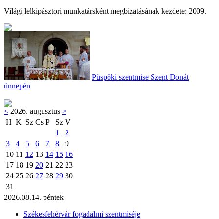
Világi lelkipásztori munkatársként megbizatásának kezdete: 2009.
Püspöki szentmise Szent Donát
ünnepén
<
2026. augusztus
>
H
K
Sz
Cs
P
Sz
V
1
2
3
4
5
6
7
8
9
10
11
12
13
14
15
16
17
18
19
20
21
22
23
24
25
26
27
28
29
30
31
2026.08.14. péntek
Székesfehérvár fogadalmi szentmiséje