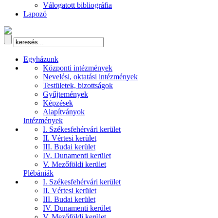
Válogatott bibliográfia
Lapozó
Egyházunk
Központi intézmények
Nevelési, oktatási intézmények
Testületek, bizottságok
Gyűjtemények
Képzések
Alapítványok
Intézmények
I. Székesfehérvári kerület
II. Vértesi kerület
III. Budai kerület
IV. Dunamenti kerület
V. Mezőföldi kerület
Plébániák
I. Székesfehérvári kerület
II. Vértesi kerület
III. Budai kerület
IV. Dunamenti kerület
V. Mezőföldi kerület