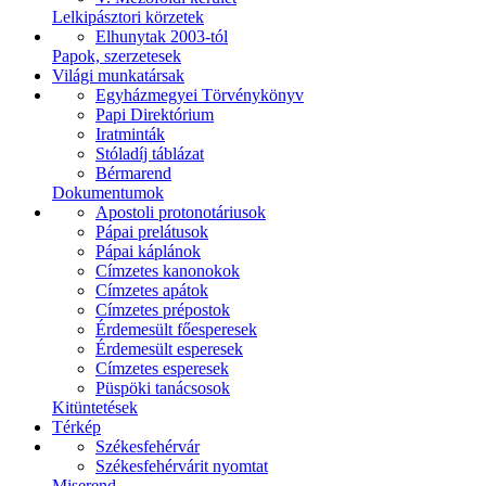
Lelkipásztori körzetek
Elhunytak 2003-tól
Papok, szerzetesek
Világi munkatársak
Egyházmegyei Törvénykönyv
Papi Direktórium
Iratminták
Stóladíj táblázat
Bérmarend
Dokumentumok
Apostoli protonotáriusok
Pápai prelátusok
Pápai káplánok
Címzetes kanonokok
Címzetes apátok
Címzetes prépostok
Érdemesült főesperesek
Érdemesült esperesek
Címzetes esperesek
Püspöki tanácsosok
Kitüntetések
Térkép
Székesfehérvár
Székesfehérvárit nyomtat
Miserend