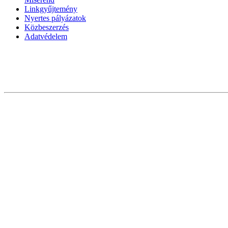
Linkgyűjtemény
Nyertes pályázatok
Közbeszerzés
Adatvédelem