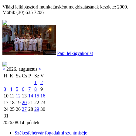
Világi lelkipásztori munkatársként megbizatásának kezdete: 2000.
Mobil: (30) 635 7206
Papi lelkigyakorlat
<
2026. augusztus
>
H
K
Sz
Cs
P
Sz
V
1
2
3
4
5
6
7
8
9
10
11
12
13
14
15
16
17
18
19
20
21
22
23
24
25
26
27
28
29
30
31
2026.08.14. péntek
Székesfehérvár fogadalmi szentmiséje