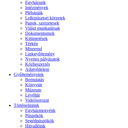
Egyházunk
Intézmények
Plébániák
Lelkipásztori körzetek
Papok, szerzetesek
Világi munkatársak
Dokumentumok
Kitüntetések
Térkép
Miserend
Linkgyűjtemény
Nyertes pályázatok
Közbeszerzés
Adatvédelem
Gyűjteményeink
Bemutatás
Könyvtár
Múzeum
Levéltár
Videósorozat
Történelmünk
Egyházmegyénk
Püspökök
Segédpüspökök
Hitvallóink