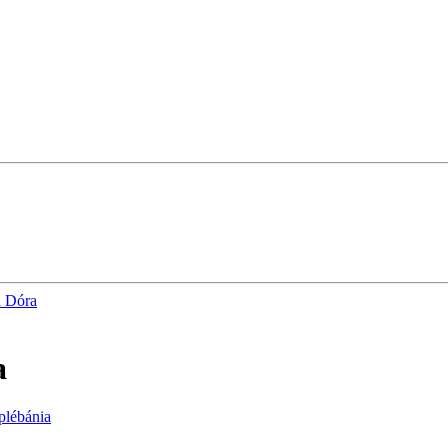
a Dóra
a
plébánia