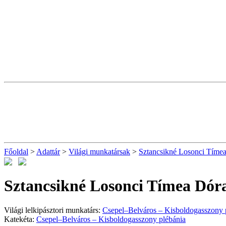
Főoldal
>
Adattár
>
Világi munkatársak
>
Sztancsikné Losonci Tíme
Sztancsikné Losonci Tímea Dór
Világi lelkipásztori munkatárs:
Csepel–Belváros – Kisboldogasszony 
Katekéta:
Csepel–Belváros – Kisboldogasszony plébánia