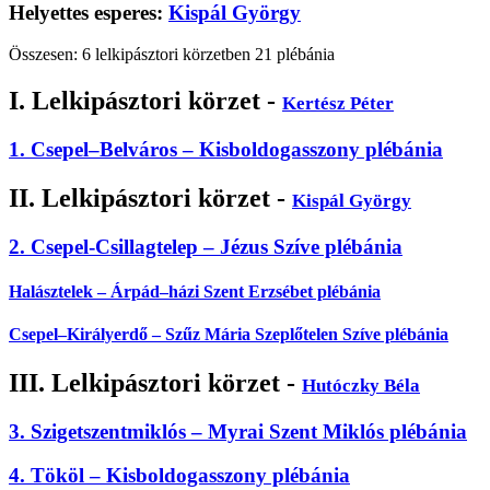
Helyettes esperes:
Kispál György
Összesen: 6 lelkipásztori körzetben 21 plébánia
I. Lelkipásztori körzet -
Kertész Péter
1. Csepel–Belváros – Kisboldogasszony plébánia
II. Lelkipásztori körzet -
Kispál György
2. Csepel-Csillagtelep – Jézus Szíve plébánia
Halásztelek – Árpád–házi Szent Erzsébet plébánia
Csepel–Királyerdő – Szűz Mária Szeplőtelen Szíve plébánia
III. Lelkipásztori körzet -
Hutóczky Béla
3. Szigetszentmiklós – Myrai Szent Miklós plébánia
4. Tököl – Kisboldogasszony plébánia