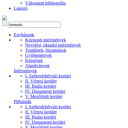
Válogatott bibliográfia
Lapozó
Egyházunk
Központi intézmények
Nevelési, oktatási intézmények
Testületek, bizottságok
Gyűjtemények
Képzések
Alapítványok
Intézmények
I. Székesfehérvári kerület
II. Vértesi kerület
III. Budai kerület
IV. Dunamenti kerület
V. Mezőföldi kerület
Plébániák
I. Székesfehérvári kerület
II. Vértesi kerület
III. Budai kerület
IV. Dunamenti kerület
V. Mezőföldi kerület