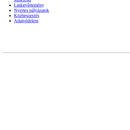
Linkgyűjtemény
Nyertes pályázatok
Közbeszerzés
Adatvédelem