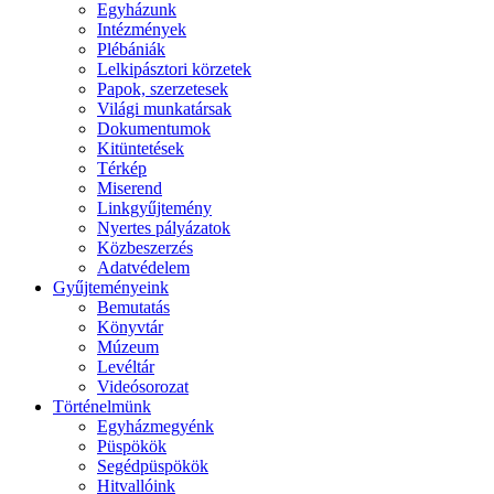
Egyházunk
Intézmények
Plébániák
Lelkipásztori körzetek
Papok, szerzetesek
Világi munkatársak
Dokumentumok
Kitüntetések
Térkép
Miserend
Linkgyűjtemény
Nyertes pályázatok
Közbeszerzés
Adatvédelem
Gyűjteményeink
Bemutatás
Könyvtár
Múzeum
Levéltár
Videósorozat
Történelmünk
Egyházmegyénk
Püspökök
Segédpüspökök
Hitvallóink