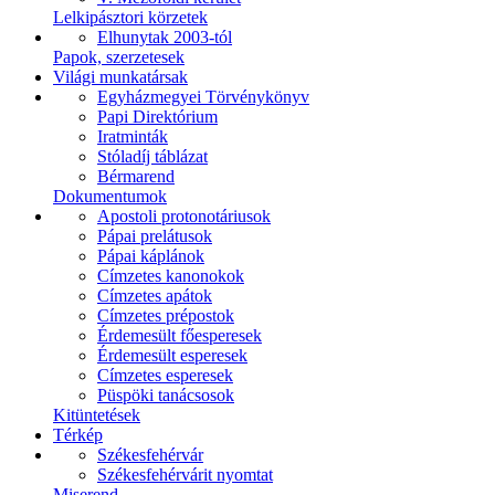
Lelkipásztori körzetek
Elhunytak 2003-tól
Papok, szerzetesek
Világi munkatársak
Egyházmegyei Törvénykönyv
Papi Direktórium
Iratminták
Stóladíj táblázat
Bérmarend
Dokumentumok
Apostoli protonotáriusok
Pápai prelátusok
Pápai káplánok
Címzetes kanonokok
Címzetes apátok
Címzetes prépostok
Érdemesült főesperesek
Érdemesült esperesek
Címzetes esperesek
Püspöki tanácsosok
Kitüntetések
Térkép
Székesfehérvár
Székesfehérvárit nyomtat
Miserend