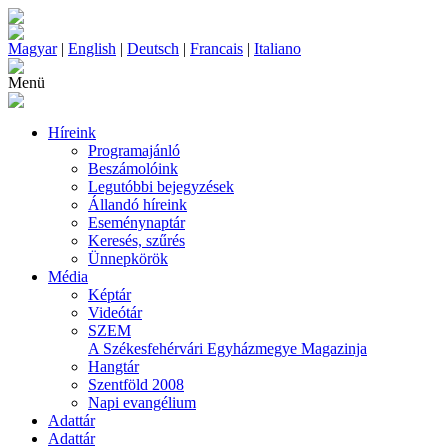
Magyar
|
English
|
Deutsch
|
Francais
|
Italiano
Menü
Híreink
Programajánló
Beszámolóink
Legutóbbi bejegyzések
Állandó híreink
Eseménynaptár
Keresés, szűrés
Ünnepkörök
Média
Képtár
Videótár
SZEM
A Székesfehérvári Egyházmegye Magazinja
Hangtár
Szentföld 2008
Napi evangélium
Adattár
Adattár