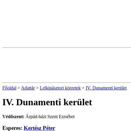
Főoldal
>
Adattár
>
Lelkipásztori körzetek
>
IV. Dunamenti kerület
IV. Dunamenti kerület
Védőszent:
Árpád-házi Szent Erzsébet
Esperes:
Kertész Péter