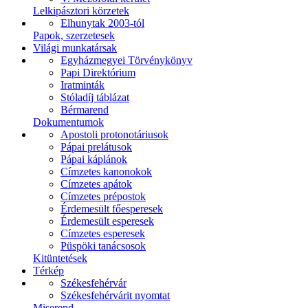
Lelkipásztori körzetek
Elhunytak 2003-tól
Papok, szerzetesek
Világi munkatársak
Egyházmegyei Törvénykönyv
Papi Direktórium
Iratminták
Stóladíj táblázat
Bérmarend
Dokumentumok
Apostoli protonotáriusok
Pápai prelátusok
Pápai káplánok
Címzetes kanonokok
Címzetes apátok
Címzetes prépostok
Érdemesült főesperesek
Érdemesült esperesek
Címzetes esperesek
Püspöki tanácsosok
Kitüntetések
Térkép
Székesfehérvár
Székesfehérvárit nyomtat
Miserend