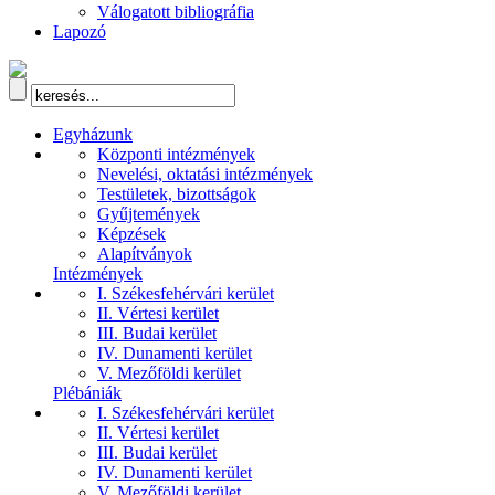
Válogatott bibliográfia
Lapozó
Egyházunk
Központi intézmények
Nevelési, oktatási intézmények
Testületek, bizottságok
Gyűjtemények
Képzések
Alapítványok
Intézmények
I. Székesfehérvári kerület
II. Vértesi kerület
III. Budai kerület
IV. Dunamenti kerület
V. Mezőföldi kerület
Plébániák
I. Székesfehérvári kerület
II. Vértesi kerület
III. Budai kerület
IV. Dunamenti kerület
V. Mezőföldi kerület