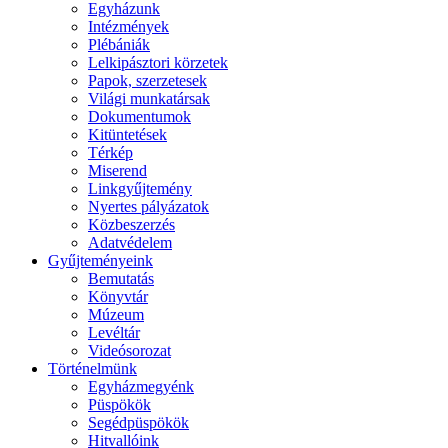
Egyházunk
Intézmények
Plébániák
Lelkipásztori körzetek
Papok, szerzetesek
Világi munkatársak
Dokumentumok
Kitüntetések
Térkép
Miserend
Linkgyűjtemény
Nyertes pályázatok
Közbeszerzés
Adatvédelem
Gyűjteményeink
Bemutatás
Könyvtár
Múzeum
Levéltár
Videósorozat
Történelmünk
Egyházmegyénk
Püspökök
Segédpüspökök
Hitvallóink