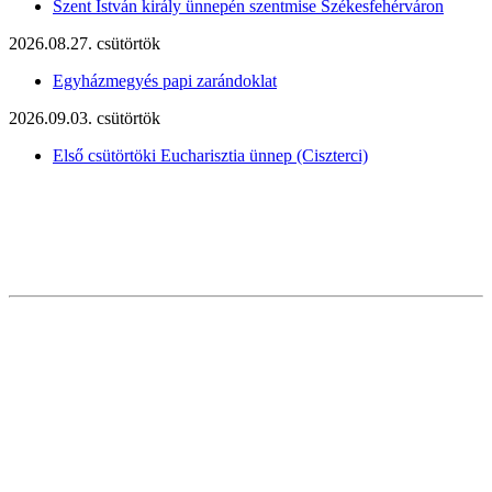
Szent István király ünnepén szentmise Székesfehérváron
2026.08.27. csütörtök
Egyházmegyés papi zarándoklat
2026.09.03. csütörtök
Első csütörtöki Eucharisztia ünnep (Ciszterci)