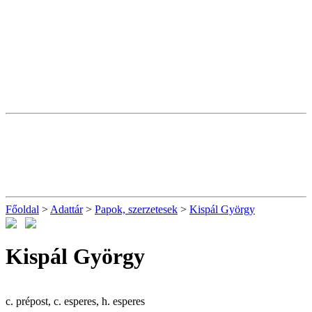
Főoldal
>
Adattár
>
Papok, szerzetesek
>
Kispál György
Kispál György
c. prépost, c. esperes, h. esperes