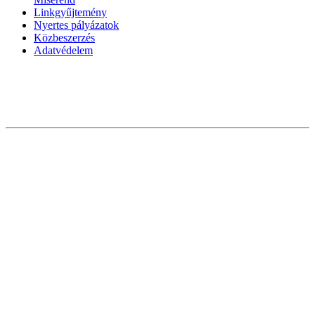
Linkgyűjtemény
Nyertes pályázatok
Közbeszerzés
Adatvédelem