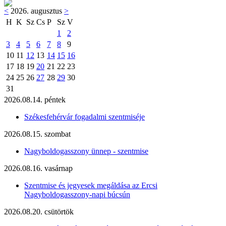
<
2026. augusztus
>
H
K
Sz
Cs
P
Sz
V
1
2
3
4
5
6
7
8
9
10
11
12
13
14
15
16
17
18
19
20
21
22
23
24
25
26
27
28
29
30
31
2026.08.14. péntek
Székesfehérvár fogadalmi szentmiséje
2026.08.15. szombat
Nagyboldogasszony ünnep - szentmise
2026.08.16. vasárnap
Szentmise és jegyesek megáldása az Ercsi
Nagyboldogasszony-napi búcsún
2026.08.20. csütörtök