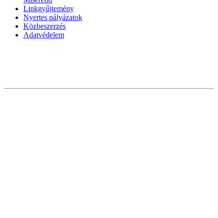
Linkgyűjtemény
Nyertes pályázatok
Közbeszerzés
Adatvédelem