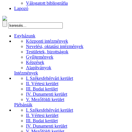
Válogatott bibliográfia
Lapozó
Egyházunk
Központi intézmények
Nevelési, oktatási intézmények
Testületek, bizottságok
Gyűjtemények
Képzések
Alapítványok
Intézmények
I. Székesfehérvári kerület
II. Vértesi kerület
III. Budai kerület
IV. Dunamenti kerület
V. Mezőföldi kerület
Plébániák
I. Székesfehérvári kerület
II. Vértesi kerület
III. Budai kerület
IV. Dunamenti kerület
V. Mezőföldi kerület