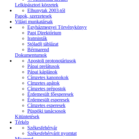
Lelkipásztori körzetek
Elhunytak 2003-tól
Papok, szerzetesek
Világi munkatársak
Egyházmegyei Törvénykönyv
Papi Direktórium
Iratminták
Stóladíj táblázat
Bérmarend
Dokumentumok
Apostoli protonotáriusok
Pápai prelátusok
Pápai káplánok
Címzetes kanonokok
Címzetes apátok
Címzetes prépostok
Érdemesült főesperesek
Érdemesült esperesek
Címzetes esperesek
Püspöki tanácsosok
Kitüntetések
Térkép
Székesfehérvár
Székesfehérvárit nyomtat
Miserend