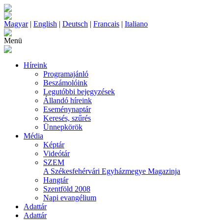
Magyar
|
English
|
Deutsch
|
Francais
|
Italiano
Menü
Híreink
Programajánló
Beszámolóink
Legutóbbi bejegyzések
Állandó híreink
Eseménynaptár
Keresés, szűrés
Ünnepkörök
Média
Képtár
Videótár
SZEM
A Székesfehérvári Egyházmegye Magazinja
Hangtár
Szentföld 2008
Napi evangélium
Adattár
Adattár