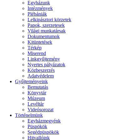
Egyházunk
Intézmények
Plébániák
Lelkipásztori körzetek
Papok, szerzetesek
Világi munkatársak
Dokumentumok
Kitüntetések
Térkép
Miserend
Linkgyűjtemény
Nyertes pályázatok
Közbeszerzés
Adatvédelem
Gyűjteményeink
Bemutatás
Könyvtár
Múzeum
Levéltár
Videósorozat
Történelmünk
Egyházmegyénk
Püspökök
Segédpüspökök
Hitvallóink