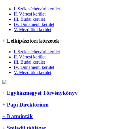
I. Székesfehérvári kerület
II. Vértesi kerület
III. Budai kerület
IV. Dunamenti kerület
V. Mezőföldi kerület
+ Lelkipásztori körzetek
I. Székesfehérvári kerület
II. Vértesi kerület
III. Budai kerület
IV. Dunamenti kerület
V. Mezőföldi kerület
+ Egyházmegyei Törvénykönyv
+ Papi Direktórium
+ Iratminták
+ Stóladíj táblázat