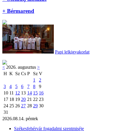
+ Bérmarend
Papi lelkigyakorlat
<
2026. augusztus
>
H
K
Sz
Cs
P
Sz
V
1
2
3
4
5
6
7
8
9
10
11
12
13
14
15
16
17
18
19
20
21
22
23
24
25
26
27
28
29
30
31
2026.08.14. péntek
Székesfehérvár fogadalmi szentmiséje