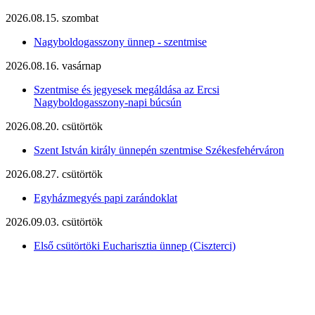
2026.08.15. szombat
Nagyboldogasszony ünnep - szentmise
2026.08.16. vasárnap
Szentmise és jegyesek megáldása az Ercsi
Nagyboldogasszony-napi búcsún
2026.08.20. csütörtök
Szent István király ünnepén szentmise Székesfehérváron
2026.08.27. csütörtök
Egyházmegyés papi zarándoklat
2026.09.03. csütörtök
Első csütörtöki Eucharisztia ünnep (Ciszterci)