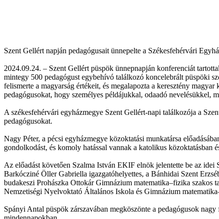
Szent Gellért napján pedagógusait ünnepelte a Székesfehérvári Egy
2024.09.24. – Szent Gellért püspök ünnepnapján konferenciát tartott
mintegy 500 pedagógust egybehívó találkozó koncelebrált püspöki szen
felismerte a magyarság értékeit, és megalapozta a keresztény magyar ku
pedagógusokat, hogy személyes példájukkal, odaadó nevelésükkel, magas
A székesfehérvári egyházmegye Szent Gellért-napi találkozója a Szent
pedagógusokat.
Nagy Péter, a pécsi egyházmegye közoktatási munkatársa előadásában ö
gondolkodást, és komoly hatással vannak a katolikus közoktatásban é
Az előadást követően Szalma István EKIF elnök jelentette be az idei S
Barkócziné Öller Gabriella igazgatóhelyettes, a Bánhidai Szent Erzsé
budakeszi Prohászka Ottokár Gimnázium matematika–fizika szakos tan
Nemzetiségi Nyelvoktató Általános Iskola és Gimnázium matematika–k
Spányi Antal püspök zárszavában megköszönte a pedagógusok nagy fel
mindennapokban.