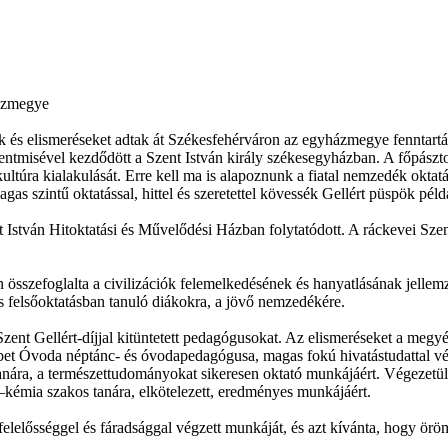
házmegye
ak és elismeréseket adtak át Székesfehérváron az egyházmegye fenntar
tmisével kezdődött a Szent István király székesegyházban. A főpásztor 
ltúra kialakulását. Erre kell ma is alapoznunk a fiatal nemzedék oktatásá
 szintű oktatással, hittel és szeretettel kövessék Gellért püspök példá
 István Hitoktatási és Művelődési Házban folytatódott. A ráckevei Szen
sszefoglalta a civilizációk felemelkedésének és hanyatlásának jellemző
s felsőoktatásban tanuló diákokra, a jövő nemzedékére.
zent Gellért-díjjal kitüntetett pedagógusokat. Az elismeréseket a megyé
bet Óvoda néptánc- és óvodapedagógusa, magas fokú hivatástudattal vég
ára, a természettudományokat sikeresen oktató munkájáért. Végezetül
émia szakos tanára, elkötelezett, eredményes munkájáért.
elősséggel és fáradsággal végzett munkáját, és azt kívánta, hogy öröm