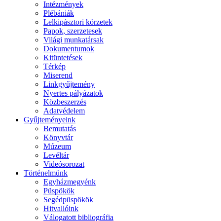
Intézmények
Plébániák
Lelkipásztori körzetek
Papok, szerzetesek
Világi munkatársak
Dokumentumok
Kitüntetések
Térkép
Miserend
Linkgyűjtemény
Nyertes pályázatok
Közbeszerzés
Adatvédelem
Gyűjteményeink
Bemutatás
Könyvtár
Múzeum
Levéltár
Videósorozat
Történelmünk
Egyházmegyénk
Püspökök
Segédpüspökök
Hitvallóink
Válogatott bibliográfia