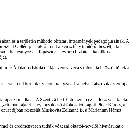
tásában és a területén működő oktatási intézmények pedagógusainak. A
Szent Gellért püspökről mint a keresztény tanítóról beszélt, aki
t – hangsúlyozta a főpásztor –, és arra biztatta a katolikus
ját.
t Imre Általános Iskola diákjai zenés, verses művekkel köszöntötték a
it, valamint korunk szellemi irányzatait, amelyek átszövik az európai
s főpásztor adta át. A Szent Gellért Érdemérem ezüst fokozatát kapta
zett munkájáért. Ugyancsak ezüst fokozatot kapott Pitter Károly, a
 ezüst díjban részesült Muskovits Zoltánné is, a Marianum Német
mel és eredményesen tudják végezni oktatói-nevelői hivatásukat a