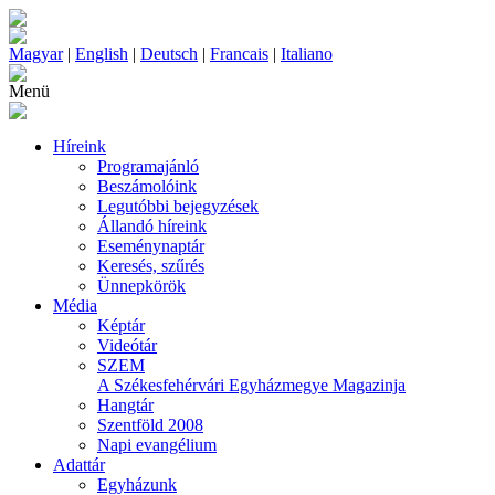
Magyar
|
English
|
Deutsch
|
Francais
|
Italiano
Menü
Híreink
Programajánló
Beszámolóink
Legutóbbi bejegyzések
Állandó híreink
Eseménynaptár
Keresés, szűrés
Ünnepkörök
Média
Képtár
Videótár
SZEM
A Székesfehérvári Egyházmegye Magazinja
Hangtár
Szentföld 2008
Napi evangélium
Adattár
Egyházunk