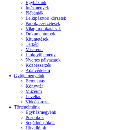
Egyházunk
Intézmények
Plébániák
Lelkipásztori körzetek
Papok, szerzetesek
Világi munkatársak
Dokumentumok
Kitüntetések
Térkép
Miserend
Linkgyűjtemény
Nyertes pályázatok
Közbeszerzés
Adatvédelem
Gyűjteményeink
Bemutatás
Könyvtár
Múzeum
Levéltár
Videósorozat
Történelmünk
Egyházmegyénk
Püspökök
Segédpüspökök
Hitvallóink