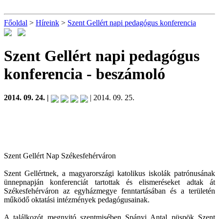
Főoldal
>
Híreink
>
Szent Gellért napi pedagógus konferencia
Szent Gellért napi pedagógus
konferencia
- beszámoló
2014. 09. 24. |
| 2014. 09. 25.
Szent Gellért Nap Székesfehérváron
Szent Gellértnek, a magyarországi katolikus iskolák patrónusának
ünnepnapján konferenciát tartottak és elismeréseket adtak át
Székesfehérváron az egyházmegye fenntartásában és a területén
működő oktatási intézmények pedagógusainak.
A találkozót megnyitó szentmisében Spányi Antal püspök Szent