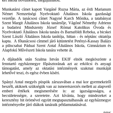
két iskola bővülhetett, megújulhatott.
Munkatársi címet kapott Vargáné Ruzsa Mária, az érdi Marianum
Német Nemzetiségi Nyelvoktató Általános Iskola gazdasági
vezetője. A tanácsosi címet Nagyné Karch Mónika, a tatabányai
Szent Margit Általános Iskola tanárnője, Vágóné Némethy Adrienn
a budaörsi Mindszenty József Római Katolikus Óvoda és
Nyelvoktató Általános Iskola tanára és Barnaföldi Rebeka, a bicskei
Szent László Általános Iskola tanítója, hittan - és néptánc oktatója
kapta. A főtanácsosi címmel járó kitüntetést Petényi-Kassay Balázs
a piliscsabai Páduai Szent Antal Általános Iskola, Gimnázium és
Alapfokú Művészeti Iskola tanára vehette át.
A díjátadók után Szalma István EKIF elnök megköszönte a
fenntartó egyházmegye főpásztorának azt az erkölcsi és anyagi
támogatást, amely az oktatási intézmények szakmai munkáját
lehetővé teszi, és egész évben kíséri.
Spányi Antal megyés püspök zárszavában a mai kor gyermekeiről
beszélt, akiknek szükségük van az ismeretszerzés mellett az alapvető
emberi értékek megismerésére is: az igazságosságra, a
becsületességre, a szeretetre. Azt kívánta, hogy mindezeket a
keresztény hit örömével együtt megtapasztalhassák az egyházmegye
intézményeibe járó diákok tanáraik példamutatásával.