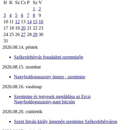
H
K
Sz
Cs
P
Sz
V
1
2
3
4
5
6
7
8
9
10
11
12
13
14
15
16
17
18
19
20
21
22
23
24
25
26
27
28
29
30
31
2026.08.14. péntek
Székesfehérvár fogadalmi szentmiséje
2026.08.15. szombat
Nagyboldogasszony ünnep - szentmise
2026.08.16. vasárnap
Szentmise és jegyesek megáldása az Ercsi
Nagyboldogasszony-napi búcsún
2026.08.20. csütörtök
Szent István király ünnepén szentmise Székesfehérváron