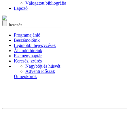
Válogatott bibliográfia
Lapozó
Programajánló
Beszámolóink
Legutóbbi bejegyzések
Állandó híreink
Eseménynaptár
Keresés, szűrés
Nagyböjt és húsvét
Adventi időszak
Ünnepkörök