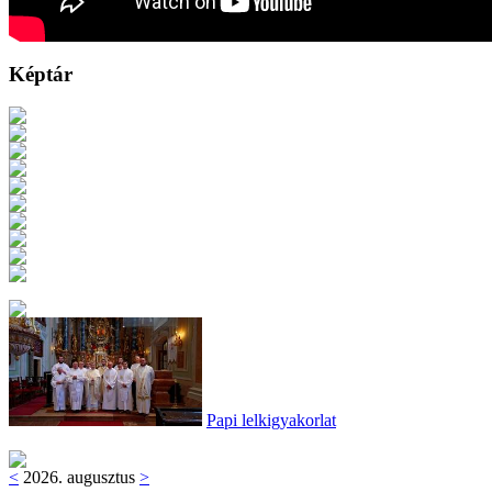
Képtár
Papi lelkigyakorlat
<
2026. augusztus
>