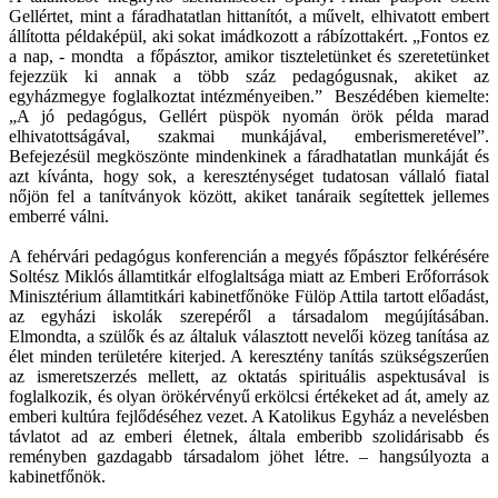
Gellértet, mint a fáradhatatlan hittanítót, a művelt, elhivatott embert
állította példaképül, aki sokat imádkozott a rábízottakért. „Fontos ez
a nap, - mondta a főpásztor, amikor tiszteletünket és szeretetünket
fejezzük ki annak a több száz pedagógusnak, akiket az
egyházmegye foglalkoztat intézményeiben.” Beszédében kiemelte:
„A jó pedagógus, Gellért püspök nyomán örök példa marad
elhivatottságával, szakmai munkájával, emberismeretével”.
Befejezésül megköszönte mindenkinek a fáradhatatlan munkáját és
azt kívánta, hogy sok, a kereszténységet tudatosan vállaló fiatal
nőjön fel a tanítványok között, akiket tanáraik segítettek jellemes
emberré válni.
A fehérvári pedagógus konferencián a megyés főpásztor felkérésére
Soltész Miklós államtitkár elfoglaltsága miatt az Emberi Erőforrások
Minisztérium államtitkári kabinetfőnöke Fülöp Attila tartott előadást,
az egyházi iskolák szerepéről a társadalom megújításában.
Elmondta, a szülők és az általuk választott nevelői közeg tanítása az
élet minden területére kiterjed. A keresztény tanítás szükségszerűen
az ismeretszerzés mellett, az oktatás spirituális aspektusával is
foglalkozik, és olyan örökérvényű erkölcsi értékeket ad át, amely az
emberi kultúra fejlődéséhez vezet. A Katolikus Egyház a nevelésben
távlatot ad az emberi életnek, általa emberibb szolidárisabb és
reményben gazdagabb társadalom jöhet létre. – hangsúlyozta a
kabinetfőnök.