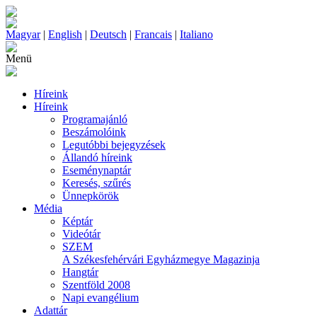
Magyar
|
English
|
Deutsch
|
Francais
|
Italiano
Menü
Híreink
Híreink
Programajánló
Beszámolóink
Legutóbbi bejegyzések
Állandó híreink
Eseménynaptár
Keresés, szűrés
Ünnepkörök
Média
Képtár
Videótár
SZEM
A Székesfehérvári Egyházmegye Magazinja
Hangtár
Szentföld 2008
Napi evangélium
Adattár