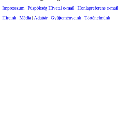
Impresszum
|
Püspökség Hivatal e-mail
|
Honlapreferens e-mail
Híreink
|
Média
|
Adattár
|
Gyűjteményeink
|
Történelmünk