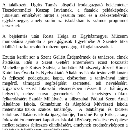
A találkozón Ugrits Tamás püspöki irodaigazgató bejelentette:
Tiszteletreméltó Kaszap Istvánnak, a fiatalok példaképének
jubileumi emlékévet hirdet a jezsuita rend és a székesfehérvári
egyházmegye, amely során az iskolákban is számos programot
terveznek.
A bejelentés után Rosta Helga az Egyházmegyei Múzeum
munkatársa ajánlotta a pedagógusok figyelmébe A Szentek titka
kiállításhoz kapcsolódó múzeumpedagógiai foglalkozásokat.
Ezután került sor a Szent Gellért Érdemérmek és tanácsosi címek
átadására. Idén a Szent Gellért Érdemérem ezüst fokozatát
Michelbergné Kaiser Szilvia, a budaörsi Mindszenty József Római
Katolikus Óvoda és Nyelvoktató Általános Iskola testnevelő tanára
és fejlesztő pedagógusa kapta, elsősorban a tanítványai iránti
megértő, támogató segítségéért, szeretettel teli neveléséért.
Ugyancsak ezüst fokozatú elismerésben részesült a hátrányos
helyzetű, nehéz sorsú gyermekek és a tehetséges diákok
felkarolásáért Szudár Mihályné, a piliscsabai Páduai Szent Antal
Általános Iskola, Gimnázium és Alapfokú Művészeti Iskola
matematika-fizika szakos tanárnője. A tatabányai és bicskei
katolikus általános iskola igazgatónője, Turzáné Papp Erika, arany
fokozatú érdemérmet kapott az iskolai közösség erősítése és építése
mellett számos fejlesztés elindításáért, amelynek eredményképpen a