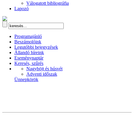
Válogatott bibliográfia
Lapozó
Programajánló
Beszámolóink
Legutóbbi bejegyzések
Állandó híreink
Eseménynaptár
Keresés, szűrés
Nagyböjt és húsvét
Adventi időszak
Ünnepkörök