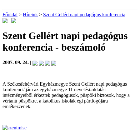
Főoldal
>
Híreink
>
Szent Gellért napi pedagógus konferencia
Szent Gellért napi pedagógus
konferencia
- beszámoló
2007. 09. 24. |
A Székesfehérvári Egyházmegye Szent Gellért napi pedagógus
konferenciájára az egyházmegye 11 nevelési-oktatási
intézményeiből érkeztek pedagógusok, püspöki biztosok, hogy a
vértanú püspökre, a katolikus iskolák égi pártfogójára
emlékezzenek.