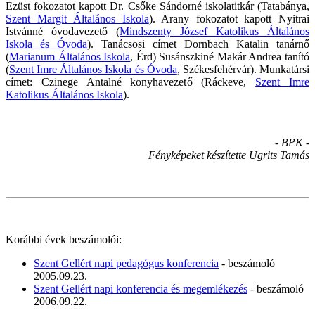
Ezüst fokozatot kapott Dr. Csőke Sándorné iskolatitkár (Tatabánya,
Szent Margit Általános Iskola
). Arany fokozatot kapott Nyitrai
Istvánné óvodavezető (
Mindszenty József Katolikus Általános
Iskola és Óvoda
). Tanácsosi címet Dornbach Katalin tanárnő
(
Marianum Általános Iskola
, Érd) Susánszkiné Makár Andrea tanító
(
Szent Imre Általános Iskola és Óvoda
, Székesfehérvár). Munkatársi
címet: Czinege Antalné konyhavezető (Ráckeve,
Szent Imre
Katolikus Általános Iskola
).
- BPK -
Fényképeket készítette Ugrits Tamás
Korábbi évek beszámolói:
Szent Gellért napi pedagógus konferencia
- beszámoló
2005.09.23.
Szent Gellért napi konferencia és megemlékezés
- beszámoló
2006.09.22.