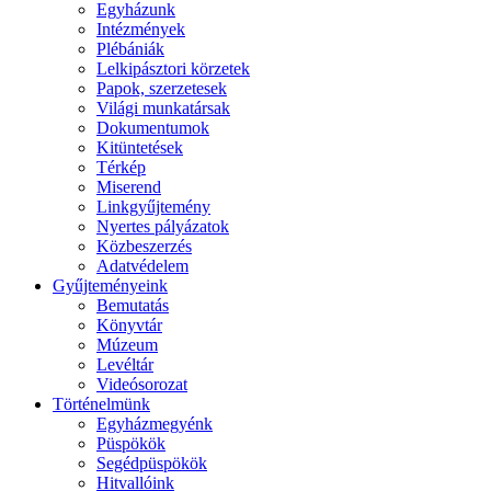
Egyházunk
Intézmények
Plébániák
Lelkipásztori körzetek
Papok, szerzetesek
Világi munkatársak
Dokumentumok
Kitüntetések
Térkép
Miserend
Linkgyűjtemény
Nyertes pályázatok
Közbeszerzés
Adatvédelem
Gyűjteményeink
Bemutatás
Könyvtár
Múzeum
Levéltár
Videósorozat
Történelmünk
Egyházmegyénk
Püspökök
Segédpüspökök
Hitvallóink