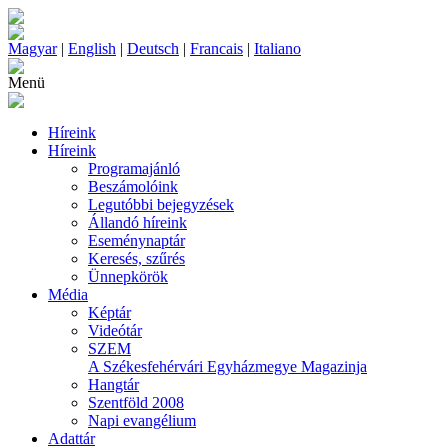
Magyar
|
English
|
Deutsch
|
Francais
|
Italiano
Menü
Híreink
Híreink
Programajánló
Beszámolóink
Legutóbbi bejegyzések
Állandó híreink
Eseménynaptár
Keresés, szűrés
Ünnepkörök
Média
Képtár
Videótár
SZEM
A Székesfehérvári Egyházmegye Magazinja
Hangtár
Szentföld 2008
Napi evangélium
Adattár