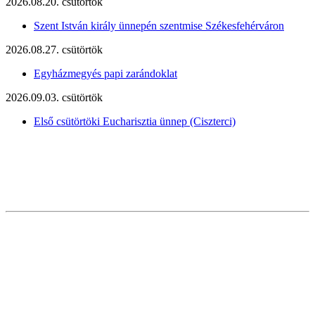
2026.08.20. csütörtök
Szent István király ünnepén szentmise Székesfehérváron
2026.08.27. csütörtök
Egyházmegyés papi zarándoklat
2026.09.03. csütörtök
Első csütörtöki Eucharisztia ünnep (Ciszterci)