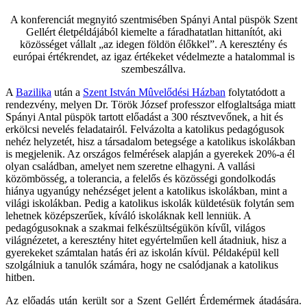
A konferenciát megnyitó szentmisében Spányi Antal püspök Szent
Gellért életpéldájából kiemelte a fáradhatatlan hittanítót, aki
közösséget vállalt „az idegen földön élőkkel”. A keresztény és
európai értékrendet, az igaz értékeket védelmezte a hatalommal is
szembeszállva.
A
Bazilika
után a
Szent István Mûvelődési Házban
folytatódott a
rendezvény, melyen Dr. Török József professzor elfoglaltsága miatt
Spányi Antal püspök tartott előadást a 300 résztvevőnek, a hit és
erkölcsi nevelés feladatairól. Felvázolta a katolikus pedagógusok
nehéz helyzetét, hisz a társadalom betegsége a katolikus iskolákban
is megjelenik. Az országos felmérések alapján a gyerekek 20%-a él
olyan családban, amelyet nem szeretne elhagyni. A vallási
közömbösség, a tolerancia, a felelős és közösségi gondolkodás
hiánya ugyanúgy nehézséget jelent a katolikus iskolákban, mint a
világi iskolákban. Pedig a katolikus iskolák küldetésük folytán sem
lehetnek középszerűek, kíváló iskoláknak kell lenniük. A
pedagógusoknak a szakmai felkészültségükön kívűl, világos
világnézetet, a keresztény hitet egyértelműen kell átadniuk, hisz a
gyerekeket számtalan hatás éri az iskolán kívül. Példaképül kell
szolgálniuk a tanulók számára, hogy ne csalódjanak a katolikus
hitben.
Az előadás után került sor a Szent Gellért Érdemérmek átadására.