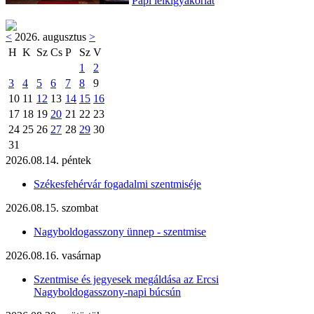
Papi lelkigyakorlat
<
2026. augusztus
>
H
K
Sz
Cs
P
Sz
V
1
2
3
4
5
6
7
8
9
10
11
12
13
14
15
16
17
18
19
20
21
22
23
24
25
26
27
28
29
30
31
2026.08.14. péntek
Székesfehérvár fogadalmi szentmiséje
2026.08.15. szombat
Nagyboldogasszony ünnep - szentmise
2026.08.16. vasárnap
Szentmise és jegyesek megáldása az Ercsi
Nagyboldogasszony-napi búcsún