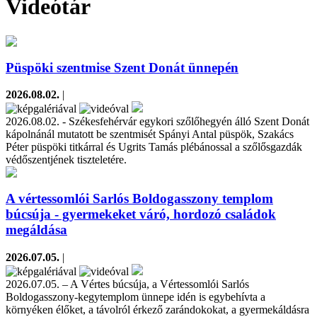
Videótár
Püspöki szentmise Szent Donát ünnepén
2026.08.02.
|
2026.08.02. - Székesfehérvár egykori szőlőhegyén álló Szent Donát
kápolnánál mutatott be szentmisét Spányi Antal püspök, Szakács
Péter püspöki titkárral és Ugrits Tamás plébánossal a szőlősgazdák
védőszentjének tiszteletére.
A vértessomlói Sarlós Boldogasszony templom
búcsúja - gyermekeket váró, hordozó családok
megáldása
2026.07.05.
|
2026.07.05. – A Vértes búcsúja, a Vértessomlói Sarlós
Boldogasszony-kegytemplom ünnepe idén is egybehívta a
környéken élőket, a távolról érkező zarándokokat, a gyermekáldásra