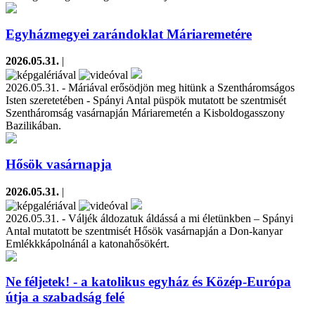
Egyházmegyei zarándoklat Máriaremetére
2026.05.31.
|
2026.05.31. - Máriával erősödjön meg hitünk a Szentháromságos
Isten szeretetében - Spányi Antal püspök mutatott be szentmisét
Szentháromság vasárnapján Máriaremetén a Kisboldogasszony
Bazilikában.
Hősök vasárnapja
2026.05.31.
|
2026.05.31. - Váljék áldozatuk áldássá a mi életünkben – Spányi
Antal mutatott be szentmisét Hősök vasárnapján a Don-kanyar
Emlékkkápolnánál a katonahősökért.
Ne féljetek! - a katolikus egyház és Közép-Európa
útja a szabadság felé