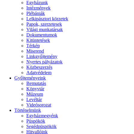
Egyházunk
Intézmények
Plébániák
Lelkipásztori körzetek
Papok, szerzetesek
Világi munkatársak
Dokumentumok
Kitüntetések
Térkép
Miserend
Linkgyűjtemény
Nyertes pályázatok
Közbeszerzés
Adatvédelem
Gyűjteményeink
Bemutatás
Könyvtár
Múzeum
Levéltár
Videósorozat
Történelmünk
Egyházmegyénk
Püspökök
Segédpüspökök
Hitvallóink