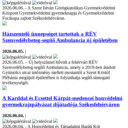
2026.06.06. - A Szent István Görögkatolikus Gyermekvédelmi
Központ Gyermekvédelmi gyermeknapja és Gyermekvédelmi
Focikupa zajlott Székesfehérváron.
Házszentelő ünnepséget tartottak a RÉV
Szenvedélybeteg-segítő Ambulancia új épületében
2026.06.05.
|
2026.06.05. – Új helyszínnel bővült a fehérvári RÉV
Szenvedélybeteg-segítő Ambulancia, amely a 2019-ben átadott
Gyümölcs utcai intézmény mellett mostantól a Szent Kristóf
Plébánia megújult épületében is folytathatja segítő-támogató
tevékenységét.
A Karddal és Ecsettel Kárpát-medencei honvédelmi
gyermekrajzpályázat díjátadója Székesfehérváron
2026.06.04.
|
2026.06.04. - A Honvédelmi és Társadalmi Baráti Kör