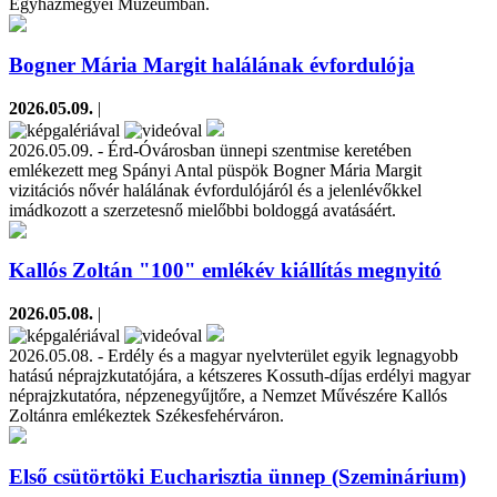
Egyházmegyei Múzeumban.
Bogner Mária Margit halálának évfordulója
2026.05.09.
|
2026.05.09. - Érd-Óvárosban ünnepi szentmise keretében
emlékezett meg Spányi Antal püspök Bogner Mária Margit
vizitációs nővér halálának évfordulójáról és a jelenlévőkkel
imádkozott a szerzetesnő mielőbbi boldoggá avatásáért.
Kallós Zoltán "100" emlékév kiállítás megnyitó
2026.05.08.
|
2026.05.08. - Erdély és a magyar nyelvterület egyik legnagyobb
hatású néprajzkutatójára, a kétszeres Kossuth-díjas erdélyi magyar
néprajzkutatóra, népzenegyűjtőre, a Nemzet Művészére Kallós
Zoltánra emlékeztek Székesfehérváron.
Első csütörtöki Eucharisztia ünnep (Szeminárium)