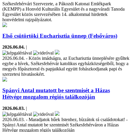
Székesfehérvári Szervezete, a Pákozdi Katonai Emlékpark
(KEMPP) a Honvéd Kulturális Egyesület és a nagyváradi Tanoda
Egyesület közös szervezésében 14. alkalommal hirdettek
honvédelmi rajzpályázatot.
Első csütörtöki Eucharisztia ünnep (Felsőváros)
2026.06.04.
|
2026.06.04. - Közös imádságra, az Eucharisztia ünneplésére gyűltek
egybe a hívek, Székesfehérvár katolikus egyházközségeiből, hogy a
megyés főpásztorral és papjaikkal együtt fohászkodjanak papi és
szerzetesi hivatásokért.
Spányi Antal mutatott be szentmisét a Házas
Hétvége mozgalom régiós találkozóján
2026.06.03.
|
2026.06.03. - Maradjatok hűek Istenhez, bízzátok rá családotokat! -
Spányi Antal mutatott be szentmisét Székesfehérváron a Házas
Hétvége mozgalom régiós találkozóján