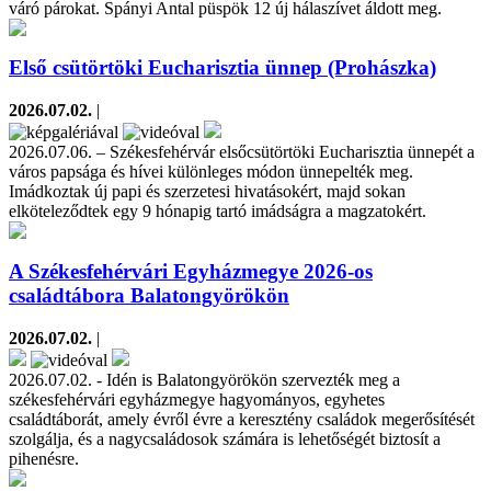
váró párokat. Spányi Antal püspök 12 új hálaszívet áldott meg.
Első csütörtöki Eucharisztia ünnep (Prohászka)
2026.07.02.
|
2026.07.06. – Székesfehérvár elsőcsütörtöki Eucharisztia ünnepét a
város papsága és hívei különleges módon ünnepelték meg.
Imádkoztak új papi és szerzetesi hivatásokért, majd sokan
elköteleződtek egy 9 hónapig tartó imádságra a magzatokért.
A Székesfehérvári Egyházmegye 2026-os
családtábora Balatongyörökön
2026.07.02.
|
2026.07.02. - Idén is Balatongyörökön szervezték meg a
székesfehérvári egyházmegye hagyományos, egyhetes
családtáborát, amely évről évre a keresztény családok megerősítését
szolgálja, és a nagycsaládosok számára is lehetőségét biztosít a
pihenésre.