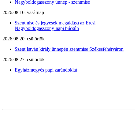
Nagyboldogasszony ünnep - szentmise
2026.08.16. vasárnap
Szentmise és jegyesek megáldása az Ercsi
Nagyboldogasszony-napi búcsún
2026.08.20. csütörtök
Szent István király ünnepén szentmise Székesfehérváron
2026.08.27. csütörtök
Egyházmegyés papi zarándoklat