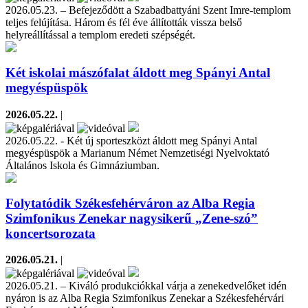
2026.05.23. – Befejeződött a Szabadbattyáni Szent Imre-templom
teljes felújítása. Három és fél éve állították vissza belső
helyreállítással a templom eredeti szépségét.
Két iskolai mászófalat áldott meg Spányi Antal
megyéspüspök
2026.05.22.
|
2026.05.22. - Két új sporteszközt áldott meg Spányi Antal
megyéspüspök a Marianum Német Nemzetiségi Nyelvoktató
Általános Iskola és Gimnáziumban.
Folytatódik Székesfehérváron az Alba Regia
Szimfonikus Zenekar nagysikerű „Zene-szó”
koncertsorozata
2026.05.21.
|
2026.05.21. – Kiváló produkciókkal várja a zenekedvelőket idén
nyáron is az Alba Regia Szimfonikus Zenekar a Székesfehérvári