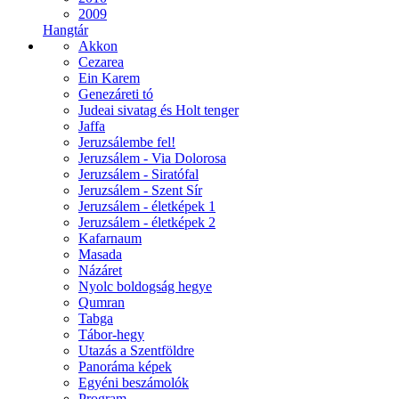
2009
Hangtár
Akkon
Cezarea
Ein Karem
Genezáreti tó
Judeai sivatag és Holt tenger
Jaffa
Jeruzsálembe fel!
Jeruzsálem - Via Dolorosa
Jeruzsálem - Siratófal
Jeruzsálem - Szent Sír
Jeruzsálem - életképek 1
Jeruzsálem - életképek 2
Kafarnaum
Masada
Názáret
Nyolc boldogság hegye
Qumran
Tabga
Tábor-hegy
Utazás a Szentföldre
Panoráma képek
Egyéni beszámolók
Program