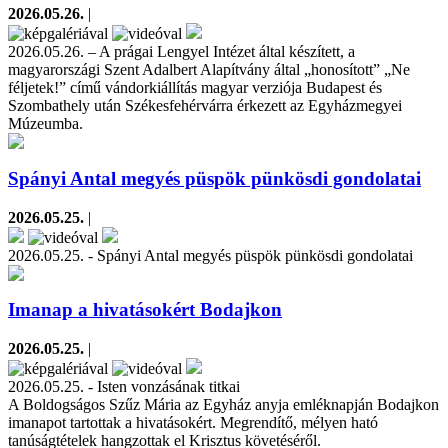
2026.05.26.
|
2026.05.26. – A prágai Lengyel Intézet által készített, a
magyarországi Szent Adalbert Alapítvány által „honosított” „Ne
féljetek!” című vándorkiállítás magyar verziója Budapest és
Szombathely után Székesfehérvárra érkezett az Egyházmegyei
Múzeumba.
Spányi Antal megyés püspök pünkösdi gondolatai
2026.05.25.
|
2026.05.25. - Spányi Antal megyés püspök pünkösdi gondolatai
Imanap a hivatásokért Bodajkon
2026.05.25.
|
2026.05.25. - Isten vonzásának titkai
A Boldogságos Szűz Mária az Egyház anyja emléknapján Bodajkon
imanapot tartottak a hivatásokért. Megrendítő, mélyen ható
tanúságtételek hangzottak el Krisztus követéséről.