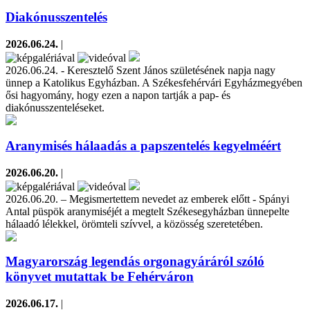
Diakónusszentelés
2026.06.24.
|
2026.06.24. - Keresztelő Szent János születésének napja nagy
ünnep a Katolikus Egyházban. A Székesfehérvári Egyházmegyében
ősi hagyomány, hogy ezen a napon tartják a pap- és
diakónusszenteléseket.
Aranymisés hálaadás a papszentelés kegyelméért
2026.06.20.
|
2026.06.20. – Megismertettem nevedet az emberek előtt - Spányi
Antal püspök aranymiséjét a megtelt Székesegyházban ünnepelte
hálaadó lélekkel, örömteli szívvel, a közösség szeretetében.
Magyarország legendás orgonagyáráról szóló
könyvet mutattak be Fehérváron
2026.06.17.
|