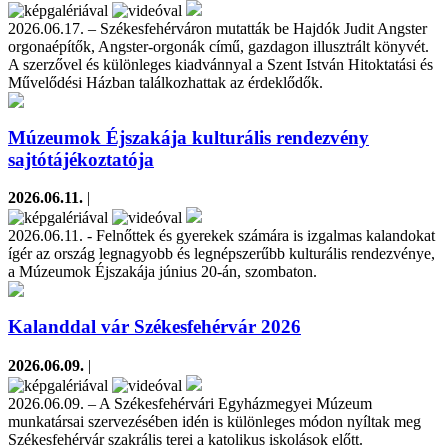
2026.06.17. – Székesfehérváron mutatták be Hajdók Judit Angster
orgonaépítők, Angster-orgonák című, gazdagon illusztrált könyvét.
A szerzővel és különleges kiadvánnyal a Szent István Hitoktatási és
Művelődési Házban találkozhattak az érdeklődők.
Múzeumok Éjszakája kulturális rendezvény
sajtótájékoztatója
2026.06.11.
|
2026.06.11. - Felnőttek és gyerekek számára is izgalmas kalandokat
ígér az ország legnagyobb és legnépszerűbb kulturális rendezvénye,
a Múzeumok Éjszakája június 20-án, szombaton.
Kalanddal vár Székesfehérvár 2026
2026.06.09.
|
2026.06.09. – A Székesfehérvári Egyházmegyei Múzeum
munkatársai szervezésében idén is különleges módon nyíltak meg
Székesfehérvár szakrális terei a katolikus iskolások előtt.