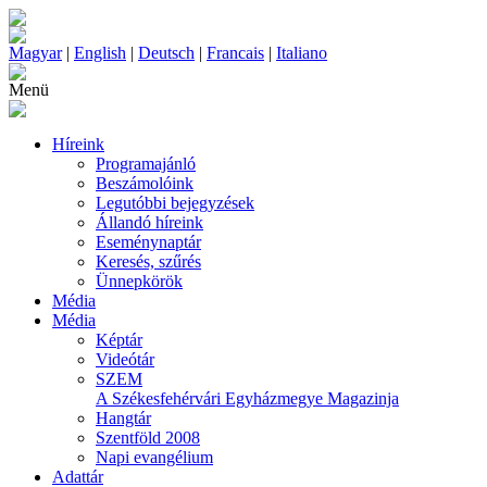
Magyar
|
English
|
Deutsch
|
Francais
|
Italiano
Menü
Híreink
Programajánló
Beszámolóink
Legutóbbi bejegyzések
Állandó híreink
Eseménynaptár
Keresés, szűrés
Ünnepkörök
Média
Média
Képtár
Videótár
SZEM
A Székesfehérvári Egyházmegye Magazinja
Hangtár
Szentföld 2008
Napi evangélium
Adattár