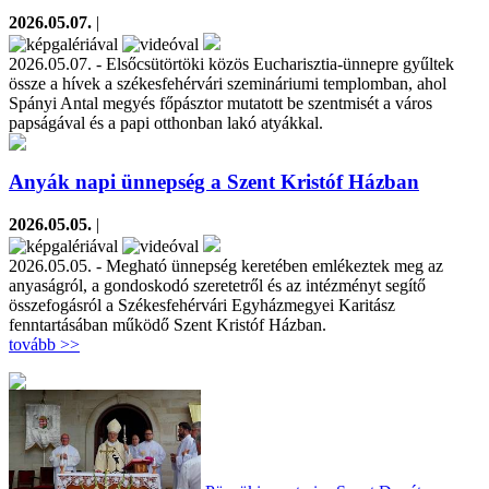
2026.05.07.
|
2026.05.07. - Elsőcsütörtöki közös Eucharisztia-ünnepre gyűltek
össze a hívek a székesfehérvári szemináriumi templomban, ahol
Spányi Antal megyés főpásztor mutatott be szentmisét a város
papságával és a papi otthonban lakó atyákkal.
Anyák napi ünnepség a Szent Kristóf Házban
2026.05.05.
|
2026.05.05. - Megható ünnepség keretében emlékeztek meg az
anyaságról, a gondoskodó szeretetről és az intézményt segítő
összefogásról a Székesfehérvári Egyházmegyei Karitász
fenntartásában működő Szent Kristóf Házban.
tovább >>