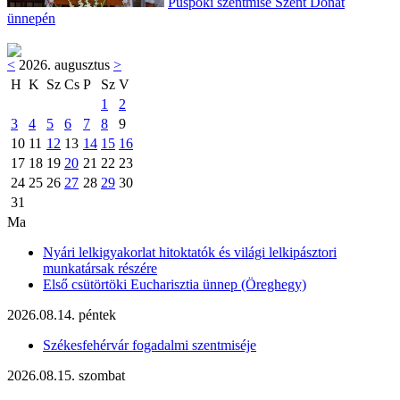
Püspöki szentmise Szent Donát
ünnepén
<
2026. augusztus
>
H
K
Sz
Cs
P
Sz
V
1
2
3
4
5
6
7
8
9
10
11
12
13
14
15
16
17
18
19
20
21
22
23
24
25
26
27
28
29
30
31
Ma
Nyári lelkigyakorlat hitoktatók és világi lelkipásztori
munkatársak részére
Első csütörtöki Eucharisztia ünnep (Öreghegy)
2026.08.14. péntek
Székesfehérvár fogadalmi szentmiséje
2026.08.15. szombat