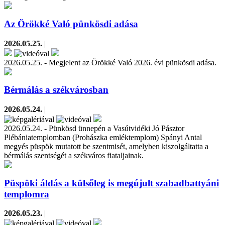
Az Örökké Való pünkösdi adása
2026.05.25.
|
2026.05.25. - Megjelent az Örökké Való 2026. évi pünkösdi adása.
Bérmálás a székvárosban
2026.05.24.
|
2026.05.24. - Pünkösd ünnepén a Vasútvidéki Jó Pásztor
Plébániatemplomban (Prohászka emléktemplom) Spányi Antal
megyés püspök mutatott be szentmisét, amelyben kiszolgáltatta a
bérmálás szentségét a székváros fiataljainak.
Püspöki áldás a külsőleg is megújult szabadbattyáni
templomra
2026.05.23.
|