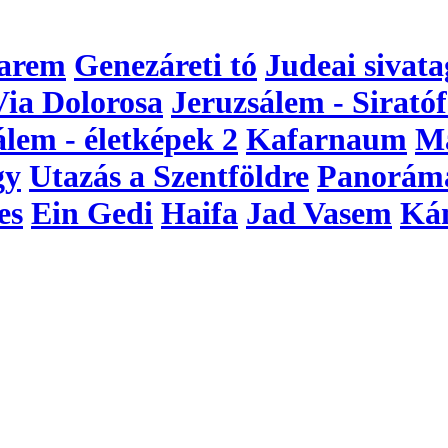
arem
Genezáreti tó
Judeai sivata
Via Dolorosa
Jeruzsálem - Siratóf
álem - életképek 2
Kafarnaum
M
gy
Utazás a Szentföldre
Panorám
es
Ein Gedi
Haifa
Jad Vasem
Ká