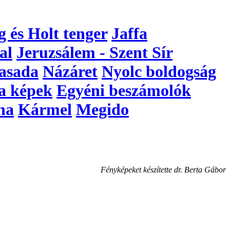
g és Holt tenger
Jaffa
al
Jeruzsálem - Szent Sír
asada
Názáret
Nyolc boldogság
a képek
Egyéni beszámolók
na
Kármel
Megido
Fényképeket készítette dr. Berta Gábor