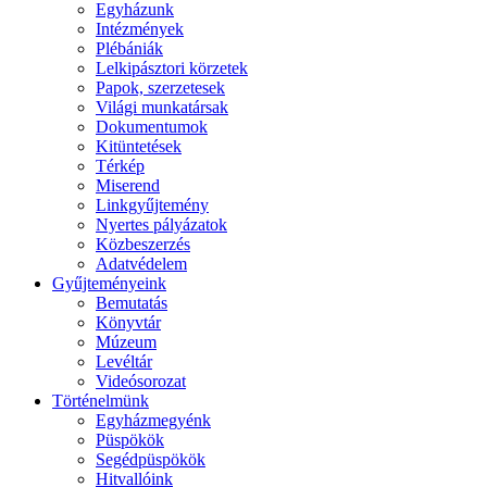
Egyházunk
Intézmények
Plébániák
Lelkipásztori körzetek
Papok, szerzetesek
Világi munkatársak
Dokumentumok
Kitüntetések
Térkép
Miserend
Linkgyűjtemény
Nyertes pályázatok
Közbeszerzés
Adatvédelem
Gyűjteményeink
Bemutatás
Könyvtár
Múzeum
Levéltár
Videósorozat
Történelmünk
Egyházmegyénk
Püspökök
Segédpüspökök
Hitvallóink