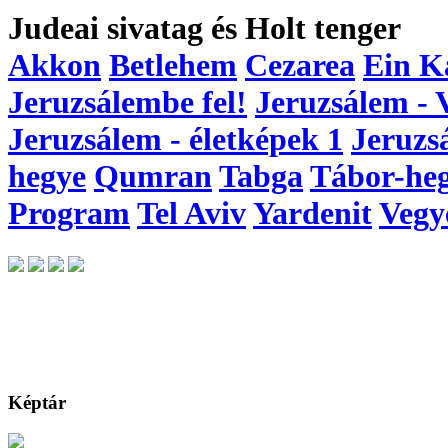
Judeai sivatag és Holt tenger
Akkon
Betlehem
Cezarea
Ein K
Jeruzsálembe fel!
Jeruzsálem - 
Jeruzsálem - életképek 1
Jeruzs
hegye
Qumran
Tabga
Tábor-he
Program
Tel Aviv
Yardenit
Vegy
Képtár