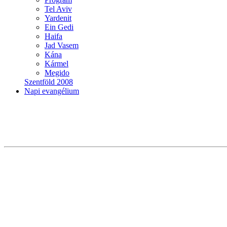
Tel Aviv
Yardenit
Ein Gedi
Haifa
Jad Vasem
Kána
Kármel
Megido
Szentföld 2008
Napi evangélium