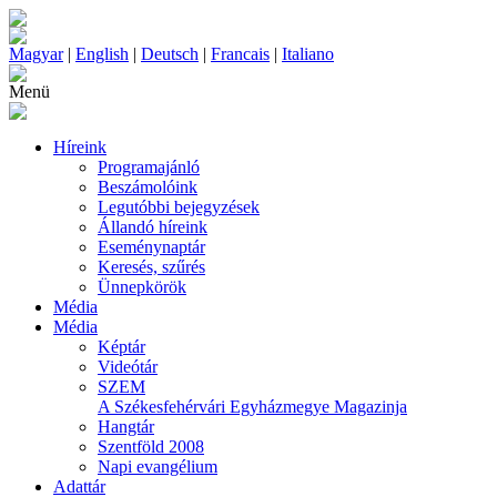
Magyar
|
English
|
Deutsch
|
Francais
|
Italiano
Menü
Híreink
Programajánló
Beszámolóink
Legutóbbi bejegyzések
Állandó híreink
Eseménynaptár
Keresés, szűrés
Ünnepkörök
Média
Média
Képtár
Videótár
SZEM
A Székesfehérvári Egyházmegye Magazinja
Hangtár
Szentföld 2008
Napi evangélium
Adattár