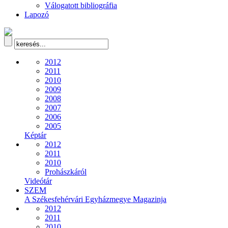
Válogatott bibliográfia
Lapozó
2012
2011
2010
2009
2008
2007
2006
2005
Képtár
2012
2011
2010
Prohászkáról
Videótár
SZEM
A Székesfehérvári Egyházmegye Magazinja
2012
2011
2010