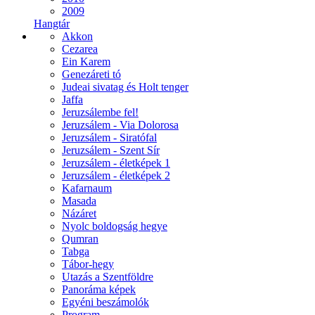
2009
Hangtár
Akkon
Cezarea
Ein Karem
Genezáreti tó
Judeai sivatag és Holt tenger
Jaffa
Jeruzsálembe fel!
Jeruzsálem - Via Dolorosa
Jeruzsálem - Siratófal
Jeruzsálem - Szent Sír
Jeruzsálem - életképek 1
Jeruzsálem - életképek 2
Kafarnaum
Masada
Názáret
Nyolc boldogság hegye
Qumran
Tabga
Tábor-hegy
Utazás a Szentföldre
Panoráma képek
Egyéni beszámolók
Program