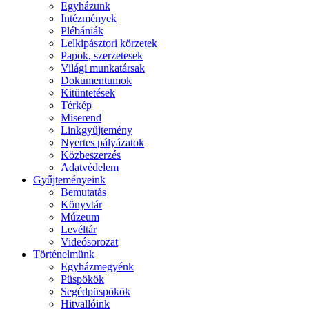
Egyházunk
Intézmények
Plébániák
Lelkipásztori körzetek
Papok, szerzetesek
Világi munkatársak
Dokumentumok
Kitüntetések
Térkép
Miserend
Linkgyűjtemény
Nyertes pályázatok
Közbeszerzés
Adatvédelem
Gyűjteményeink
Bemutatás
Könyvtár
Múzeum
Levéltár
Videósorozat
Történelmünk
Egyházmegyénk
Püspökök
Segédpüspökök
Hitvallóink