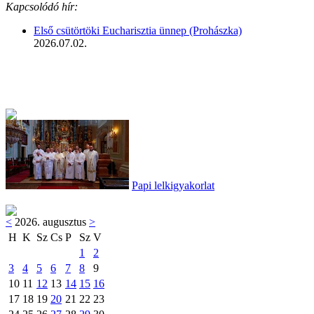
Kapcsolódó hír:
Első csütörtöki Eucharisztia ünnep (Prohászka)
2026.07.02.
Papi lelkigyakorlat
<
2026. augusztus
>
H
K
Sz
Cs
P
Sz
V
1
2
3
4
5
6
7
8
9
10
11
12
13
14
15
16
17
18
19
20
21
22
23