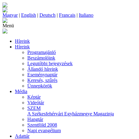
Magyar
|
English
|
Deutsch
|
Francais
|
Italiano
Menü
Híreink
Híreink
Programajánló
Beszámolóink
Legutóbbi bejegyzések
Állandó híreink
Eseménynaptár
Keresés, szűrés
Ünnepkörök
Média
Képtár
Videótár
SZEM
A Székesfehérvári Egyházmegye Magazinja
Hangtár
Szentföld 2008
Napi evangélium
Adattár