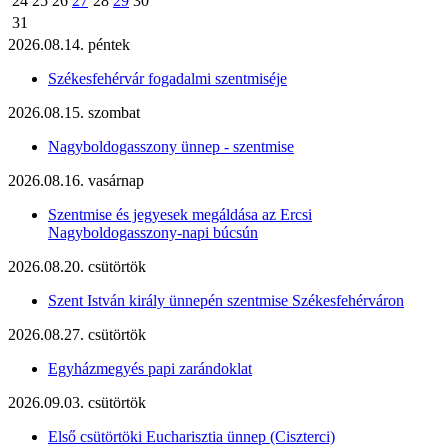
24
25
26
27
28
29
30
31
2026.08.14. péntek
Székesfehérvár fogadalmi szentmiséje
2026.08.15. szombat
Nagyboldogasszony ünnep - szentmise
2026.08.16. vasárnap
Szentmise és jegyesek megáldása az Ercsi
Nagyboldogasszony-napi búcsún
2026.08.20. csütörtök
Szent István király ünnepén szentmise Székesfehérváron
2026.08.27. csütörtök
Egyházmegyés papi zarándoklat
2026.09.03. csütörtök
Első csütörtöki Eucharisztia ünnep (Ciszterci)