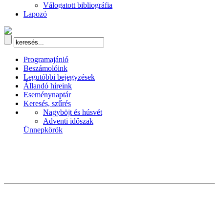
Válogatott bibliográfia
Lapozó
Programajánló
Beszámolóink
Legutóbbi bejegyzések
Állandó híreink
Eseménynaptár
Keresés, szűrés
Nagyböjt és húsvét
Adventi időszak
Ünnepkörök