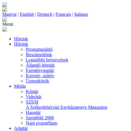
Magyar
|
English
|
Deutsch
|
Francais
|
Italiano
Menü
Híreink
Híreink
Programajánló
Beszámolóink
Legutóbbi bejegyzések
Állandó híreink
Eseménynaptár
Keresés, szűrés
Ünnepkörök
Média
Képtár
Videótár
SZEM
A Székesfehérvári Egyházmegye Magazinja
Hangtár
Szentföld 2008
Napi evangélium
Adattár