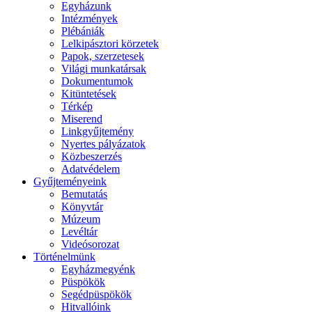
Egyházunk
Intézmények
Plébániák
Lelkipásztori körzetek
Papok, szerzetesek
Világi munkatársak
Dokumentumok
Kitüntetések
Térkép
Miserend
Linkgyűjtemény
Nyertes pályázatok
Közbeszerzés
Adatvédelem
Gyűjteményeink
Bemutatás
Könyvtár
Múzeum
Levéltár
Videósorozat
Történelmünk
Egyházmegyénk
Püspökök
Segédpüspökök
Hitvallóink