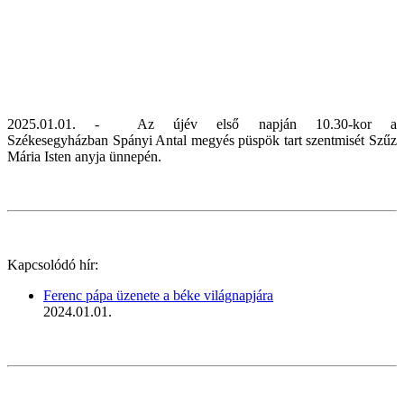
2025.01.01. - A
z újév első napján
10.30-kor a
Székesegyházban Spányi Antal megyés püspök tart szentmisét Szűz
Mária Isten anyja ünnepén.
Kapcsolódó hír:
Ferenc pápa üzenete a béke világnapjára
2024.01.01.