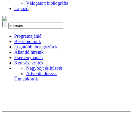
Válogatott bibliográfia
Lapozó
Programajánló
Beszámolóink
Legutóbbi bejegyzések
Állandó híreink
Eseménynaptár
Keresés, szűrés
Nagyböjt és húsvét
Adventi időszak
Ünnepkörök