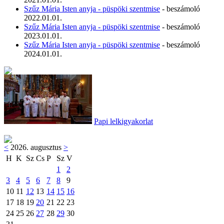
Szűz Mária Isten anyja - püspöki szentmise
- beszámoló
2022.01.01.
Szűz Mária Isten anyja - püspöki szentmise
- beszámoló
2023.01.01.
Szűz Mária Isten anyja - püspöki szentmise
- beszámoló
2024.01.01.
Papi lelkigyakorlat
<
2026. augusztus
>
H
K
Sz
Cs
P
Sz
V
1
2
3
4
5
6
7
8
9
10
11
12
13
14
15
16
17
18
19
20
21
22
23
24
25
26
27
28
29
30