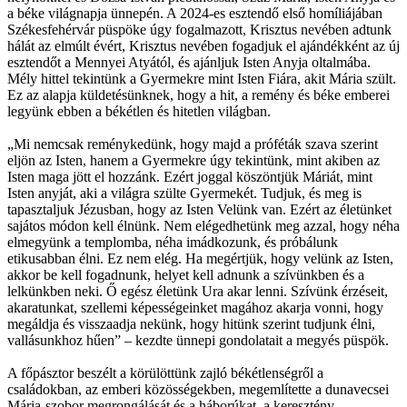
a béke világnapja ünnepén. A 2024-es esztendő első homíliájában
Székesfehérvár püspöke úgy fogalmazott, Krisztus nevében adtunk
hálát az elmúlt évért, Krisztus nevében fogadjuk el ajándékként az új
esztendőt a Mennyei Atyától, és ajánljuk Isten Anyja oltalmába.
Mély hittel tekintünk a Gyermekre mint Isten Fiára, akit Mária szült.
Ez az alapja küldetésünknek, hogy a hit, a remény és béke emberei
legyünk ebben a békétlen és hitetlen világban.
„Mi nemcsak reménykedünk, hogy majd a próféták szava szerint
eljön az Isten, hanem a Gyermekre úgy tekintünk, mint akiben az
Isten maga jött el hozzánk. Ezért joggal köszöntjük Máriát, mint
Isten anyját, aki a világra szülte Gyermekét. Tudjuk, és meg is
tapasztaljuk Jézusban, hogy az Isten Velünk van. Ezért az életünket
sajátos módon kell élnünk. Nem elégedhetünk meg azzal, hogy néha
elmegyünk a templomba, néha imádkozunk, és próbálunk
etikusabban élni. Ez nem elég. Ha megértjük, hogy velünk az Isten,
akkor be kell fogadnunk, helyet kell adnunk a szívünkben és a
lelkünkben neki. Ő egész életünk Ura akar lenni. Szívünk érzéseit,
akaratunkat, szellemi képességeinket magához akarja vonni, hogy
megáldja és visszaadja nekünk, hogy hitünk szerint tudjunk élni,
vallásunkhoz hűen” – kezdte ünnepi gondolatait a megyés püspök.
A főpásztor beszélt a körülöttünk zajló békétlenségről a
családokban, az emberi közösségekben, megemlítette a dunavecsei
Mária-szobor megrongálását és a háborúkat, a keresztény