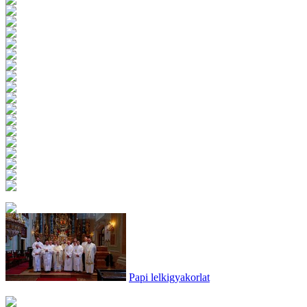
Papi lelkigyakorlat