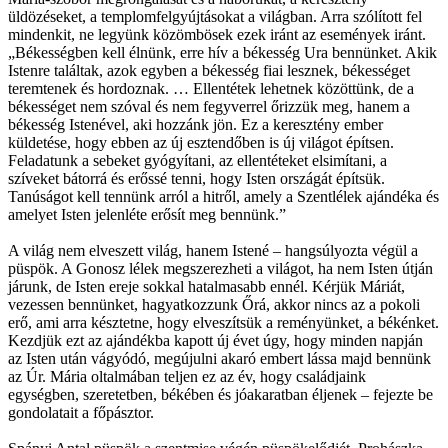
üldözéseket, a templomfelgyújtásokat a világban. Arra szólított fel
mindenkit, ne legyünk közömbösek ezek iránt az események iránt.
„Békességben kell élnünk, erre hív a békesség Ura bennünket. Akik
Istenre találtak, azok egyben a békesség fiai lesznek, békességet
teremtenek és hordoznak. … Ellentétek lehetnek közöttünk, de a
békességet nem szóval és nem fegyverrel őrizzük meg, hanem a
békesség Istenével, aki hozzánk jön. Ez a keresztény ember
küldetése, hogy ebben az új esztendőben is új világot építsen.
Feladatunk a sebeket gyógyítani, az ellentéteket elsimítani, a
szíveket bátorrá és erőssé tenni, hogy Isten országát építsük.
Tanúságot kell tennünk arról a hitről, amely a Szentlélek ajándéka és
amelyet Isten jelenléte erősít meg bennünk.”
A világ nem elveszett világ, hanem Istené – hangsúlyozta végül a
püspök. A Gonosz lélek megszerezheti a világot, ha nem Isten útján
járunk, de Isten ereje sokkal hatalmasabb ennél. Kérjük Máriát,
vezessen bennünket, hagyatkozzunk Őrá, akkor nincs az a pokoli
erő, ami arra késztetne, hogy elveszítsük a reményünket, a békénket.
Kezdjük ezt az ajándékba kapott új évet úgy, hogy minden napján
az Isten után vágyódó, megújulni akaró embert lássa majd bennünk
az Úr. Mária oltalmában teljen ez az év, hogy családjaink
egységben, szeretetben, békében és jóakaratban éljenek – fejezte be
gondolatait a főpásztor.