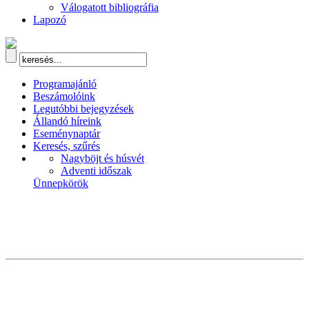
Válogatott bibliográfia
Lapozó
Programajánló
Beszámolóink
Legutóbbi bejegyzések
Állandó híreink
Eseménynaptár
Keresés, szűrés
Nagyböjt és húsvét
Adventi időszak
Ünnepkörök