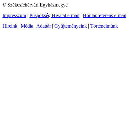
© Székesfehérvári Egyházmegye
Impresszum
|
Püspökség Hivatal e-mail
|
Honlapreferens e-mail
Híreink
|
Média
|
Adattár
|
Gyűjteményeink
|
Történelmünk