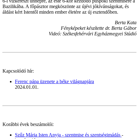
6-i vízkereszt ünnepre, az este 6-kor kezdődő püspöki szentmisére a
Bazilikába. A főpásztor megköszönte az újévi jókívánságokat, és
áldást kért Istentől minden ember életére az új esztendőben.
Berta Kata
Fényképeket készítette dr. Berta Gábor
Videó: Székesfehérvári Egyházmegyei Stúdió
Kapcsolódó hír:
Ferenc pápa üzenete a béke világnapjára
2024.01.01.
Korábbi évek beszámolói:
Szűz Mária Isten Anyja - szentmise és szentségimádás
-