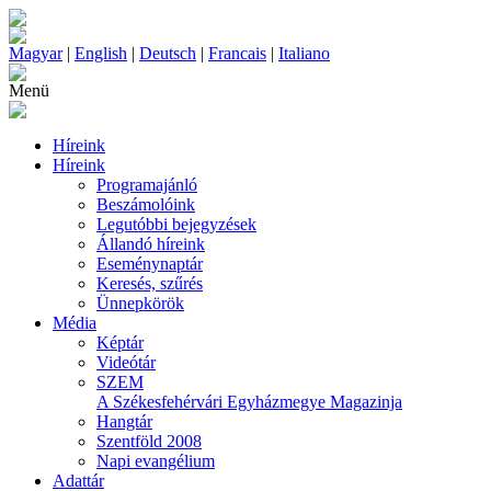
Magyar
|
English
|
Deutsch
|
Francais
|
Italiano
Menü
Híreink
Híreink
Programajánló
Beszámolóink
Legutóbbi bejegyzések
Állandó híreink
Eseménynaptár
Keresés, szűrés
Ünnepkörök
Média
Képtár
Videótár
SZEM
A Székesfehérvári Egyházmegye Magazinja
Hangtár
Szentföld 2008
Napi evangélium
Adattár