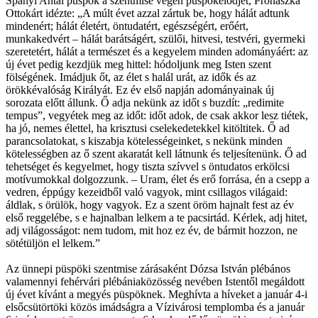
Spányi Antal püspök a szentmise végén püspökelődjét, Prohászka
Ottokárt idézte: „A múlt évet azzal zártuk be, hogy hálát adtunk
mindenért; hálát életért, öntudatért, egészségért, erőért,
munkakedvért – hálát barátságért, szülői, hitvesi, testvéri, gyermeki
szeretetért, hálát a természet és a kegyelem minden adományáért: az
új évet pedig kezdjük meg hittel: hódoljunk meg Isten szent
fölségének. Imádjuk őt, az élet s halál urát, az idők és az
örökkévalóság Királyát. Ez év első napján adományainak új
sorozata előtt állunk. Ő adja nekünk az időt s buzdít: „redimite
tempus”, vegyétek meg az időt: időt adok, de csak akkor lesz tiétek,
ha jó, nemes élettel, ha krisztusi cselekedetekkel kitöltitek. Ő ad
parancsolatokat, s kiszabja kötelességeinket, s nekünk minden
kötelességben az ő szent akaratát kell látnunk és teljesítenünk. Ő ad
tehetséget és kegyelmet, hogy tiszta szívvel s öntudatos erkölcsi
motívumokkal dolgozzunk. – Uram, élet és erő forrása, én a csepp a
vedren, éppúgy kezeidből való vagyok, mint csillagos világaid:
áldlak, s örülök, hogy vagyok. Ez a szent öröm hajnalt fest az év
első reggelébe, s e hajnalban lelkem a te pacsirtád. Kérlek, adj hitet,
adj világosságot: nem tudom, mit hoz ez év, de bármit hozzon, ne
sötétüljön el lelkem.”
Az ünnepi püspöki szentmise zárásaként Dózsa István plébános
valamennyi fehérvári plébániaközösség nevében Istentől megáldott
új évet kívánt a megyés püspöknek. Meghívta a híveket a január 4-i
elsőcsütörtöki közös imádságra a Vízivárosi templomba és a január