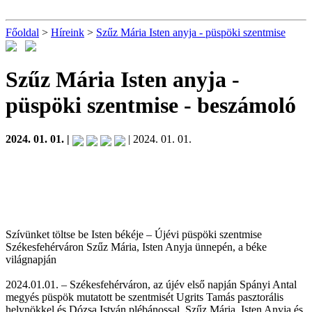
Főoldal
>
Híreink
>
Szűz Mária Isten anyja - püspöki szentmise
Szűz Mária Isten anyja -
püspöki szentmise
- beszámoló
2024. 01. 01. |
| 2024. 01. 01.
Szívünket töltse be Isten békéje – Újévi püspöki szentmise
Székesfehérváron Szűz Mária, Isten Anyja ünnepén, a béke
világnapján
2024.01.01. – Székesfehérváron, az újév első napján Spányi Antal
megyés püspök mutatott be szentmisét Ugrits Tamás pasztorális
helynökkel és Dózsa István plébánossal, Szűz Mária, Isten Anyja és