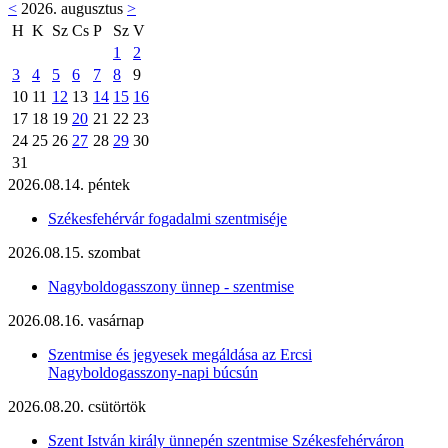
<
2026. augusztus
>
H
K
Sz
Cs
P
Sz
V
1
2
3
4
5
6
7
8
9
10
11
12
13
14
15
16
17
18
19
20
21
22
23
24
25
26
27
28
29
30
31
2026.08.14. péntek
Székesfehérvár fogadalmi szentmiséje
2026.08.15. szombat
Nagyboldogasszony ünnep - szentmise
2026.08.16. vasárnap
Szentmise és jegyesek megáldása az Ercsi
Nagyboldogasszony-napi búcsún
2026.08.20. csütörtök
Szent István király ünnepén szentmise Székesfehérváron