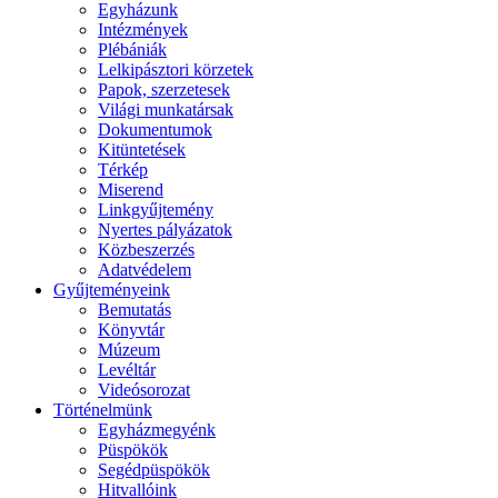
Egyházunk
Intézmények
Plébániák
Lelkipásztori körzetek
Papok, szerzetesek
Világi munkatársak
Dokumentumok
Kitüntetések
Térkép
Miserend
Linkgyűjtemény
Nyertes pályázatok
Közbeszerzés
Adatvédelem
Gyűjteményeink
Bemutatás
Könyvtár
Múzeum
Levéltár
Videósorozat
Történelmünk
Egyházmegyénk
Püspökök
Segédpüspökök
Hitvallóink