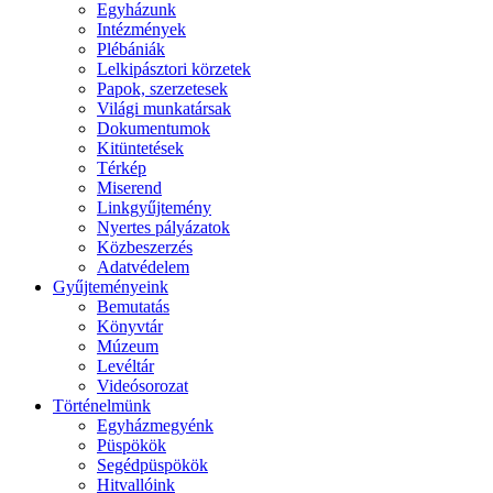
Egyházunk
Intézmények
Plébániák
Lelkipásztori körzetek
Papok, szerzetesek
Világi munkatársak
Dokumentumok
Kitüntetések
Térkép
Miserend
Linkgyűjtemény
Nyertes pályázatok
Közbeszerzés
Adatvédelem
Gyűjteményeink
Bemutatás
Könyvtár
Múzeum
Levéltár
Videósorozat
Történelmünk
Egyházmegyénk
Püspökök
Segédpüspökök
Hitvallóink