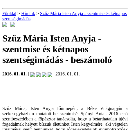
Főoldal
>
Híreink
>
Szűz Mária Isten Anyja - szentmise és kétnapos
szentségimádás
Szűz Mária Isten Anyja -
szentmise és kétnapos
szentségimádás
- beszámoló
2016. 01. 01. |
| 2016. 01. 01.
Szűz Mária, Isten Anyja főünnepén, a Béke Világnapján a
székesegyházban mutatott be szentmisét Spányi Antal. 2016 első
szentbeszédében a főpásztor tanácsolta, hogy a betarthatatlan újévi
fogadalmak helyett bízzuk életünket Isten kegyelmére, aki végtelen
irgalmával segít bennünket, hogy jócselekedeteink gyümölcsözőek