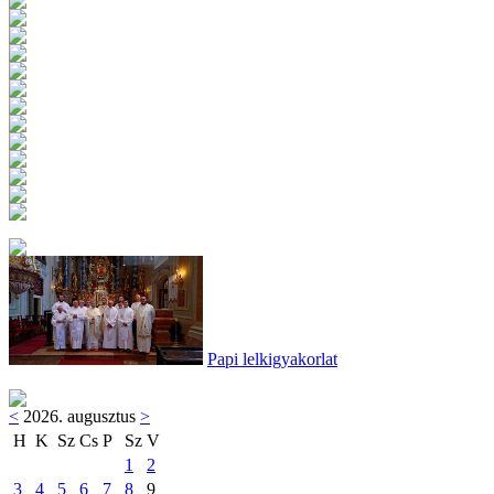
Papi lelkigyakorlat
<
2026. augusztus
>
H
K
Sz
Cs
P
Sz
V
1
2
3
4
5
6
7
8
9