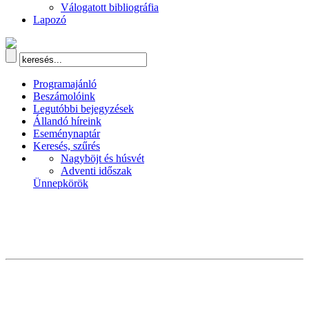
Válogatott bibliográfia
Lapozó
Programajánló
Beszámolóink
Legutóbbi bejegyzések
Állandó híreink
Eseménynaptár
Keresés, szűrés
Nagyböjt és húsvét
Adventi időszak
Ünnepkörök