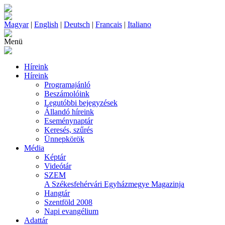
Magyar
|
English
|
Deutsch
|
Francais
|
Italiano
Menü
Híreink
Híreink
Programajánló
Beszámolóink
Legutóbbi bejegyzések
Állandó híreink
Eseménynaptár
Keresés, szűrés
Ünnepkörök
Média
Képtár
Videótár
SZEM
A Székesfehérvári Egyházmegye Magazinja
Hangtár
Szentföld 2008
Napi evangélium
Adattár