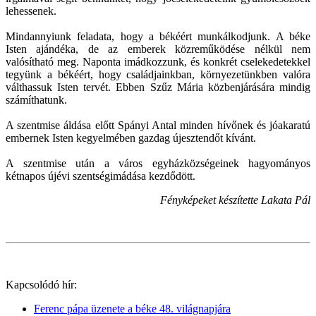
lehessenek.
Mindannyiunk feladata, hogy a békéért munkálkodjunk. A béke
Isten ajándéka, de az emberek közreműködése nélkül nem
valósítható meg. Naponta imádkozzunk, és konkrét cselekedetekkel
tegyünk a békéért, hogy családjainkban, környezetünkben valóra
válthassuk Isten tervét. Ebben Szűz Mária közbenjárására mindig
számíthatunk.
A szentmise áldása előtt Spányi Antal minden hívőnek és jóakaratú
embernek Isten kegyelmében gazdag újesztendőt kívánt.
A szentmise után a város egyházközségeinek hagyományos
kétnapos újévi szentségimádása kezdődött.
Fényképeket készítette Lakata Pál
Kapcsolódó hír:
Ferenc pápa üzenete a béke 48. világnapjára