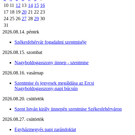
10
11
12
13
14
15
16
17
18
19
20
21
22
23
24
25
26
27
28
29
30
31
2026.08.14. péntek
Székesfehérvár fogadalmi szentmiséje
2026.08.15. szombat
Nagyboldogasszony ünnep - szentmise
2026.08.16. vasárnap
Szentmise és jegyesek megáldása az Ercsi
Nagyboldogasszony-napi búcsún
2026.08.20. csütörtök
Szent István király ünnepén szentmise Székesfehérváron
2026.08.27. csütörtök
Egyházmegyés papi zarándoklat