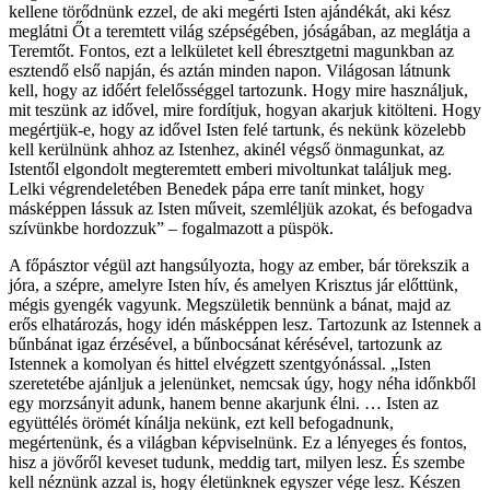
kellene törődnünk ezzel, de aki megérti Isten ajándékát, aki kész
meglátni Őt a teremtett világ szépségében, jóságában, az meglátja a
Teremtőt. Fontos, ezt a lelkületet kell ébresztgetni magunkban az
esztendő első napján, és aztán minden napon. Világosan látnunk
kell, hogy az időért felelősséggel tartozunk. Hogy mire használjuk,
mit teszünk az idővel, mire fordítjuk, hogyan akarjuk kitölteni. Hogy
megértjük-e, hogy az idővel Isten felé tartunk, és nekünk közelebb
kell kerülnünk ahhoz az Istenhez, akinél végső önmagunkat, az
Istentől elgondolt megteremtett emberi mivoltunkat találjuk meg.
Lelki végrendeletében Benedek pápa erre tanít minket, hogy
másképpen lássuk az Isten műveit, szemléljük azokat, és befogadva
szívünkbe hordozzuk” – fogalmazott a püspök.
A főpásztor végül azt hangsúlyozta, hogy az ember, bár törekszik a
jóra, a szépre, amelyre Isten hív, és amelyen Krisztus jár előttünk,
mégis gyengék vagyunk. Megszületik bennünk a bánat, majd az
erős elhatározás, hogy idén másképpen lesz. Tartozunk az Istennek a
bűnbánat igaz érzésével, a bűnbocsánat kérésével, tartozunk az
Istennek a komolyan és hittel elvégzett szentgyónással. „Isten
szeretetébe ajánljuk a jelenünket, nemcsak úgy, hogy néha időnkből
egy morzsányit adunk, hanem benne akarjunk élni. … Isten az
együttélés örömét kínálja nekünk, ezt kell befogadnunk,
megértenünk, és a világban képviselnünk. Ez a lényeges és fontos,
hisz a jövőről keveset tudunk, meddig tart, milyen lesz. És szembe
kell néznünk azzal is, hogy életünknek egyszer vége lesz. Készen