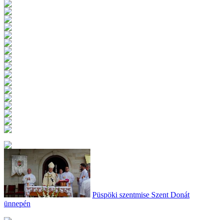
Püspöki szentmise Szent Donát
ünnepén