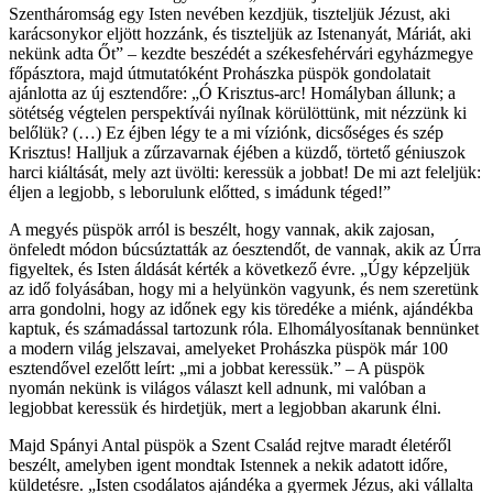
Szentháromság egy Isten nevében kezdjük, tiszteljük Jézust, aki
karácsonykor eljött hozzánk, és tiszteljük az Istenanyát, Máriát, aki
nekünk adta Őt” – kezdte beszédét a székesfehérvári egyházmegye
főpásztora, majd útmutatóként Prohászka püspök gondolatait
ajánlotta az új esztendőre: „Ó Krisztus-arc! Homályban állunk; a
sötétség végtelen perspektívái nyílnak körülöttünk, mit nézzünk ki
belőlük? (…) Ez éjben légy te a mi víziónk, dicsőséges és szép
Krisztus! Halljuk a zűrzavarnak éjében a küzdő, törtető géniuszok
harci kiáltását, mely azt üvölti: keressük a jobbat! De mi azt feleljük:
éljen a legjobb, s leborulunk előtted, s imádunk téged!”
A megyés püspök arról is beszélt, hogy vannak, akik zajosan,
önfeledt módon búcsúztatták az óesztendőt, de vannak, akik az Úrra
figyeltek, és Isten áldását kérték a következő évre. „Úgy képzeljük
az idő folyásában, hogy mi a helyünkön vagyunk, és nem szeretünk
arra gondolni, hogy az időnek egy kis töredéke a miénk, ajándékba
kaptuk, és számadással tartozunk róla. Elhomályosítanak bennünket
a modern világ jelszavai, amelyeket Prohászka püspök már 100
esztendővel ezelőtt leírt: „mi a jobbat keressük.” – A püspök
nyomán nekünk is világos választ kell adnunk, mi valóban a
legjobbat keressük és hirdetjük, mert a legjobban akarunk élni.
Majd Spányi Antal püspök a Szent Család rejtve maradt életéről
beszélt, amelyben igent mondtak Istennek a nekik adatott időre,
küldetésre. „Isten csodálatos ajándéka a gyermek Jézus, aki vállalta