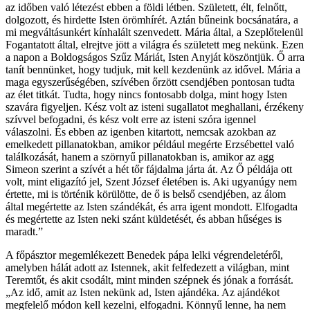
az időben való létezést ebben a földi létben. Született, élt, felnőtt,
dolgozott, és hirdette Isten örömhírét. Aztán bűneink bocsánatára, a
mi megváltásunkért kínhalált szenvedett. Mária által, a Szeplőtelenül
Fogantatott által, elrejtve jött a világra és született meg nekünk. Ezen
a napon a Boldogságos Szűz Máriát, Isten Anyját köszöntjük. Ő arra
tanít bennünket, hogy tudjuk, mit kell kezdenünk az idővel. Mária a
maga egyszerűségében, szívében őrzött csendjében pontosan tudta
az élet titkát. Tudta, hogy nincs fontosabb dolga, mint hogy Isten
szavára figyeljen. Kész volt az isteni sugallatot meghallani, érzékeny
szívvel befogadni, és kész volt erre az isteni szóra igennel
válaszolni. És ebben az igenben kitartott, nemcsak azokban az
emelkedett pillanatokban, amikor például megérte Erzsébettel való
találkozását, hanem a szörnyű pillanatokban is, amikor az agg
Simeon szerint a szívét a hét tőr fájdalma járta át. Az Ő példája ott
volt, mint eligazító jel, Szent József életében is. Aki ugyanúgy nem
értette, mi is történik körülötte, de ő is belső csendjében, az álom
által megértette az Isten szándékát, és arra igent mondott. Elfogadta
és megértette az Isten neki szánt küldetését, és abban hűséges is
maradt.”
A főpásztor megemlékezett Benedek pápa lelki végrendeletéről,
amelyben hálát adott az Istennek, akit felfedezett a világban, mint
Teremtőt, és akit csodált, mint minden szépnek és jónak a forrását.
„Az idő, amit az Isten nekünk ad, Isten ajándéka. Az ajándékot
megfelelő módon kell kezelni, elfogadni. Könnyű lenne, ha nem