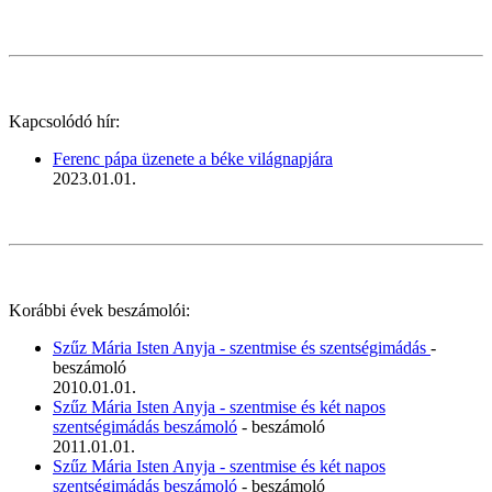
Kapcsolódó hír:
Ferenc pápa üzenete a béke világnapjára
2023.01.01.
Korábbi évek beszámolói:
Szűz Mária Isten Anyja - szentmise és szentségimádás
-
beszámoló
2010.01.01.
Szűz Mária Isten Anyja - szentmise és két napos
szentségimádás beszámoló
- beszámoló
2011.01.01.
Szűz Mária Isten Anyja - szentmise és két napos
szentségimádás beszámoló
- beszámoló