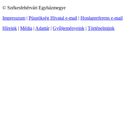
© Székesfehérvári Egyházmegye
Impresszum
|
Püspökség Hivatal e-mail
|
Honlapreferens e-mail
Híreink
|
Média
|
Adattár
|
Gyűjteményeink
|
Történelmünk