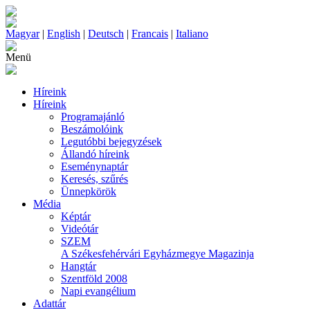
Magyar
|
English
|
Deutsch
|
Francais
|
Italiano
Menü
Híreink
Híreink
Programajánló
Beszámolóink
Legutóbbi bejegyzések
Állandó híreink
Eseménynaptár
Keresés, szűrés
Ünnepkörök
Média
Képtár
Videótár
SZEM
A Székesfehérvári Egyházmegye Magazinja
Hangtár
Szentföld 2008
Napi evangélium
Adattár