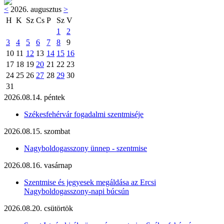
<
2026. augusztus
>
H
K
Sz
Cs
P
Sz
V
1
2
3
4
5
6
7
8
9
10
11
12
13
14
15
16
17
18
19
20
21
22
23
24
25
26
27
28
29
30
31
2026.08.14. péntek
Székesfehérvár fogadalmi szentmiséje
2026.08.15. szombat
Nagyboldogasszony ünnep - szentmise
2026.08.16. vasárnap
Szentmise és jegyesek megáldása az Ercsi
Nagyboldogasszony-napi búcsún
2026.08.20. csütörtök