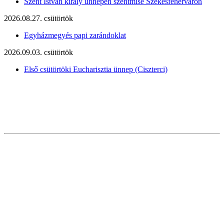
Szent István király ünnepén szentmise Székesfehérváron
2026.08.27. csütörtök
Egyházmegyés papi zarándoklat
2026.09.03. csütörtök
Első csütörtöki Eucharisztia ünnep (Ciszterci)