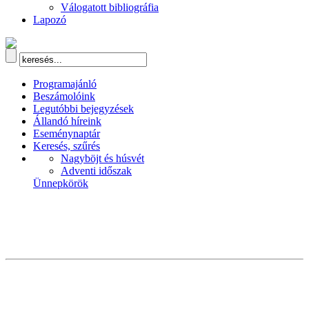
Válogatott bibliográfia
Lapozó
Programajánló
Beszámolóink
Legutóbbi bejegyzések
Állandó híreink
Eseménynaptár
Keresés, szűrés
Nagyböjt és húsvét
Adventi időszak
Ünnepkörök