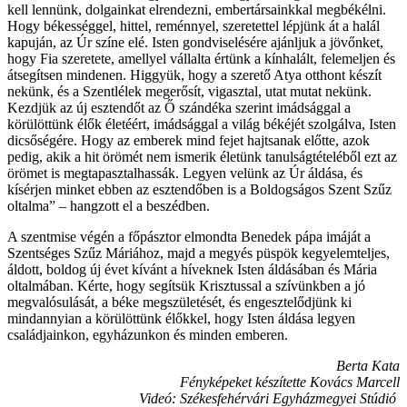
kell lennünk, dolgainkat elrendezni, embertársainkkal megbékélni.
Hogy békességgel, hittel, reménnyel, szeretettel lépjünk át a halál
kapuján, az Úr színe elé. Isten gondviselésére ajánljuk a jövőnket,
hogy Fia szeretete, amellyel vállalta értünk a kínhalált, felemeljen és
átsegítsen mindenen. Higgyük, hogy a szerető Atya otthont készít
nekünk, és a Szentlélek megerősít, vigasztal, utat mutat nekünk.
Kezdjük az új esztendőt az Ő szándéka szerint imádsággal a
körülöttünk élők életéért, imádsággal a világ békéjét szolgálva, Isten
dicsőségére. Hogy az emberek mind fejet hajtsanak előtte, azok
pedig, akik a hit örömét nem ismerik életünk tanulságtételéből ezt az
örömet is megtapasztalhassák. Legyen velünk az Úr áldása, és
kísérjen minket ebben az esztendőben is a Boldogságos Szent Szűz
oltalma” – hangzott el a beszédben.
A szentmise végén a főpásztor elmondta Benedek pápa imáját a
Szentséges Szűz Máriához, majd a megyés püspök kegyelemteljes,
áldott, boldog új évet kívánt a híveknek Isten áldásában és Mária
oltalmában. Kérte, hogy segítsük Krisztussal a szívünkben a jó
megvalósulását, a béke megszületését, és engesztelődjünk ki
mindannyian a körülöttünk élőkkel, hogy Isten áldása legyen
családjainkon, egyházunkon és minden emberen.
Berta Kata
Fényképeket készítette Kovács Marcell
Videó: Székesfehérvári Egyházmegyei Stúdió