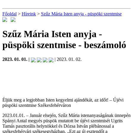
Főoldal
>
Híreink
>
Szűz Mária Isten anyja - püspöki szentmise
Szűz Mária Isten anyja -
püspöki szentmise
- beszámoló
2023. 01. 01. |
| 2023. 01. 02.
Éljük meg a legjobban Isten kegyelmi ajándékát, az időt! – Újévi
püspöki szentmise Székesfehérváron
2023.01.01. – Január elsején, Szűz Mária istenanyaságának ünnepén
Spányi Antal megyés püspök mutatott be újévi szentmisét Ugrits
Tamás pasztorális helynökkel és Dózsa István plébánossal a
székesfehérvári székesegyházban. „Ezt az új esztendőt a