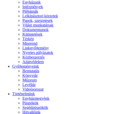
Egyházunk
Intézmények
Plébániák
Lelkipásztori körzetek
Papok, szerzetesek
Világi munkatársak
Dokumentumok
Kitüntetések
Térkép
Miserend
Linkgyűjtemény
Nyertes pályázatok
Közbeszerzés
Adatvédelem
Gyűjteményeink
Bemutatás
Könyvtár
Múzeum
Levéltár
Videósorozat
Történelmünk
Egyházmegyénk
Püspökök
Segédpüspökök
Hitvallóink