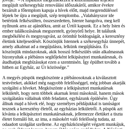
megújult székesegyház renoválási időszakáról, amikor évekre
bezárult a főtemplom kapuja a hívek előtt, majd megrendüléssel
léptek be újra a megújult, szép templomba. „Valahányszor ide
betérünk felkészülten, összeszedetten, Istenre hangolva, meg kell
nyílnunk arra az ajándékra, amit az Úrtól kapunk. Ez a hely Isten és
ember találkozásának megszentelt, gyönyörű helye. Itt találunk
megbékélést és megnyugvást, az örömhír boldogságát, a keresztény
életünk kiteljesedését. Köszönjük Istennek a székesegyház ünnepét,
amely alkalmat ad a megújulásra, lelkünk megújítására. És
köszönjük mindazoknak, akik hosszú felkészülés után alkalmasnak
bizonyultak a plébános segítőjeként lelkipásztori munkatársnak, és
átadhatjuk megbízásukat ezen a szentmisén. Így épülhet tovább a
hitben az Egyház, az Úr közössége.”
A megyés püspök megköszönte a plébánosoknak a kiválasztott
testvéreket, akikkel még nagyobb felelősséggel, még jobban akarják
szolgálni a híveket. Megköszönte a lelkipásztori munkatársak
lelkületét, hogy nem többek akarnak lenni másoknál, hanem mások
szolgálatára vállalnak több feladatot, egyházunk épülésére. Úgy
állnak majd a hívek elé, hogy személyes példájukkal is tanúságot
tesznek a keresztény életről, az egyházias lelkületről. A püspök azt
kívánta a lelkipásztori munkatársaknak, jellemezze életüket a tiszta
életet formáló hit, az ima, a másokért való felelősség tudata, az
odaadott szolgálat szelleme. Az egyházközségért végzett munkájuk,