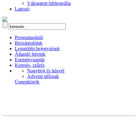
Válogatott bibliográfia
Lapozó
Programajánló
Beszámolóink
Legutóbbi bejegyzések
Állandó híreink
Eseménynaptár
Keresés, szűrés
Nagyböjt és húsvét
Adventi időszak
Ünnepkörök