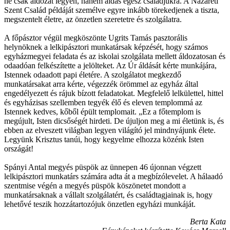
ne csak áldozat legyen, hanem áldás egész családjukra. A Názáreti
Szent Család példáját személve egyre inkább törekedjenek a tiszta,
megszentelt életre, az önzetlen szeretetre és szolgálatra.
A főpásztor végül megköszönte Ugrits Tamás pasztorális
helynöknek a lelkipásztori munkatársak képzését, hogy számos
egyházmegyei feladata és az iskolai szolgálata mellett áldozatosan és
odaadóan felkészítette a jelölteket. Az Úr áldását kérte munkájára,
Istennek odaadott papi életére. A szolgálatot megkezdő
munkatársakat arra kérte, végezzék örömmel az egyház által
engedélyezett és rájuk bízott feladatokat. Megfelelő lelkülettel, hittel
és egyházisas szellemben tegyék élő és eleven templommá az
Istennek kedves, kőből épült templomait. „Ez a főtemplom is
megújult, Isten dicsőségét hirdeti. De újuljon meg a mi életünk is, és
ebben az elveszett világban legyen világító jel mindnyájunk élete.
Legyünk Krisztus tanúi, hogy kegyelme elhozza közénk Isten
országát!
Spányi Antal megyés püspök az ünnepen 46 újonnan végzett
lelkipásztori munkatárs számára adta át a megbízólevelet. A hálaadó
szentmise végén a megyés püspök köszönetet mondott a
munkatársaknak a vállalt szolgálatért, és családtagjainak is, hogy
lehetővé teszik hozzátartozójuk önzetlen egyházi munkáját.
Berta Kata