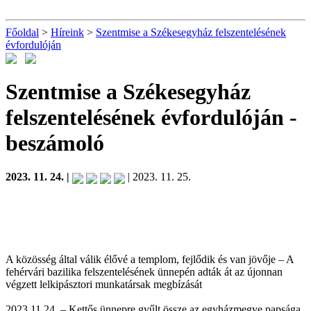
Főoldal
>
Híreink
>
Szentmise a Székesegyház felszentelésének
évfordulóján
Szentmise a Székesegyház
felszentelésének évfordulóján
-
beszámoló
2023. 11. 24. |
| 2023. 11. 25.
A közösség által válik élővé a templom, fejlődik és van jövője – A
fehérvári bazilika felszentelésének ünnepén adták át az újonnan
végzett lelkipásztori munkatársak megbízását
2023.11.24. – Kettős ünnepre gyűlt össze az egyházmegye papsága