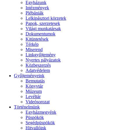
Egyházunk
Intézmények
Plébániák
Lelkipásztori körzetek
Papok, szerzetesek
Világi munkatársak
Dokumentumok
Kitüntetések
Térkép
Miserend
Linkgyűjtemény
Nyertes pályázatok
Közbeszerzés
Adatvédelem
Gyűjteményeink
Bemutatás
Könyvtár
Múzeum
Levéltár
Videósorozat
Történelmünk
Egyházmegyénk
Püspökök
Segédpüspökök
Hitvallóink