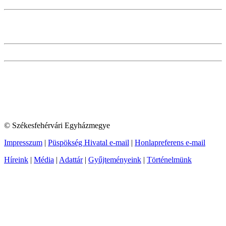
© Székesfehérvári Egyházmegye
Impresszum
|
Püspökség Hivatal e-mail
|
Honlapreferens e-mail
Híreink
|
Média
|
Adattár
|
Gyűjteményeink
|
Történelmünk