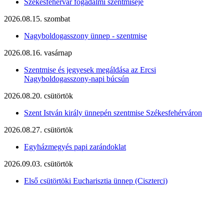
Székesfehérvár fogadalmi szentmiséje
2026.08.15. szombat
Nagyboldogasszony ünnep - szentmise
2026.08.16. vasárnap
Szentmise és jegyesek megáldása az Ercsi
Nagyboldogasszony-napi búcsún
2026.08.20. csütörtök
Szent István király ünnepén szentmise Székesfehérváron
2026.08.27. csütörtök
Egyházmegyés papi zarándoklat
2026.09.03. csütörtök
Első csütörtöki Eucharisztia ünnep (Ciszterci)