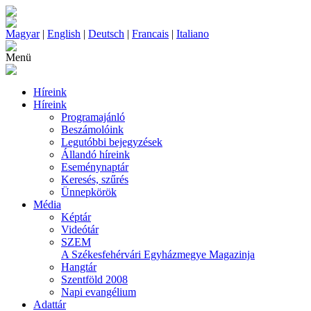
Magyar
|
English
|
Deutsch
|
Francais
|
Italiano
Menü
Híreink
Híreink
Programajánló
Beszámolóink
Legutóbbi bejegyzések
Állandó híreink
Eseménynaptár
Keresés, szűrés
Ünnepkörök
Média
Képtár
Videótár
SZEM
A Székesfehérvári Egyházmegye Magazinja
Hangtár
Szentföld 2008
Napi evangélium
Adattár