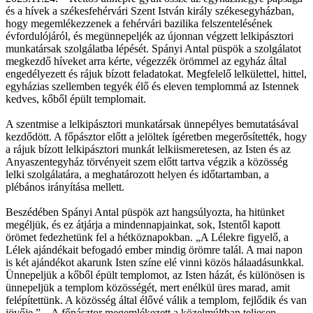
és a hívek a székesfehérvári Szent István király székesegyházban,
hogy megemlékezzenek a fehérvári bazilika felszentelésének
évfordulójáról, és megünnepeljék az újonnan végzett lelkipásztori
munkatársak szolgálatba lépését. Spányi Antal püspök a szolgálatot
megkezdő híveket arra kérte, végezzék örömmel az egyház által
engedélyezett és rájuk bízott feladatokat. Megfelelő lelkülettel, hittel,
egyházias szellemben tegyék élő és eleven templommá az Istennek
kedves, kőből épült templomait.
A szentmise a lelkipásztori munkatársak ünnepélyes bemutatásával
kezdődött. A főpásztor előtt a jelöltek ígéretben megerősítették, hogy
a rájuk bízott lelkipásztori munkát lelkiismeretesen, az Isten és az
Anyaszentegyház törvényeit szem előtt tartva végzik a közösség
lelki szolgálatára, a meghatározott helyen és időtartamban, a
plébános irányítása mellett.
Beszédében Spányi Antal püspök azt hangsúlyozta, ha hitünket
megéljük, és ez átjárja a mindennapjainkat, sok, Istentől kapott
örömet fedezhetünk fel a hétköznapokban. „A Lélekre figyelő, a
Lélek ajándékait befogadó ember mindig örömre talál. A mai napon
is két ajándékot akarunk Isten színe elé vinni közös hálaadásunkkal.
Ünnepeljük a kőből épült templomot, az Isten házát, és különösen is
ünnepeljük a templom közösségét, mert enélkül üres marad, amit
felépítettünk. A közösség által élővé válik a templom, fejlődik és van
jövője.” – A főpásztor megemlékezett a közelmúltban teljesen