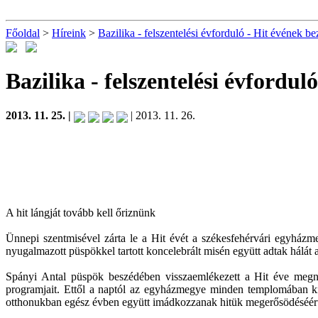
Főoldal
>
Híreink
>
Bazilika - felszentelési évforduló - Hit évének
Bazilika - felszentelési évford
2013. 11. 25. |
| 2013. 11. 26.
A hit lángját tovább kell őriznünk
Ünnepi szentmisével zárta le a Hit évét a székesfehérvári egyház
nyugalmazott püspökkel tartott koncelebrált misén együtt adtak hálát a
Spányi Antal püspök beszédében visszaemlékezett a Hit éve megny
programjait. Ettől a naptól az egyházmegye minden templomában kihe
otthonukban egész évben együtt imádkozzanak hitük megerősödéséér