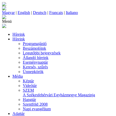
Magyar
|
English
|
Deutsch
|
Francais
|
Italiano
Menü
Híreink
Híreink
Programajánló
Beszámolóink
Legutóbbi bejegyzések
Állandó híreink
Eseménynaptár
Keresés, szűrés
Ünnepkörök
Média
Képtár
Videótár
SZEM
A Székesfehérvári Egyházmegye Magazinja
Hangtár
Szentföld 2008
Napi evangélium
Adattár