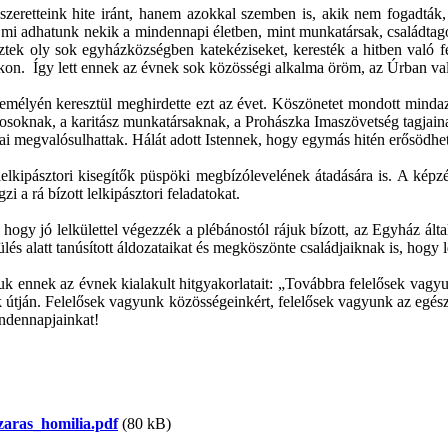
eretteink hite iránt, hanem azokkal szemben is, akik nem fogadták,
 mi adhatunk nekik a mindennapi életben, mint munkatársak, családtago
eztek oly sok egyházközségben katekéziseket, keresték a hitben való fe
kon. Így lett ennek az évnek sok közösségi alkalma öröm, az Úrban va
mélyén keresztül meghirdette ezt az évet. Köszönetet mondott mindazo
yosoknak, a karitász munkatársaknak, a Prohászka Imaszövetség tagjai
amjai megvalósulhattak. Hálát adott Istennek, hogy egymás hitén erősödhe
elkipásztori kisegítők püspöki megbízólevelének átadására is. A képzés
i a rá bízott lelkipásztori feladatokat.
ogy jó lelkülettel végezzék a plébánostól rájuk bízott, az Egyház által
s alatt tanúsított áldozataikat és megköszönte családjaiknak is, hogy le
uk ennek az évnek kialakult hitgyakorlatait: „Továbbra felelősek vagyu
ak útján. Felelősek vagyunk közösségeinkért, felelősek vagyunk az egész
indennapjainkat!
ezaras_homilia.pdf
(80 kB)