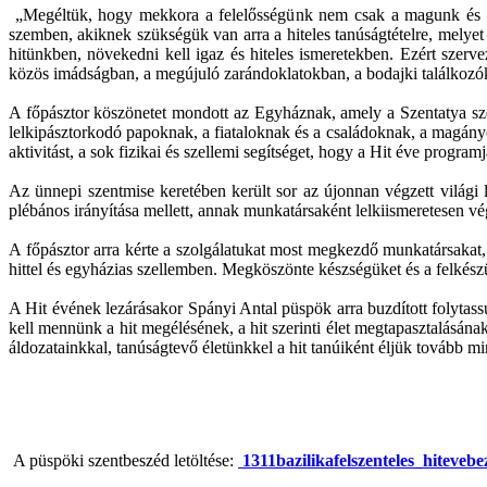
„Megéltük, hogy mekkora a felelősségünk nem csak a magunk és sz
szemben, akiknek szükségük van arra a hiteles tanúságtételre, melyet
hitünkben, növekedni kell igaz és hiteles ismeretekben. Ezért szerv
közös imádságban, a megújuló zarándoklatokban, a bodajki találkozó
A főpásztor köszönetet mondott az Egyháznak, amely a Szentatya sze
lelkipásztorkodó papoknak, a fiataloknak és a családoknak, a magán
aktivitást, a sok fizikai és szellemi segítséget, hogy a Hit éve progr
Az ünnepi szentmise keretében került sor az újonnan végzett világi l
plébános irányítása mellett, annak munkatársaként lelkiismeretesen végz
A főpásztor arra kérte a szolgálatukat most megkezdő munkatársakat, h
hittel és egyházias szellemben. Megköszönte készségüket és a felkészülé
A Hit évének lezárásakor Spányi Antal püspök arra buzdított folytass
kell mennünk a hit megélésének, a hit szerinti élet megtapasztalásán
áldozatainkkal, tanúságtevő életünkkel a hit tanúiként éljük tovább m
A püspöki szentbeszéd letöltése:
1311bazilikafelszenteles_hiteveb