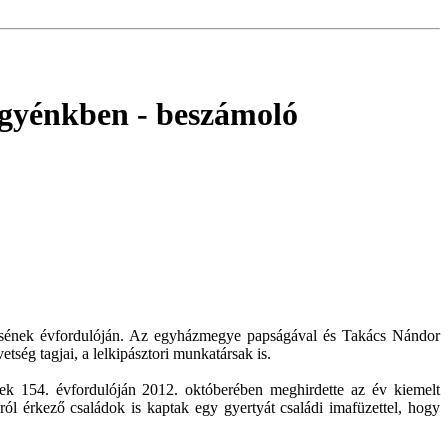
megyénkben
- beszámoló
elésének évfordulóján. Az egyházmegye papságával és Takács Nándor
tség tagjai, a lelkipásztori munkatársak is.
ek 154. évfordulóján 2012. októberében meghirdette az év kiemelt
ól érkező családok is kaptak egy gyertyát családi imafüzettel, hogy