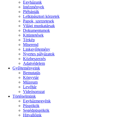
Egyházunk
Intézmények
Plébániák
Lelkipásztori körzetek
Papok, szerzetesek
Világi munkatársak
Dokumentumok
Kitüntetések
Térkép
Miserend
Linkgyűjtemény
Nyertes pályázatok
Közbeszerzés
Adatvédelem
Gyűjteményeink
Bemutatás
Könyvtár
Múzeum
Levéltár
Videósorozat
Történelmünk
Egyházmegyénk
Püspökök
Segédpüspökök
Hitvallóink