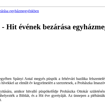
 bezárása egyházmegyénkben
uló - Hit évének bezárása egyház
megyében Spányi Antal megyés püspök a fehérvári bazilika felszent
 hívekkel az elmúlt év kegyelmeiért a szerzetesek, a Prohászka Imaszöve
itására, amikor hitvalló püspökelődje Prohászka Ottokár születésén
lyezték a Bibliát, és a Hit éve gyertyáját. Az ünnepen a plébániákr
t.