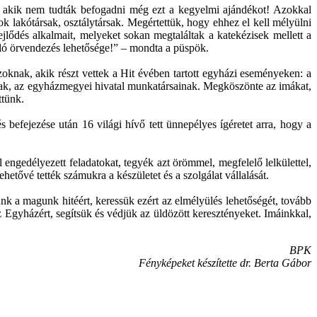
 akik nem tudták befogadni még ezt a kegyelmi ajándékot! Azokkal
k lakótársak, osztálytársak. Megértettük, hogy ehhez el kell mélyülni
jlődés alkalmait, melyeket sokan megtaláltak a katekézisek mellett a
ló örvendezés lehetősége!” – mondta a püspök.
knak, akik részt vettek a Hit évében tartott egyházi eseményeken: a
nak, az egyházmegyei hivatal munkatársainak. Megköszönte az imákat,
ttünk.
 befejezése után 16 világi hívő tett ünnepélyes ígéretet arra, hogy a
 engedélyezett feladatokat, tegyék azt örömmel, megfelelő lelkülettel,
hetővé tették számukra a készületet és a szolgálat vállalását.
nk a magunk hitéért, keressük ezért az elmélyülés lehetőségét, tovább
 Egyházért, segítsük és védjük az üldözött keresztényeket. Imáinkkal,
BPK
Fényképeket készítette dr. Berta Gábor