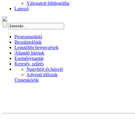
Válogatott bibliográfia
Lapozó
Programajánló
Beszámolóink
Legutóbbi bejegyzések
Állandó híreink
Eseménynaptár
Keresés, szűrés
Nagyböjt és húsvét
Adventi időszak
Ünnepkörök