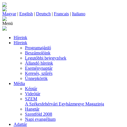
Magyar
|
English
|
Deutsch
|
Francais
|
Italiano
Menü
Híreink
Híreink
Programajánló
Beszámolóink
Legutóbbi bejegyzések
Állandó híreink
Eseménynaptár
Keresés, szűrés
Ünnepkörök
Média
Képtár
Videótár
SZEM
A Székesfehérvári Egyházmegye Magazinja
Hangtár
Szentföld 2008
Napi evangélium
Adattár