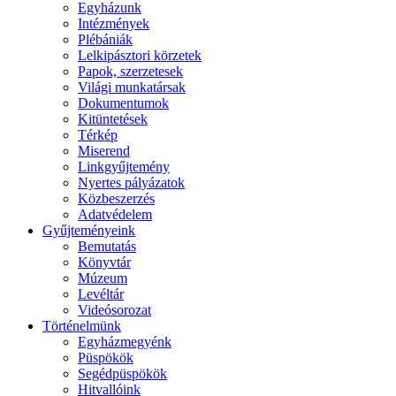
Egyházunk
Intézmények
Plébániák
Lelkipásztori körzetek
Papok, szerzetesek
Világi munkatársak
Dokumentumok
Kitüntetések
Térkép
Miserend
Linkgyűjtemény
Nyertes pályázatok
Közbeszerzés
Adatvédelem
Gyűjteményeink
Bemutatás
Könyvtár
Múzeum
Levéltár
Videósorozat
Történelmünk
Egyházmegyénk
Püspökök
Segédpüspökök
Hitvallóink