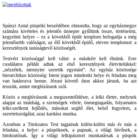
Spányi Antal püspöki beszédében elmondta, hogy az egyházmegye
számára kivételes és jelentős ünnepre gyűltünk össze, történelmi,
kegyelmi helyre – ez a kövekből épült templom befogadja a még
jelentősebb valóságot, az élő kövekből épülő, eleven templomot: a
keresztények tanúságtevő közösségét.
Testvéri közösséggé kell válni: a másikért kell élnünk. Erre
csodálatos példát adtak az első keresztények életvitelükkel:
„nézzétek, mennyire szeretik egymást”. Az egyház közössége
hierarchikus közösség: Isteni jogon mindenki helye és feladata meg
van határozva benne. Jézust követő úton akkor járunk, ha azt
tesszük, amire megbízásunk szól.
Közös a meghívásunk a megszentelődésre, a lelki életre, melynek
alapjai az imádság, a szentségek vétele, önmegtagadás, folyamatos
lelki-szellemi fejlődés, másokat segítő élet, belső fegyelem, a
szeretetszolgálat, azaz karitász munka.
Azonban a Titokzatos Test tagjainak külön-külön más és más a
feladata, a helye: a püspöknek, a papnak, a világi hívőnek, a
hitoktatónak. Így a világi lelkipásztori munkatársak a püspök