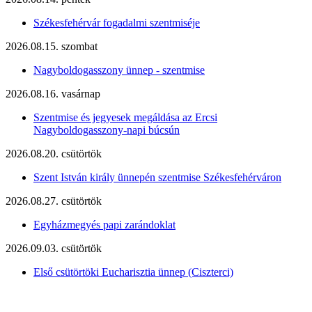
Székesfehérvár fogadalmi szentmiséje
2026.08.15. szombat
Nagyboldogasszony ünnep - szentmise
2026.08.16. vasárnap
Szentmise és jegyesek megáldása az Ercsi
Nagyboldogasszony-napi búcsún
2026.08.20. csütörtök
Szent István király ünnepén szentmise Székesfehérváron
2026.08.27. csütörtök
Egyházmegyés papi zarándoklat
2026.09.03. csütörtök
Első csütörtöki Eucharisztia ünnep (Ciszterci)