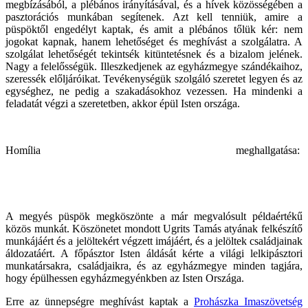
megbízásából, a plébános irányításával, és a hívek közösségében a
pasztorációs munkában segítenek. Azt kell tenniük, amire a
püspöktől engedélyt kaptak, és amit a plébános tőlük kér: nem
jogokat kapnak, hanem lehetőséget és meghívást a szolgálatra. A
szolgálat lehetőségét tekintsék kitüntetésnek és a bizalom jelének.
Nagy a felelősségük. Illeszkedjenek az egyházmegye szándékaihoz,
szeressék előljáróikat. Tevékenységük szolgáló szeretet legyen és az
egységhez, ne pedig a szakadásokhoz vezessen. Ha mindenki a
feladatát végzi a szeretetben, akkor épül Isten országa.
Homília meghallgatása:
A megyés püspök megköszönte a már megvalósult példaértékű
közös munkát. Köszönetet mondott Ugrits Tamás atyának felkészítő
munkájáért és a jelöltekért végzett imájáért, és a jelöltek családjainak
áldozatáért. A főpásztor Isten áldását kérte a világi lelkipásztori
munkatársakra, családjaikra, és az egyházmegye minden tagjára,
hogy épülhessen egyházmegyénkben az Isten Országa.
Erre az ünnepségre meghívást kaptak a
Prohászka Imaszövetség