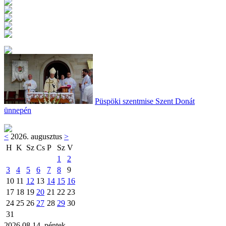
Püspöki szentmise Szent Donát
ünnepén
<
2026. augusztus
>
H
K
Sz
Cs
P
Sz
V
1
2
3
4
5
6
7
8
9
10
11
12
13
14
15
16
17
18
19
20
21
22
23
24
25
26
27
28
29
30
31
2026.08.14. péntek