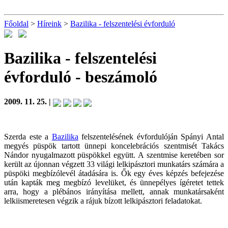
Főoldal
>
Híreink
>
Bazilika - felszentelési évforduló
Bazilika - felszentelési
évforduló
- beszámoló
2009. 11. 25. |
Szerda este a
Bazilika
felszentelésének évfordulóján Spányi Antal
megyés püspök tartott ünnepi koncelebrációs szentmisét Takács
Nándor nyugalmazott püspökkel együtt. A szentmise keretében sor
került az újonnan végzett 33 világi lelkipásztori munkatárs számára a
püspöki megbízólevél átadására is. Ők egy éves képzés befejezése
után kapták meg megbízó levelüket, és ünnepélyes ígéretet tettek
arra, hogy a plébános irányítása mellett, annak munkatársaként
lelkiismeretesen végzik a rájuk bízott lelkipásztori feladatokat.