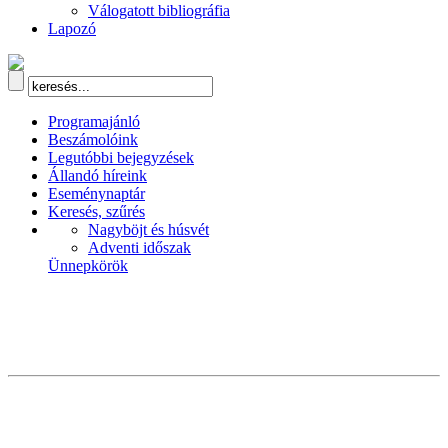
Válogatott bibliográfia
Lapozó
Programajánló
Beszámolóink
Legutóbbi bejegyzések
Állandó híreink
Eseménynaptár
Keresés, szűrés
Nagyböjt és húsvét
Adventi időszak
Ünnepkörök