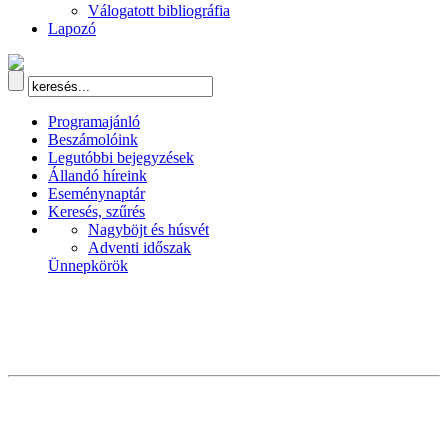
Válogatott bibliográfia
Lapozó
Programajánló
Beszámolóink
Legutóbbi bejegyzések
Állandó híreink
Eseménynaptár
Keresés, szűrés
Nagyböjt és húsvét
Adventi időszak
Ünnepkörök