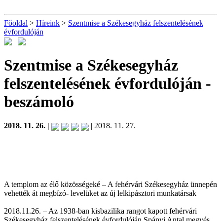
Főoldal
>
Híreink
>
Szentmise a Székesegyház felszentelésének
évfordulóján
Szentmise a Székesegyház
felszentelésének évfordulóján
-
beszámoló
2018. 11. 26. |
| 2018. 11. 27.
A templom az élő közösségeké – A fehérvári Székesegyház ünnepén
vehették át megbízó- levelüket az új lelkipásztori munkatársak
2018.11.26. – Az 1938-ban kisbazilika rangot kapott fehérvári
Székesegyház felszentelésének évfordulóján Spányi Antal megyés