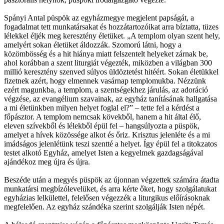
Spányi Antal püspök az egyházmegye megjelent papságát, a
fogadalmat tett munkatársakat és hozzátartozóikat arra bíztatta, tüzes
lélekkel éljék meg keresztény életüket. „A templom olyan szent hely,
amelyért sokan életüket áldozzák. Szomorú látni, hogy a
közömbösség és a hit hiánya miatt felszentelt helyeket zárnak be,
ahol korábban a szent liturgiát végezték, miközben a világban 300
millió keresztény szenved súlyos üldöztetést hitéért. Sokan életükkel
fizetnek azért, hogy elmennek vasárnap templomukba. Nézzünk
ezért magunkba, a templom, a szentségekhez járulás, az adoráció
végzése, az evangélium szavainak, az egyház tanításának hallgatása
a mi életünkben milyen helyet foglal el?” – tette fel a kérdést a
főpásztor. A templom nemcsak kövekből, hanem a hit által élő,
eleven szívekből és lélekből épül fel – hangsúlyozta a püspök,
amelyet a hívek közössége alkot és őriz. Krisztus jelenléte és a mi
imádságos jelenlétünk teszi szentté a helyet. Így épül fel a titokzatos
testet alkotó Egyház, amelyet Isten a kegyelmek gazdagságával
ajándékoz meg újra és újra.
Beszéde után a megyés püspök az újonnan végzettek számára átadta
munkatársi megbízólevelüket, és arra kérte őket, hogy szolgálatukat
egyházias lelkülettel, felelősen végezzék a liturgikus előírásoknak
megfelelően. Az egyház szándéka szerint szolgálják Isten népét.