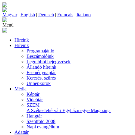
Magyar
|
English
|
Deutsch
|
Francais
|
Italiano
Menü
Híreink
Híreink
Programajánló
Beszámolóink
Legutóbbi bejegyzések
Állandó híreink
Eseménynaptár
Keresés, szűrés
Ünnepkörök
Média
Képtár
Videótár
SZEM
A Székesfehérvári Egyházmegye Magazinja
Hangtár
Szentföld 2008
Napi evangélium
Adattár