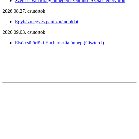
Szent István király ünnepén szentmise Székesfehérváron
2026.08.27. csütörtök
Egyházmegyés papi zarándoklat
2026.09.03. csütörtök
Első csütörtöki Eucharisztia ünnep (Ciszterci)