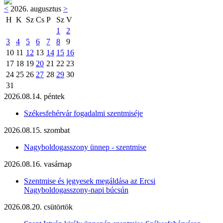
<
2026. augusztus
>
H
K
Sz
Cs
P
Sz
V
1
2
3
4
5
6
7
8
9
10
11
12
13
14
15
16
17
18
19
20
21
22
23
24
25
26
27
28
29
30
31
2026.08.14. péntek
Székesfehérvár fogadalmi szentmiséje
2026.08.15. szombat
Nagyboldogasszony ünnep - szentmise
2026.08.16. vasárnap
Szentmise és jegyesek megáldása az Ercsi
Nagyboldogasszony-napi búcsún
2026.08.20. csütörtök