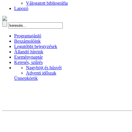
Válogatott bibliográfia
Lapozó
Programajánló
Beszámolóink
Legutóbbi bejegyzések
Állandó híreink
Eseménynaptár
Keresés, szűrés
Nagyböjt és húsvét
Adventi időszak
Ünnepkörök