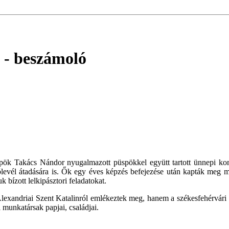
ó
- beszámoló
ök Takács Nándor nyugalmazott püspökkel együtt tartott ünnepi konce
levél átadására is. Ők egy éves képzés befejezése után kapták meg me
k bízott lelkipásztori feladatokat.
exandriai Szent Katalinról emlékeztek meg, hanem a székesfehérvári ré
i munkatársak papjai, családjai.