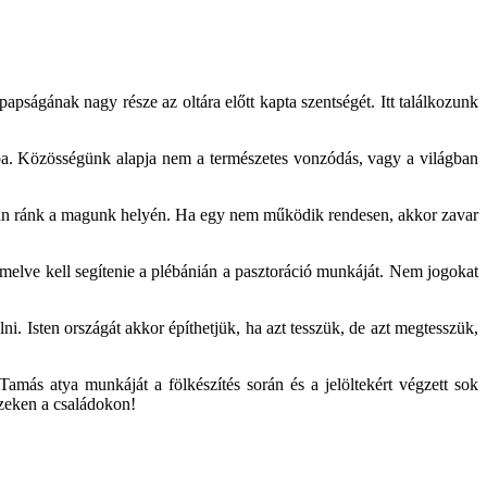
pságának nagy része az oltára előtt kapta szentségét. Itt találkozunk
ába. Közösségünk alapja nem a természetes vonzódás, vagy a világban
 van ránk a magunk helyén. Ha egy nem működik rendesen, akkor zavar
demelve kell segítenie a plébánián a pasztoráció munkáját. Nem jogokat
. Isten országát akkor építhetjük, ha azt tesszük, de azt megtesszük,
amás atya munkáját a fölkészítés során és a jelöltekért végzett sok
ezeken a családokon!