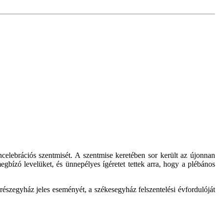
lebrációs szentmisét. A szentmise keretében sor került az újonnan
gbízó levelüket, és ünnepélyes ígéretet tettek arra, hogy a plébános
szegyház jeles eseményét, a székesegyház felszentelési évfordulóját