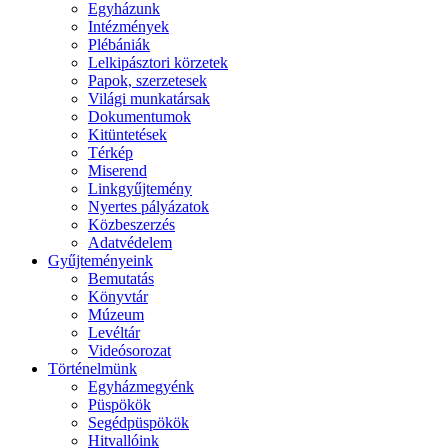
Egyházunk
Intézmények
Plébániák
Lelkipásztori körzetek
Papok, szerzetesek
Világi munkatársak
Dokumentumok
Kitüntetések
Térkép
Miserend
Linkgyűjtemény
Nyertes pályázatok
Közbeszerzés
Adatvédelem
Gyűjteményeink
Bemutatás
Könyvtár
Múzeum
Levéltár
Videósorozat
Történelmünk
Egyházmegyénk
Püspökök
Segédpüspökök
Hitvallóink