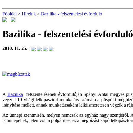
Főoldal
>
Híreink
>
Bazilika - felszentelési évforduló
Bazilika - felszentelési évfordul
2010. 11. 25. |
A
Bazilika
felszentelésének évfordulóján Spányi Antal megyés püsp
végzett 19 világi lelkipásztori munkatárs számára a püspöki megbízó
irányítása mellett, annak munkatársaként lelkiismeretesen végzik a ráju
Az ünnepi szentmisén, melyen nemcsak az egyház nagy szentjéről, Al
is ünnepelték, jelen volt a polgármester, a megbízást kapó lelkipásztor