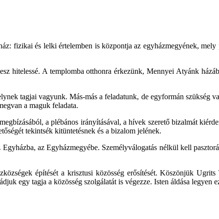
: fizikai és lelki értelemben is központja az egyházmegyének, mely pa
így lesz hitelessé. A templomba otthonra érkezünk, Mennyei Atyánk ház
amelynek tagjai vagyunk. Más-más a feladatunk, de egyformán szükség
 megvan a maguk feladata.
 megbízásából, a plébános irányításával, a hívek szerető bizalmát kiér
tőségét tekintsék kitüntetésnek és a bizalom jelének.
 Egyházba, az Egyházmegyébe. Személyválogatás nélkül kell pasztorálni
községek építését a krisztusi közösség erősítését. Köszönjük Ugrits T
djuk egy tagja a közösség szolgálatát is végezze. Isten áldása legyen 