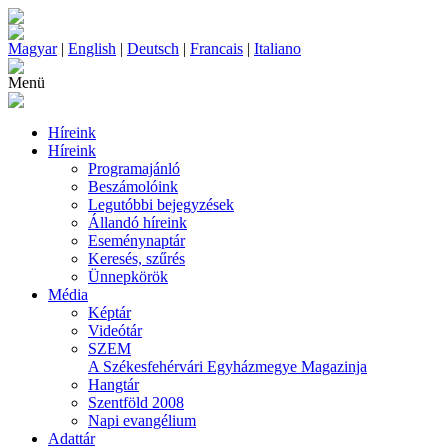
Magyar
|
English
|
Deutsch
|
Francais
|
Italiano
Menü
Híreink
Híreink
Programajánló
Beszámolóink
Legutóbbi bejegyzések
Állandó híreink
Eseménynaptár
Keresés, szűrés
Ünnepkörök
Média
Képtár
Videótár
SZEM
A Székesfehérvári Egyházmegye Magazinja
Hangtár
Szentföld 2008
Napi evangélium
Adattár