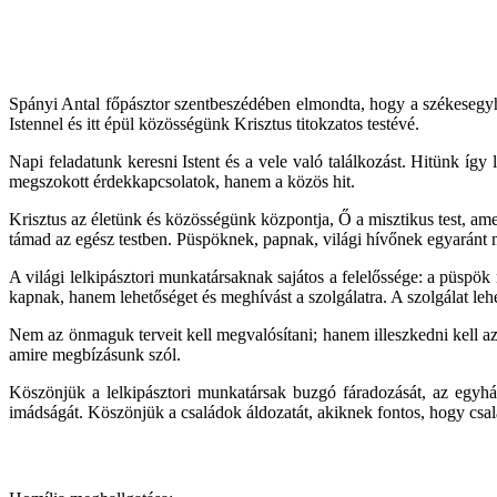
Spányi Antal főpásztor szentbeszédében elmondta, hogy a székesegyház
Istennel és itt épül közösségünk Krisztus titokzatos testévé.
Napi feladatunk keresni Istent és a vele való találkozást. Hitünk 
megszokott érdekkapcsolatok, hanem a közös hit.
Krisztus az életünk és közösségünk központja, Ő a misztikus test, 
támad az egész testben. Püspöknek, papnak, világi hívőnek egyaránt
A világi lelkipásztori munkatársaknak sajátos a felelőssége: a püspök
kapnak, hanem lehetőséget és meghívást a szolgálatra. A szolgálat lehe
Nem az önmaguk terveit kell megvalósítani; hanem illeszkedni kell az
amire megbízásunk szól.
Köszönjük a lelkipásztori munkatársak buzgó fáradozását, az egyház
imádságát. Köszönjük a családok áldozatát, akiknek fontos, hogy csalá