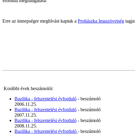
Homília meghallgatása:
Erre az ünnepségre meghívást kaptak a
Prohászka Imaszövetség
tagja
Korábbi évek beszámolói:
Bazilika - felszentelési évforduló
- beszámoló
2006.11.25.
Bazilika - felszentelési évforduló
- beszámoló
2007.11.25.
Bazilika - felszentelési évforduló
- beszámoló
2008.11.25.
Bazilika - felszentelési évforduló
- beszámoló