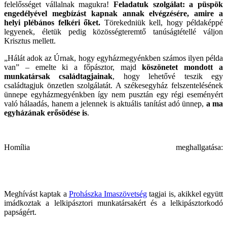
felelősséget vállalnak magukra!
Feladatuk szolgálat: a püspök
engedélyével megbízást kapnak annak elvégzésére, amire a
helyi plébános felkéri őket.
Törekedniük kell, hogy példaképpé
legyenek, életük pedig közösségteremtő tanúságtétellé váljon
Krisztus mellett.
„Hálát adok az Úrnak, hogy egyházmegyénkben számos ilyen példa
van” – emelte ki a főpásztor, majd
köszönetet mondott a
munkatársak családtagjainak
, hogy lehetővé teszik egy
családtagjuk önzetlen szolgálatát. A székesegyház felszentelésének
ünnepe egyházmegyénkben így nem pusztán egy régi eseményért
való hálaadás, hanem a jelennek is aktuális tanítást adó ünnep,
a ma
egyházának erősödése is
.
Homília meghallgatása:
Meghívást kaptak a
Prohászka Imaszövetség
tagjai is, akikkel együtt
imádkoztak a lelkipásztori munkatársakért és a lelkipásztorkodó
papságért.