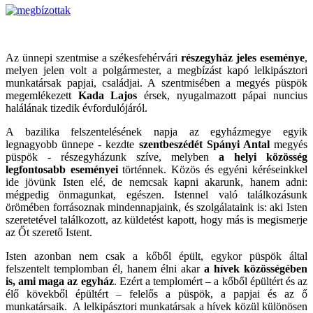
Az ünnepi szentmise a székesfehérvári
részegyház jeles eseménye
,
melyen jelen volt a polgármester, a megbízást kapó lelkipásztori
munkatársak papjai, családjai. A szentmisében a megyés püspök
megemlékezett
Kada Lajos
érsek, nyugalmazott pápai nuncius
halálának tizedik évfordulójáról.
A bazilika felszentelésének napja az egyházmegye egyik
legnagyobb ünnepe - kezdte
szentbeszédét Spányi Antal
megyés
püspök - részegyházunk szíve, melyben
a helyi közösség
legfontosabb eseményei
történnek. Közös és egyéni kéréseinkkel
ide jövünk Isten elé, de nemcsak kapni akarunk, hanem adni:
mégpedig önmagunkat, egészen. Istennel való találkozásunk
örömében forrásoznak mindennapjaink, és szolgálataink is: aki Isten
szeretetével találkozott, az küldetést kapott, hogy más is megismerje
az Őt szerető Istent.
Isten azonban nem csak a kőből épült, egykor püspök által
felszentelt templomban él, hanem élni akar
a hívek közösségében
is, ami maga az egyház
. Ezért a templomért – a kőből épültért és az
élő kövekből épültért – felelős a püspök, a papjai és az ő
munkatársaik. A lelkipásztori munkatársak a hívek közül különösen