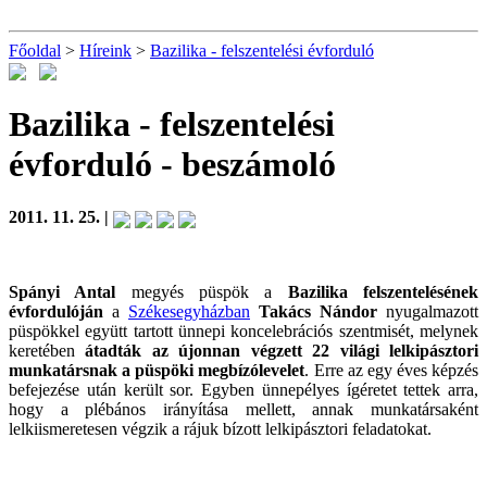
Főoldal
>
Híreink
>
Bazilika - felszentelési évforduló
Bazilika - felszentelési
évforduló
- beszámoló
2011. 11. 25. |
Spányi Antal
megyés püspök a
Bazilika felszentelésének
évfordulóján
a
Székesegyházban
Takács Nándor
nyugalmazott
püspökkel együtt tartott ünnepi koncelebrációs szentmisét, melynek
keretében
átadták az újonnan végzett 22 világi lelkipásztori
munkatársnak a püspöki megbízólevelet
. Erre az egy éves képzés
befejezése után került sor. Egyben ünnepélyes ígéretet tettek arra,
hogy a plébános irányítása mellett, annak munkatársaként
lelkiismeretesen végzik a rájuk bízott lelkipásztori feladatokat.