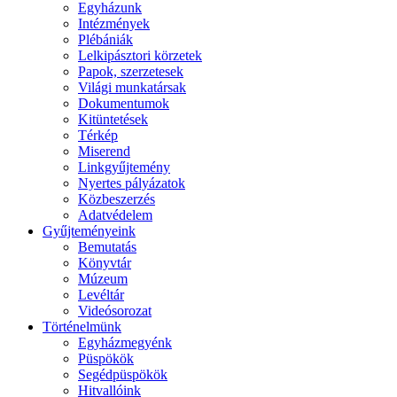
Egyházunk
Intézmények
Plébániák
Lelkipásztori körzetek
Papok, szerzetesek
Világi munkatársak
Dokumentumok
Kitüntetések
Térkép
Miserend
Linkgyűjtemény
Nyertes pályázatok
Közbeszerzés
Adatvédelem
Gyűjteményeink
Bemutatás
Könyvtár
Múzeum
Levéltár
Videósorozat
Történelmünk
Egyházmegyénk
Püspökök
Segédpüspökök
Hitvallóink