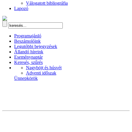
Válogatott bibliográfia
Lapozó
Programajánló
Beszámolóink
Legutóbbi bejegyzések
Állandó híreink
Eseménynaptár
Keresés, szűrés
Nagyböjt és húsvét
Adventi időszak
Ünnepkörök