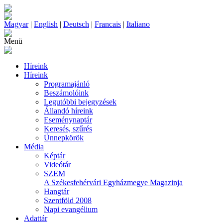
Magyar
|
English
|
Deutsch
|
Francais
|
Italiano
Menü
Híreink
Híreink
Programajánló
Beszámolóink
Legutóbbi bejegyzések
Állandó híreink
Eseménynaptár
Keresés, szűrés
Ünnepkörök
Média
Képtár
Videótár
SZEM
A Székesfehérvári Egyházmegye Magazinja
Hangtár
Szentföld 2008
Napi evangélium
Adattár