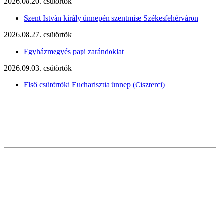
2026.08.20. csütörtök
Szent István király ünnepén szentmise Székesfehérváron
2026.08.27. csütörtök
Egyházmegyés papi zarándoklat
2026.09.03. csütörtök
Első csütörtöki Eucharisztia ünnep (Ciszterci)