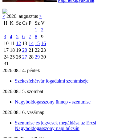
Papi lelkigyakorlat
<
2026. augusztus
>
H
K
Sz
Cs
P
Sz
V
1
2
3
4
5
6
7
8
9
10
11
12
13
14
15
16
17
18
19
20
21
22
23
24
25
26
27
28
29
30
31
2026.08.14. péntek
Székesfehérvár fogadalmi szentmiséje
2026.08.15. szombat
Nagyboldogasszony ünnep - szentmise
2026.08.16. vasárnap
Szentmise és jegyesek megáldása az Ercsi
Nagyboldogasszony-napi búcsún