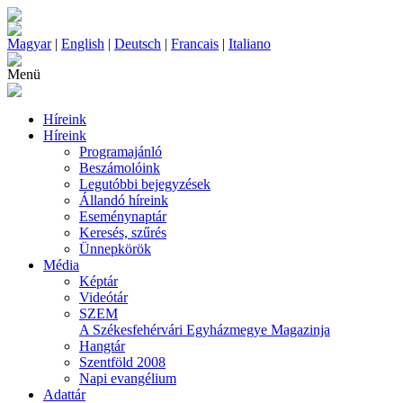
Magyar
|
English
|
Deutsch
|
Francais
|
Italiano
Menü
Híreink
Híreink
Programajánló
Beszámolóink
Legutóbbi bejegyzések
Állandó híreink
Eseménynaptár
Keresés, szűrés
Ünnepkörök
Média
Képtár
Videótár
SZEM
A Székesfehérvári Egyházmegye Magazinja
Hangtár
Szentföld 2008
Napi evangélium
Adattár