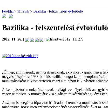
Főoldal
>
Híreink
>
Bazilika - felszentelési évforduló
Bazilika - felszentelési évfordul
2012. 11. 26. |
|
2012. 11. 27.
„Ünnep, amit várunk, nem csak azoknak, akik most kapják meg a felké
megyés püspök az 1938-ban kisbazilika rangot kapott templom évforduló
munkatársaként lelkiismeretesen végzi a rá bízott lelkipásztori feladato
A Lelkipásztori munkatársak azok a világi személyek, akik az egyház
vezetése mellett. A munkatársak szolgálatra felkészítését egy éves ké
A szentmise végén a főpásztor hálát adott Istennek a munkatársak szo
mindenkire, hogy Isten szétszóródott népét összegyűjtsék, őket az iga