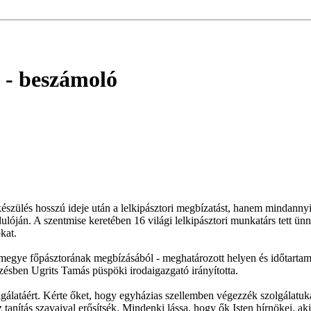
ó
- beszámoló
szülés hosszú ideje után a lelkipásztori megbízatást, hanem mindannyi
ján. A szentmise keretében 16 világi lelkipásztori munkatárs tett ünne
kat.
megye főpásztorának megbízásából - meghatározott helyen és időtartamba
pzésben Ugrits Tamás püspöki irodaigazgató irányította.
lgálatáért. Kérte őket, hogy egyházias szellemben végezzék szolgálatuk
z tanítás szavaival erősítsék. Mindenki lássa, hogy ők Isten hírnökei, 