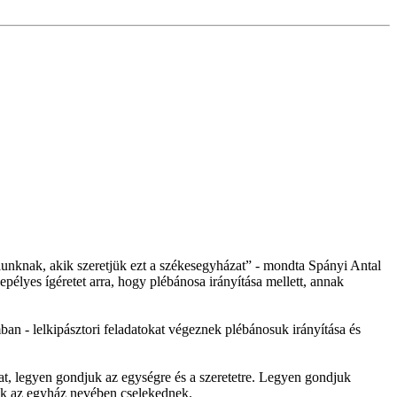
unknak, akik szeretjük ezt a székesegyházat” - mondta Spányi Antal
pélyes ígéretet arra, hogy plébánosa irányítása mellett, annak
n - lelkipásztori feladatokat végeznek plébánosuk irányítása és
at, legyen gondjuk az egységre és a szeretetre. Legyen gondjuk
akik az egyház nevében cselekednek.