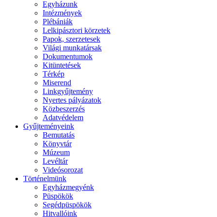
Egyházunk
Intézmények
Plébániák
Lelkipásztori körzetek
Papok, szerzetesek
Világi munkatársak
Dokumentumok
Kitüntetések
Térkép
Miserend
Linkgyűjtemény
Nyertes pályázatok
Közbeszerzés
Adatvédelem
Gyűjteményeink
Bemutatás
Könyvtár
Múzeum
Levéltár
Videósorozat
Történelmünk
Egyházmegyénk
Püspökök
Segédpüspökök
Hitvallóink