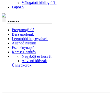
Válogatott bibliográfia
Lapozó
Programajánló
Beszámolóink
Legutóbbi bejegyzések
Állandó híreink
Eseménynaptár
Keresés, szűrés
Nagyböjt és húsvét
Adventi időszak
Ünnepkörök