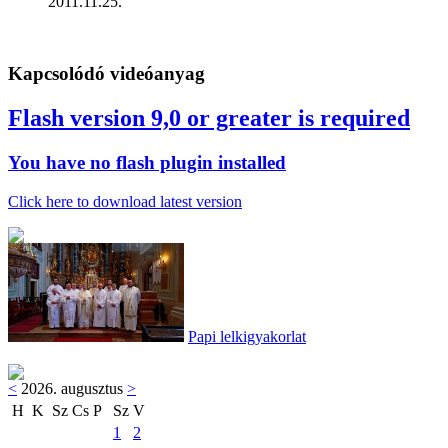
2011.11.25.
Kapcsolódó videóanyag
Flash version 9,0 or greater is required
You have no flash plugin installed
Click here to download latest version
Papi lelkigyakorlat
<
2026. augusztus
>
H
K
Sz
Cs
P
Sz
V
1
2