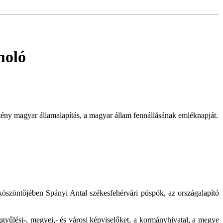
moló
tény magyar államalapítás, a magyar állam fennállásának emléknapját.
 köszöntőjében Spányi Antal székesfehérvári püspök, az országalapító
yűlési-, megyei,- és városi képviselőket, a kormányhivatal, a megye