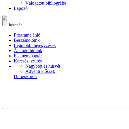
Válogatott bibliográfia
Lapozó
Programajánló
Beszámolóink
Legutóbbi bejegyzések
Állandó híreink
Eseménynaptár
Keresés, szűrés
Nagyböjt és húsvét
Adventi időszak
Ünnepkörök