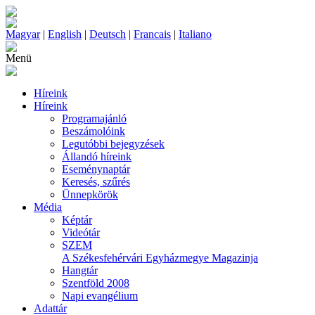
Magyar
|
English
|
Deutsch
|
Francais
|
Italiano
Menü
Híreink
Híreink
Programajánló
Beszámolóink
Legutóbbi bejegyzések
Állandó híreink
Eseménynaptár
Keresés, szűrés
Ünnepkörök
Média
Képtár
Videótár
SZEM
A Székesfehérvári Egyházmegye Magazinja
Hangtár
Szentföld 2008
Napi evangélium
Adattár