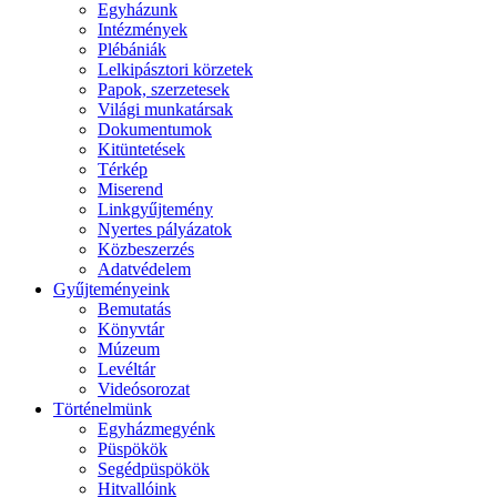
Egyházunk
Intézmények
Plébániák
Lelkipásztori körzetek
Papok, szerzetesek
Világi munkatársak
Dokumentumok
Kitüntetések
Térkép
Miserend
Linkgyűjtemény
Nyertes pályázatok
Közbeszerzés
Adatvédelem
Gyűjteményeink
Bemutatás
Könyvtár
Múzeum
Levéltár
Videósorozat
Történelmünk
Egyházmegyénk
Püspökök
Segédpüspökök
Hitvallóink