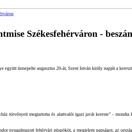
érváron
entmise Székesfehérváron
- beszá
együtt ünnepelte augusztus 20-át, Szent István király napját a keresz
ház törvényeit megtartotta és alattvalói igazi javát kereste” - mondta
or nyugalmazott fehérvári püspököt, a megjelent papságot, az országg