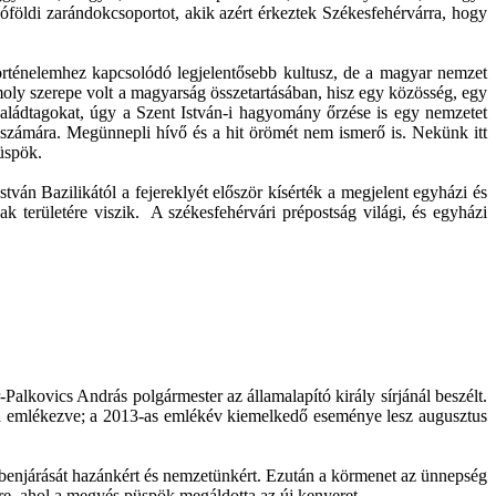
góföldi zarándokcsoportot, akik azért érkeztek Székesfehérvárra, hogy
történelemhez kapcsolódó legjelentősebb kultusz, de a magyar nemzet
omoly szerepe volt a magyarság összetartásában, hisz egy közösség, egy
aládtagokat, úgy a Szent István-i hagyomány őrzése is egy nemzetet
 számára. Megünnepli hívő és a hit örömét nem ismerő is. Nekünk itt
üspök.
án Bazilikától a fejereklyét először kísérték a megjelent egyházi és
k területére viszik. A székesfehérvári prépostság világi, és egyházi
alkovics András polgármester az államalapító király sírjánál beszélt.
ára emlékezve; a 2013-as emlékév kiemelkedő eseménye lesz augusztus
zbenjárását hazánkért és nemzetünkért. Ezután a körmenet az ünnepség
ére, ahol a megyés püspök megáldotta az új kenyeret.