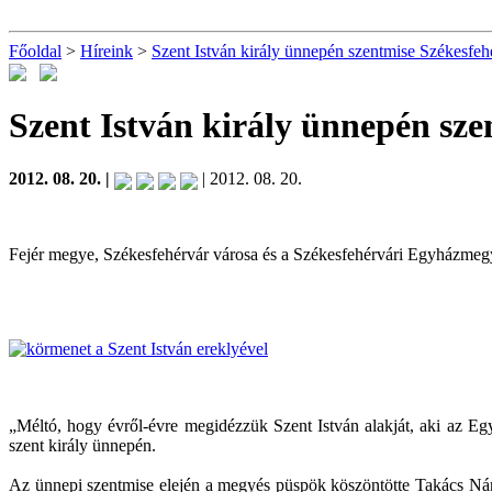
Főoldal
>
Híreink
>
Szent István király ünnepén szentmise Székesfeh
Szent István király ünnepén sz
2012. 08. 20. |
| 2012. 08. 20.
Fejér megye, Székesfehérvár városa és a Székesfehérvári Egyházmegye 
„Méltó, hogy évről-évre megidézzük Szent István alakját, aki az Egy
szent király ünnepén.
Az ünnepi szentmise elején a megyés püspök köszöntötte Takács Nánd