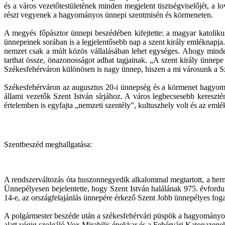
és a város vezetőtestületének minden megjelent tisztségviselőjét, a 
részt vegyenek a hagyományos ünnepi szentmisén és körmeneten.
A megyés főpásztor ünnepi beszédében kifejtette: a magyar katoliku
ünnepeinek sorában is a legjelentősebb nap a szent király emléknapja.
nemzet csak a múlt közös vállalásában lehet egységes. Ahogy minde
tarthat össze, önazonosságot adhat tagjainak. „A szent király ünne
Székesfehérváron különösen is nagy ünnep, hiszen a mi városunk a S
Székesfehérváron az augusztus 20-i ünnepség és a körmenet hagyomány
állami vezetők Szent István sírjához. A város legbecsesebb kereszté
értelemben is egyfajta „nemzeti szentély”, kultuszhely volt és az emlé
Szentbeszéd meghallgatása:
A rendszerváltozás óta huszonnegyedik alkalommal megtartott, a hermá
Ünnepélyesen bejelentette, hogy Szent István halálának 975. évford
14-e, az országfelajánlás ünnepére érkező Szent Jobb ünnepélyes fog
A polgármester beszéde után a székesfehérvári püspök a hagyományok 
alatt végig szolgáló Vox Mirabilis énekkar és a Fehérvári Katonazenek