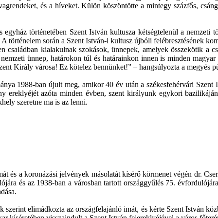
lovagrendeket, és a híveket. Külön köszöntötte a mintegy százfős, csán
s egyház történetében Szent István kultusza kétségtelenül a nemzeti 
 A történelem során a Szent István-i kultusz újbóli felébresztésének k
n családban kialakulnak szokások, ünnepek, amelyek összekötik a cs
pe nemzeti ünnep, határokon túl és határainkon innen is minden magyar
zent Király városa! Ez kötelez bennünket!” – hangsúlyozta a megyés p
a 1988-ban újult meg, amikor 40 év után a székesfehérvári Szent Istv
ny ereklyéjét azóta minden évben, szent királyunk egykori bazilikájána
khely szeretne ma is az lenni.
t és a koronázási jelvények másolatát kísérő körmenet végén dr. Cser-P
ulójára és az 1938-ban a városban tartott országgyűlés 75. évfordulój
adása.
szerint elimádkozta az országfelajánló imát, és kérte Szent István kö
ar kíséretében visszaindult a Szent István fejereklyéjével a város főter