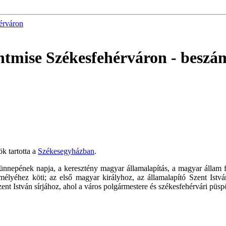
érváron
entmise Székesfehérváron
- beszá
k tartotta a
Székesegyházban
.
ünnepének napja, a keresztény magyar államalapítás, a magyar állam 
mélyéhez köti; az első magyar királyhoz, az államalapító Szent Ist
ent István sírjához, ahol a város polgármestere és székesfehérvári püspök