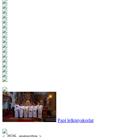
Papi lelkigyakorlat
<
2026. augusztus
>