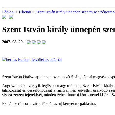
Főoldal
>
Híreink
>
Szent István király ünnepén szentmise Székesfeh
Szent István király ünnepén sz
2007. 08. 20. |
Szent István király-napi ünnepi szentmisét Spányi Antal megyés püspö
Augusztus 20. az egyik legősibb magyar ünnep, Szent István király 
találkozását és összefonódását a magyar nép egyetlen uralkodó sze
visszaszerzett fejereklyét, minden évben ünnepi körmenettel kísérik Sz
Ezután kerül sor a város főterén az új kenyér megáldására.