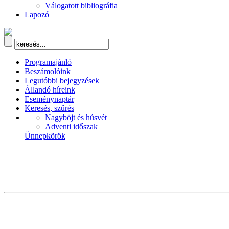
Válogatott bibliográfia
Lapozó
Programajánló
Beszámolóink
Legutóbbi bejegyzések
Állandó híreink
Eseménynaptár
Keresés, szűrés
Nagyböjt és húsvét
Adventi időszak
Ünnepkörök