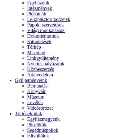
Egyházunk
Intézmények
Plébániák
Lelkipásztori körzetek
Papok, szerzetesek
Világi munkatársak
Dokumentumok
Kitüntetések
Térkép
Miserend
Linkgyűjtemény
Nyertes pályázatok
Közbeszerzés
Adatvédelem
Gyűjteményeink
Bemutatás
Könyvtár
Múzeum
Levéltár
Videósorozat
Történelmünk
Egyházmegyénk
Püspökök
Segédpüspökök
Hitvallóink