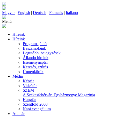
Magyar
|
English
|
Deutsch
|
Francais
|
Italiano
Menü
Híreink
Híreink
Programajánló
Beszámolóink
Legutóbbi bejegyzések
Állandó híreink
Eseménynaptár
Keresés, szűrés
Ünnepkörök
Média
Képtár
Videótár
SZEM
A Székesfehérvári Egyházmegye Magazinja
Hangtár
Szentföld 2008
Napi evangélium
Adattár