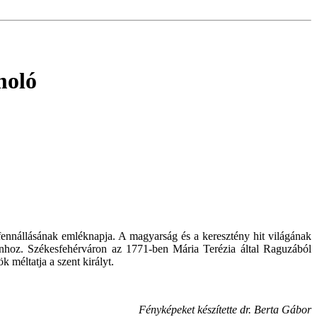
moló
fennállásának emléknapja. A magyarság és a keresztény hit világának
vánhoz. Székesfehérváron az 1771-ben Mária Terézia által Raguzából
 méltatja a szent királyt.
Fényképeket készítette dr. Berta Gábor