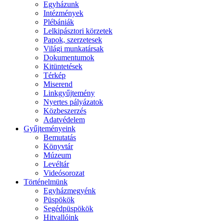
Egyházunk
Intézmények
Plébániák
Lelkipásztori körzetek
Papok, szerzetesek
Világi munkatársak
Dokumentumok
Kitüntetések
Térkép
Miserend
Linkgyűjtemény
Nyertes pályázatok
Közbeszerzés
Adatvédelem
Gyűjteményeink
Bemutatás
Könyvtár
Múzeum
Levéltár
Videósorozat
Történelmünk
Egyházmegyénk
Püspökök
Segédpüspökök
Hitvallóink