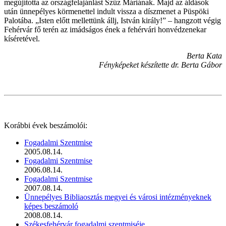
megújította az országfelajánlást Szűz Máriának. Majd az áldások
után ünnepélyes körmenettel indult vissza a díszmenet a Püspöki
Palotába. „Isten előtt mellettünk állj, István király!” – hangzott végig
Fehérvár fő terén az imádságos ének a fehérvári honvédzenekar
kíséretével.
Berta Kata
Fényképeket készítette dr. Berta Gábor
Korábbi évek beszámolói:
Fogadalmi Szentmise
2005.08.14.
Fogadalmi Szentmise
2006.08.14.
Fogadalmi Szentmise
2007.08.14.
Ünnepélyes Bibliaosztás megyei és városi intézményeknek
képes beszámoló
2008.08.14.
Székesfehérvár fogadalmi szentmiséje