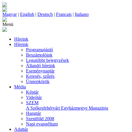
Magyar
|
English
|
Deutsch
|
Francais
|
Italiano
Menü
Híreink
Híreink
Programajánló
Beszámolóink
Legutóbbi bejegyzések
Állandó híreink
Eseménynaptár
Keresés, szűrés
Ünnepkörök
Média
Képtár
Videótár
SZEM
A Székesfehérvári Egyházmegye Magazinja
Hangtár
Szentföld 2008
Napi evangélium
Adattár