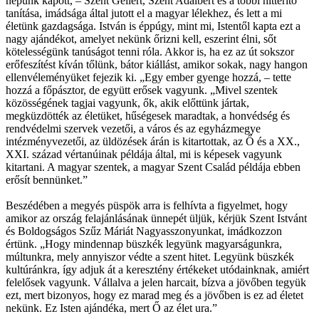
népünk kapott, – Szent Gellért, Szent Adalbert és a többi hittérítő
tanítása, imádsága által jutott el a magyar lélekhez, és lett a mi
életünk gazdagsága. István is éppúgy, mint mi, Istentől kapta ezt a
nagy ajándékot, amelyet nekünk őrizni kell, eszerint élni, sőt
kötelességünk tanúságot tenni róla. Akkor is, ha ez az út sokszor
erőfeszítést kíván tőlünk, bátor kiállást, amikor sokak, nagy hangon
ellenvéleményüket fejezik ki. „Egy ember gyenge hozzá, – tette
hozzá a főpásztor, de együtt erősek vagyunk. „Mivel szentek
közösségének tagjai vagyunk, ők, akik előttünk jártak,
megküzdötték az életüket, hűségesek maradtak, a honvédség és
rendvédelmi szervek vezetői, a város és az egyházmegye
intézményvezetői, az üldözések árán is kitartottak, az Ő és a XX.,
XXI. század vértanúinak példája által, mi is képesek vagyunk
kitartani. A magyar szentek, a magyar Szent Család példája ebben
erősít bennünket.”
Beszédében a megyés püspök arra is felhívta a figyelmet, hogy
amikor az ország felajánlásának ünnepét üljük, kérjük Szent Istvánt
és Boldogságos Szűz Máriát Nagyasszonyunkat, imádkozzon
értünk. „Hogy mindennap büszkék legyünk magyarságunkra,
múltunkra, mely annyiszor védte a szent hitet. Legyünk büszkék
kultúránkra, így adjuk át a keresztény értékeket utódainknak, amiért
felelősek vagyunk. Vállalva a jelen harcait, bízva a jövőben tegyük
ezt, mert bizonyos, hogy ez marad meg és a jövőben is ez ad életet
nekünk. Ez Isten ajándéka, mert Ő az élet ura.”