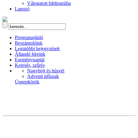
Válogatott bibliográfia
Lapozó
Programajánló
Beszámolóink
Legutóbbi bejegyzések
Állandó híreink
Eseménynaptár
Keresés, szűrés
Nagyböjt és húsvét
Adventi időszak
Ünnepkörök