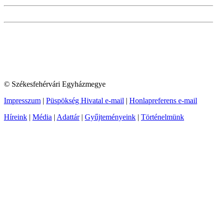
© Székesfehérvári Egyházmegye
Impresszum
|
Püspökség Hivatal e-mail
|
Honlapreferens e-mail
Híreink
|
Média
|
Adattár
|
Gyűjteményeink
|
Történelmünk