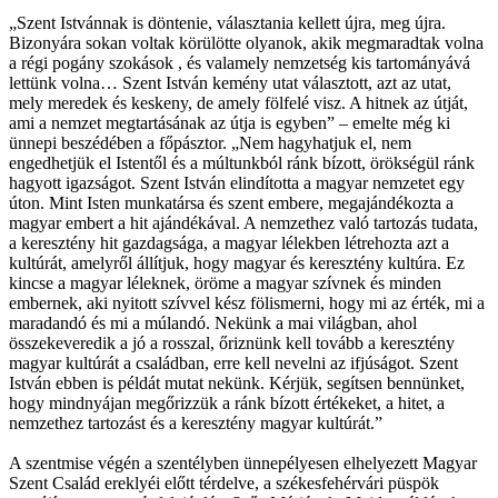
„Szent Istvánnak is döntenie, választania kellett újra, meg újra.
Bizonyára sokan voltak körülötte olyanok, akik megmaradtak volna
a régi pogány szokások , és valamely nemzetség kis tartományává
lettünk volna… Szent István kemény utat választott, azt az utat,
mely meredek és keskeny, de amely fölfelé visz. A hitnek az útját,
ami a nemzet megtartásának az útja is egyben” – emelte még ki
ünnepi beszédében a főpásztor. „Nem hagyhatjuk el, nem
engedhetjük el Istentől és a múltunkból ránk bízott, örökségül ránk
hagyott igazságot. Szent István elindította a magyar nemzetet egy
úton. Mint Isten munkatársa és szent embere, megajándékozta a
magyar embert a hit ajándékával. A nemzethez való tartozás tudata,
a keresztény hit gazdagsága, a magyar lélekben létrehozta azt a
kultúrát, amelyről állítjuk, hogy magyar és keresztény kultúra. Ez
kincse a magyar léleknek, öröme a magyar szívnek és minden
embernek, aki nyitott szívvel kész fölismerni, hogy mi az érték, mi a
maradandó és mi a múlandó. Nekünk a mai világban, ahol
összekeveredik a jó a rosszal, őriznünk kell tovább a keresztény
magyar kultúrát a családban, erre kell nevelni az ifjúságot. Szent
István ebben is példát mutat nekünk. Kérjük, segítsen bennünket,
hogy mindnyájan megőrizzük a ránk bízott értékeket, a hitet, a
nemzethez tartozást és a keresztény magyar kultúrát.”
A szentmise végén a szentélyben ünnepélyesen elhelyezett Magyar
Szent Család ereklyéi előtt térdelve, a székesfehérvári püspök