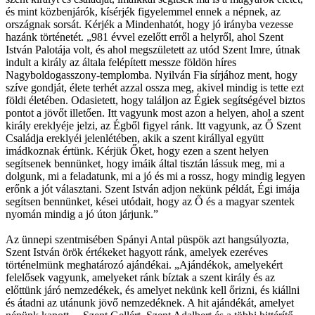
és mint közbenjárók, kísérjék figyelemmel ennek a népnek, az
országnak sorsát. Kérjék a Mindenhatót, hogy jó irányba vezesse
hazánk történetét. „981 évvel ezelőtt erről a helyről, ahol Szent
István Palotája volt, és ahol megszületett az utód Szent Imre, útnak
indult a király az általa felépített messze földön híres
Nagyboldogasszony-templomba. Nyilván Fia sírjához ment, hogy
szíve gondját, élete terhét azzal ossza meg, akivel mindig is tette ezt
földi életében. Odasietett, hogy találjon az Égiek segítségével biztos
pontot a jövőt illetően. Itt vagyunk most azon a helyen, ahol a szent
király ereklyéje jelzi, az Égből figyel ránk. Itt vagyunk, az Ő Szent
Családja ereklyéi jelenlétében, akik a szent királlyal együtt
imádkoznak értünk. Kérjük Őket, hogy ezen a szent helyen
segítsenek bennünket, hogy imáik által tisztán lássuk meg, mi a
dolgunk, mi a feladatunk, mi a jó és mi a rossz, hogy mindig legyen
erőnk a jót választani. Szent István adjon nekünk példát, Égi imája
segítsen bennünket, kései utódait, hogy az Ő és a magyar szentek
nyomán mindig a jó úton járjunk.”
Az ünnepi szentmisében Spányi Antal püspök azt hangsúlyozta,
Szent István örök értékeket hagyott ránk, amelyek ezeréves
történelmünk meghatározó ajándékai. „Ajándékok, amelyekért
felelősek vagyunk, amelyeket ránk bíztak a szent király és az
előttünk járó nemzedékek, és amelyet nekünk kell őrizni, és kiállni
és átadni az utánunk jövő nemzedéknek. A hit ajándékát, amelyet