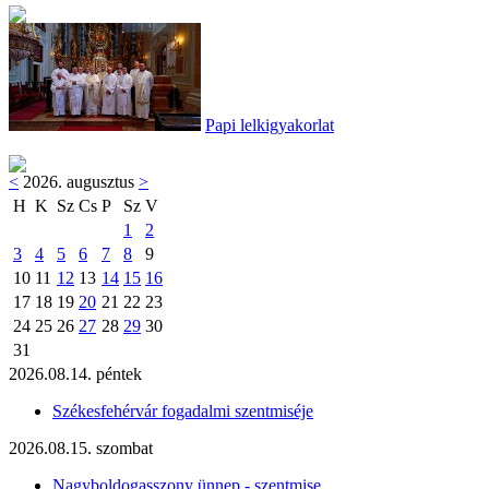
Papi lelkigyakorlat
<
2026. augusztus
>
H
K
Sz
Cs
P
Sz
V
1
2
3
4
5
6
7
8
9
10
11
12
13
14
15
16
17
18
19
20
21
22
23
24
25
26
27
28
29
30
31
2026.08.14. péntek
Székesfehérvár fogadalmi szentmiséje
2026.08.15. szombat
Nagyboldogasszony ünnep - szentmise