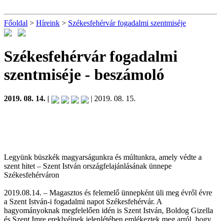
Főoldal
>
Híreink
>
Székesfehérvár fogadalmi szentmiséje
Székesfehérvár fogadalmi
szentmiséje
- beszámoló
2019. 08. 14. |
| 2019. 08. 15.
Legyünk büszkék magyarságunkra és múltunkra, amely védte a
szent hitet – Szent István országfelajánlásának ünnepe
Székesfehérváron
2019.08.14. – Magasztos és felemelő ünnepként üli meg évről évre
a Szent István-i fogadalmi napot Székesfehérvár. A
hagyományoknak megfelelően idén is Szent István, Boldog Gizella
és Szent Imre ereklyéinek jelenlétében emlékeztek meg arról, hogy