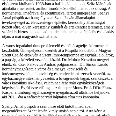
első szent királyunk 1038-ban a halála előtti napon, Szűz Máriának
ajánlotta a nemzetet, amikor trónörökös nélkül maradt az ország. A
körmenettel, imaórával és szentmisével tartott ünnepségen Spányi
Antal püspök azt hangsúlyozta: Szent István államalapító
tevékenységét az életszentségre építette, keresztény államiságot
hozott létre, olyan keresztény kultúrát és értékrendet teremtett, amely
szilárd és biztos alapokat ad minden tekintetben a fejlődés és haladás
útján, a mai magyarok számára is.
A város fogadalmi ünnepe felemelő és méltóságteljes körmenettel
kezdődött. Ünnepélyesen kísérték át a Püspöki Palotából a Magyar
Szent Család ereklyéit a Szent Imre-templomba az egyházi elöljárók,
a papság, a közéleti vezetők, köztük Dr. Molnár Krisztián megyei
elnök, dr. Cser-Palkovics András polgármester, Dr. Simon László
kormánymegbízott, a város és a megye képviselői és
intézményvezetői, a honvédség és rendvédelmi szervek vezetői, az
egyházmegye intézményvezetői, a lovagrendek tagjai, cserkészek, a
város katolikus iskolásai, valamint a fehérvári egyházközségek
képviselői. Évről évre ellátogat az ünnepre Mons. Prof. DDr. Franz
Kaspar a limburgi egyházmegye nyugalmazott általános helynöke,
aki 2011. óta a székesfehérvári káptalan címzetes kanonoka.
Spányi Antal püspök a szentmise előtt tartott imaórában
megemlékezett Szent István király utolsó napjairól. Arra kérte a
szent királyt és családját, imáikkal segítsék ma is a magyarok életét,