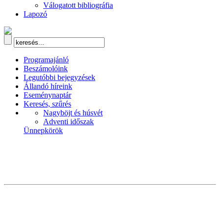
Válogatott bibliográfia
Lapozó
Programajánló
Beszámolóink
Legutóbbi bejegyzések
Állandó híreink
Eseménynaptár
Keresés, szűrés
Nagyböjt és húsvét
Adventi időszak
Ünnepkörök