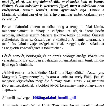
mert figyel rá, aki engedelmeskedik, mert kedve telik az istenes
életben, és aki másokra is szeretettel figyel, mert a másikban nem
vetélytársat, hanem testvért, Isten gyermekét látja
. Ennek a
Máriának oltalmában él és hal a hívő magyar ember csaknem egy
évezrede.”
Ez az odafordulás nem maradhat meg a templom falai között,
mindennapjainkat is áthatja a világban. A régiek Szent István
nyomán, intelmei szerint Máriára tekintve tették dolgukat. Őrizzük
értékeinket. Ilyen az összefogás, a közösség. A hamis tolerancia, a
múló társadalmi divatjelenségek nemcsak az egyént, de a családokat
és nagyobb közösségeket is tönkretehetik.
Lét és nem-lét, boldogság és az önzés boldogtalansága között kell
választanunk. Ez azonban a választás pillanatában nem tűnik mindig
ilyen egyértelműnek.
„A hívő ember ma is tekinthet Máriára, a Napbaöltözött Asszonyra,
Magyarok Nagyasszonyára, és arra a tanításra, mely Fiától jött, és
melynek legkiválóbb megélője ő maga volt.” Építsük az utánunk
jövő nemzedékeknek a boldog jövőt, keresztény hagyományainkra
alapozva.
A homília szövege:
1008fogadalmi_homilia.pdf
A szentmise végén Mons. Ugrits Tamás atya beszélt az elkövetkező