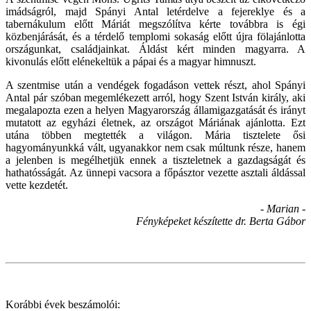
imádságról, majd Spányi Antal letérdelve a fejereklye és a
tabernákulum előtt Máriát megszólítva kérte továbbra is égi
közbenjárását, és a térdelő templomi sokaság előtt újra fölajánlotta
országunkat, családjainkat. Áldást kért minden magyarra. A
kivonulás előtt elénekeltük a pápai és a magyar himnuszt.
A szentmise után a vendégek fogadáson vettek részt, ahol Spányi
Antal pár szóban megemlékezett arról, hogy Szent István király, aki
megalapozta ezen a helyen Magyarország államigazgatását és irányt
mutatott az egyházi életnek, az országot Máriának ajánlotta. Ezt
utána többen megtették a világon. Mária tisztelete ősi
hagyományunkká vált, ugyanakkor nem csak múltunk része, hanem
a jelenben is megélhetjük ennek a tiszteletnek a gazdagságát és
hathatósságát. Az ünnepi vacsora a főpásztor vezette asztali áldással
vette kezdetét.
- Marian -
Fényképeket készítette dr. Berta Gábor
Korábbi évek beszámolói: