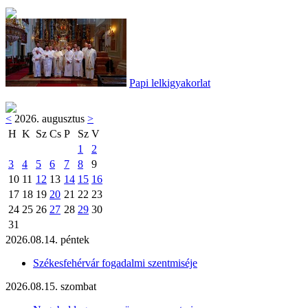
Papi lelkigyakorlat
<
2026. augusztus
>
H
K
Sz
Cs
P
Sz
V
1
2
3
4
5
6
7
8
9
10
11
12
13
14
15
16
17
18
19
20
21
22
23
24
25
26
27
28
29
30
31
2026.08.14. péntek
Székesfehérvár fogadalmi szentmiséje
2026.08.15. szombat