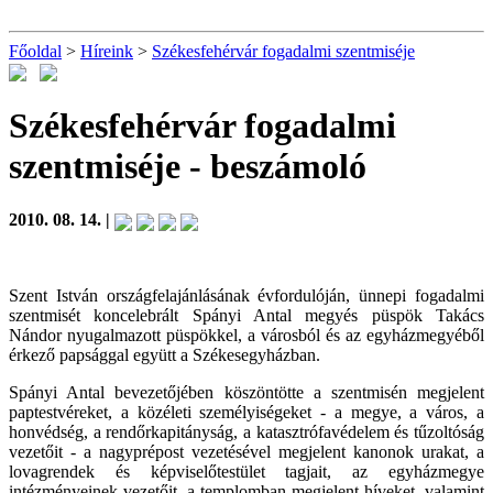
Főoldal
>
Híreink
>
Székesfehérvár fogadalmi szentmiséje
Székesfehérvár fogadalmi
szentmiséje
- beszámoló
2010. 08. 14. |
Szent István országfelajánlásának évfordulóján, ünnepi fogadalmi
szentmisét koncelebrált Spányi Antal megyés püspök Takács
Nándor nyugalmazott püspökkel, a városból és az egyházmegyéből
érkező papsággal együtt a Székesegyházban.
Spányi Antal bevezetőjében köszöntötte a szentmisén megjelent
paptestvéreket, a közéleti személyiségeket - a megye, a város, a
honvédség, a rendőrkapitányság, a katasztrófavédelem és tűzoltóság
vezetőit - a nagyprépost vezetésével megjelent kanonok urakat, a
lovagrendek és képviselőtestület tagjait, az egyházmegye
intézményeinek vezetőit, a templomban megjelent híveket, valamint