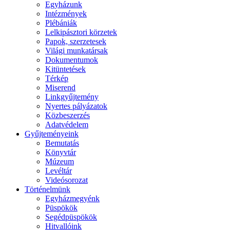
Egyházunk
Intézmények
Plébániák
Lelkipásztori körzetek
Papok, szerzetesek
Világi munkatársak
Dokumentumok
Kitüntetések
Térkép
Miserend
Linkgyűjtemény
Nyertes pályázatok
Közbeszerzés
Adatvédelem
Gyűjteményeink
Bemutatás
Könyvtár
Múzeum
Levéltár
Videósorozat
Történelmünk
Egyházmegyénk
Püspökök
Segédpüspökök
Hitvallóink