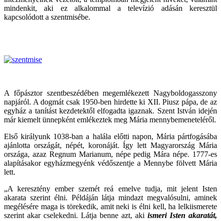
mindenkit, aki ez alkalommal a televízió adásán keresztül
kapcsolódott a szentmisébe.
A főpásztor szentbeszédében megemlékezett Nagyboldogasszony
napjáról. A dogmát csak 1950-ben hirdette ki XII. Piusz pápa, de az
egyház a tanítást kezdetektől elfogadta igaznak. Szent István idején
már kiemelt ünnepként emlékeztek meg Mária mennybemeneteléről.
Első királyunk 1038-ban a halála előtti napon, Mária pártfogásába
ajánlotta országát, népét, koronáját. Így lett Magyarország Mária
országa, azaz Regnum Marianum, népe pedig Mára népe. 1777-es
alapításakor egyházmegyénk védőszentje a Mennybe fölvett Mária
lett.
„A keresztény ember szemét reá emelve tudja, mit jelent Isten
akarata szerint élni. Példáján látja mindazt megvalósulni, aminek
megélésére maga is törekedik, amit neki is élni kell, ha lelkiismerete
szerint akar cselekedni. Látja benne azt, aki
ismeri Isten akaratát,