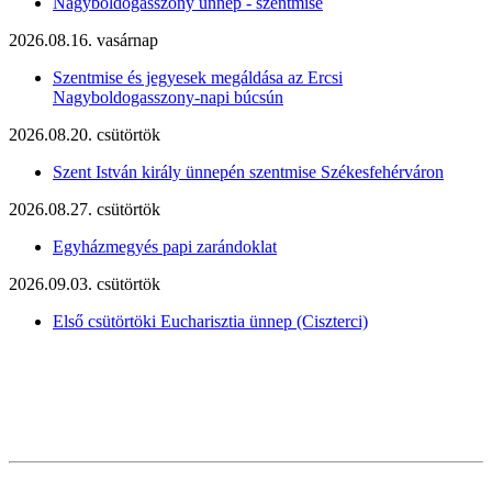
Nagyboldogasszony ünnep - szentmise
2026.08.16. vasárnap
Szentmise és jegyesek megáldása az Ercsi
Nagyboldogasszony-napi búcsún
2026.08.20. csütörtök
Szent István király ünnepén szentmise Székesfehérváron
2026.08.27. csütörtök
Egyházmegyés papi zarándoklat
2026.09.03. csütörtök
Első csütörtöki Eucharisztia ünnep (Ciszterci)