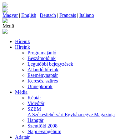
Magyar
|
English
|
Deutsch
|
Francais
|
Italiano
Menü
Híreink
Híreink
Programajánló
Beszámolóink
Legutóbbi bejegyzések
Állandó híreink
Eseménynaptár
Keresés, szűrés
Ünnepkörök
Média
Képtár
Videótár
SZEM
A Székesfehérvári Egyházmegye Magazinja
Hangtár
Szentföld 2008
Napi evangélium
Adattár