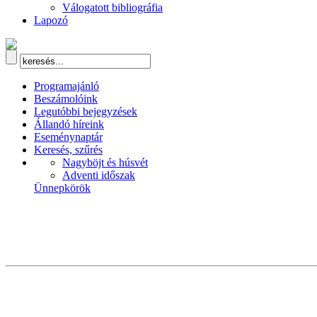
Válogatott bibliográfia
Lapozó
Programajánló
Beszámolóink
Legutóbbi bejegyzések
Állandó híreink
Eseménynaptár
Keresés, szűrés
Nagyböjt és húsvét
Adventi időszak
Ünnepkörök