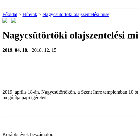
Főoldal
>
Híreink
>
Nagycsütörtöki olajszentelési mise
Nagycsütörtöki olajszentelési mi
2019. 04. 18.
| 2018. 12. 15.
2019. április 18-án, Nagycsütörtökön, a Szent Imre templomban 10 ó
megújítja papi ígéreteit.
Korábbi évek beszámolói: