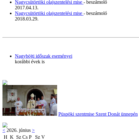
Nagycsütörtöki olajszentelési mise
- beszámoló
2017.04.13.
Nagycsütörtöki olajszentelési mise
- beszámoló
2018.03.29.
Nagyböjti időszak eseményei
korábbi évek is
Püspöki szentmise Szent Donát ünnepén
<
2026. június
>
H
K
Sz
Cs
P
Sz
V