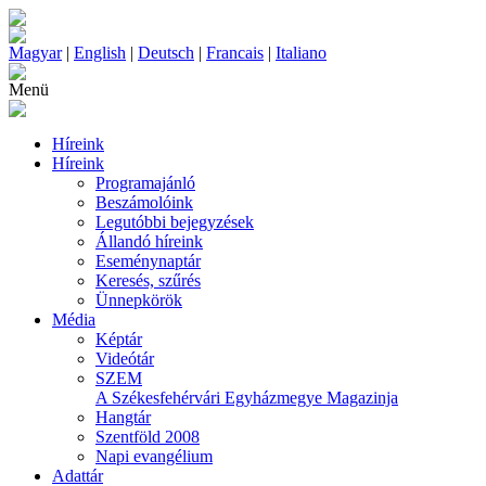
Magyar
|
English
|
Deutsch
|
Francais
|
Italiano
Menü
Híreink
Híreink
Programajánló
Beszámolóink
Legutóbbi bejegyzések
Állandó híreink
Eseménynaptár
Keresés, szűrés
Ünnepkörök
Média
Képtár
Videótár
SZEM
A Székesfehérvári Egyházmegye Magazinja
Hangtár
Szentföld 2008
Napi evangélium
Adattár