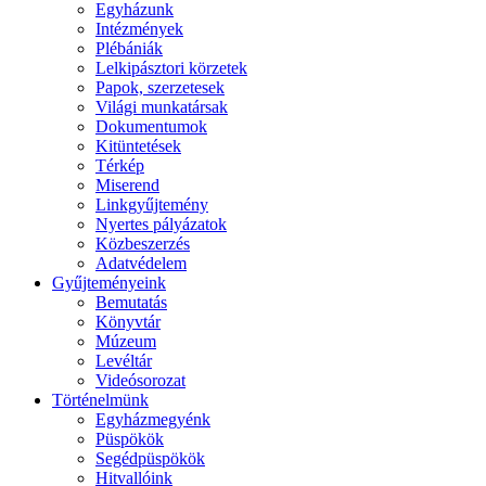
Egyházunk
Intézmények
Plébániák
Lelkipásztori körzetek
Papok, szerzetesek
Világi munkatársak
Dokumentumok
Kitüntetések
Térkép
Miserend
Linkgyűjtemény
Nyertes pályázatok
Közbeszerzés
Adatvédelem
Gyűjteményeink
Bemutatás
Könyvtár
Múzeum
Levéltár
Videósorozat
Történelmünk
Egyházmegyénk
Püspökök
Segédpüspökök
Hitvallóink