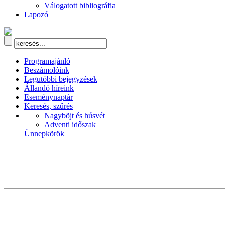
Válogatott bibliográfia
Lapozó
Programajánló
Beszámolóink
Legutóbbi bejegyzések
Állandó híreink
Eseménynaptár
Keresés, szűrés
Nagyböjt és húsvét
Adventi időszak
Ünnepkörök