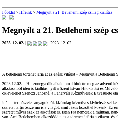
Főoldal
>
Híreink
>
Megnyílt a 21. Betlehemi szép csillag kiállítás
Megnyílt a 21. Betlehemi szép csi
2023. 12. 02. |
| 2023. 12. 02.
A betlehemi történet járja át az egész világot – Megnyílt a Betlehemi 
2023.12.02. – Huszonegyedik alkalommal hirdette meg az adventi ké
alkotásaiból idén is kiállítás nyílt a Szent István Hitoktatási és Műve
okleveleket Szenczi Jánosné, a Fehérvári Kézművesek Egyesülete elnö
Idén is természetes anyagokból, kizárólag kézműves kivitelezéssel kés
szeretet tartja össze ma is a világot, amit Jézus hozott el közénk. Ez ér
szeretet művei ezek az alkotások is. Isten Fia nemcsak a múltban, hanem
van. Ami Betlehemben elkezdődött, az a történet átjárja a világot, és 