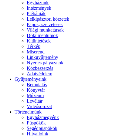
Egyházunk
Intézmények
Plébániák
Lelkipásztori körzetek
Papok, szerzetesek
Világi munkatársak
Dokumentumok
Kitüntetések
Térkép
Miserend
Linkgyűjtemény
Nyertes pályázatok
Közbeszerzés
Adatvédelem
Gyűjteményeink
Bemutatás
Könyvtár
Múzeum
Levéltár
Videósorozat
Történelmünk
Egyházmegyénk
Püspökök
Segédpüspökök
Hitvallóink