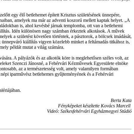
előtt egy élő betlehemet épített Krisztus születésének ünnepére,
naiban, amelyek ma már az adventi koszorú mellett kaptak helyet. „A
saládokban is, ahol kevésbé járnak templomba, ott van a betlehemi
állítás. Idén különösen nagy számban érkeztek alkotások. A művek
elyek a születést követően történtek, a pásztorok, a bölcsek imádását,
ünnepváró kiállítás vigyen közelebb minket a feltámadás titkához is,
amely példát mutat a világ számára.
sára. A pályázók és az alkotók köre is meglehetősen széles volt, az
eveleket Szenczi Jánosné, a Fehérvári Kézművesek Egyesülete elnöke
fontosabb, az a természetesség volt, amely valamilyen formában
stő népi iparművész betlehemes gyűjteményének és a Fehérvári
alériájában.
Berta Kata
Fényképeket készítette Kovács Marcell
Videó: Székesfehérvári Egyházmegyei Stúdió