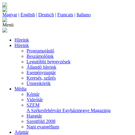
Magyar
|
English
|
Deutsch
|
Francais
|
Italiano
Menü
Híreink
Híreink
Programajánló
Beszámolóink
Legutóbbi bejegyzések
Állandó híreink
Eseménynaptár
Keresés, szűrés
Ünnepkörök
Média
Képtár
Videótár
SZEM
A Székesfehérvári Egyházmegye Magazinja
Hangtár
Szentföld 2008
Napi evangélium
Adattár