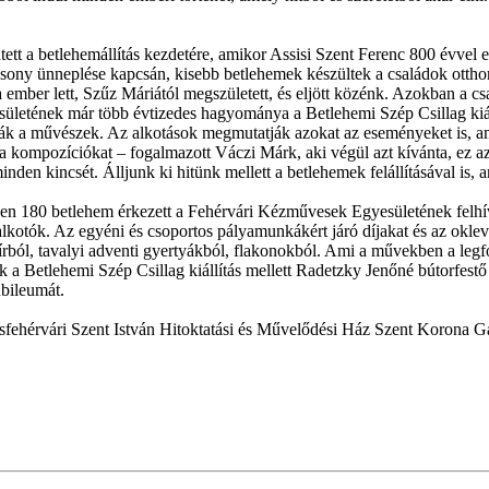
tt a betlehemállítás kezdetére, amikor Assisi Szent Ferenc 800 évvel ez
csony ünneplése kapcsán, kisebb betlehemek készültek a családok ottho
 ember lett, Szűz Máriától megszületett, és eljött közénk. Azokban a c
esületének már több évtizedes hagyománya a Betlehemi Szép Csillag ki
lják a művészek. Az alkotások megmutatják azokat az eseményeket is, am
a kompozíciókat – fogalmazott Váczi Márk, aki végül azt kívánta, ez az 
nden kincsét. Álljunk ki hitünk mellett a betlehemek felállításával is, 
en 180 betlehem érkezett a Fehérvári Kézművesek Egyesületének felhívá
alkotók. Az egyéni és csoportos pályamunkákért járó díjakat és az okl
írból, tavalyi adventi gyertyákból, flakonokból. Ami a művekben a leg
tak a Betlehemi Szép Csillag kiállítás mellett Radetzky Jenőné bútorfe
bileumát.
esfehérvári Szent István Hitoktatási és Művelődési Ház Szent Korona G