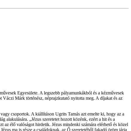
Kézművesek Egyesülete. A legszebb pályamunkákból és a kézművesek
ot Váczi Márk történész, néprajzkutató nyitotta meg. A díjakat és az
vagy csoportok. A kiállításon Ugrits Tamás azt emelte ki, hogy az a
lág alakulására. „Jézus szeretetet hozott közénk, ezért a hit és a
ezt az élő valóságot hirdetik. Jézus mindenki számára elérhető és közel
. Jézus ma is része a családoknak, az Ő szeretetéből fakadó öröm járja