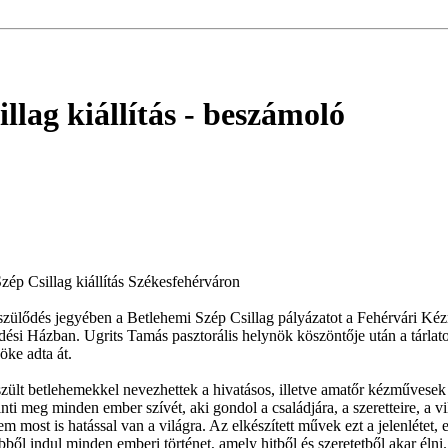
llag kiállítás
- beszámoló
Szép Csillag kiállítás Székesfehérváron
szülődés jegyében a Betlehemi Szép Csillag pályázatot a Fehérvári 
lődési Házban. Ugrits Tamás pasztorális helynök köszöntője után a tárlat
ke adta át.
zült betlehemekkel nevezhettek a hivatásos, illetve amatőr kézművesek 
inti meg minden ember szívét, aki gondol a családjára, a szeretteire, a vi
 most is hatással van a világra. Az elkészített művek ezt a jelenlétet, 
ebből indul minden emberi történet, amely hitből és szeretetből akar élni