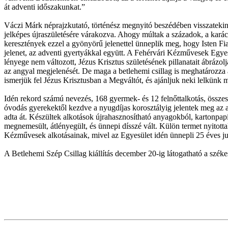
át adventi időszakunkat.”
Váczi Márk néprajzkutató, történész megnyitó beszédében visszatekinte
jelképes újraszületésére várakozva. Ahogy múltak a századok, a kará
keresztények ezzel a gyönyörű jelenettel ünneplik meg, hogy Isten Fia
jelenet, az adventi gyertyákkal együtt. A Fehérvári Kézművesek Egy
lényege nem változott, Jézus Krisztus születésének pillanatait ábrázo
az angyal megjelenését. De maga a betlehemi csillag is meghatározza 
ismerjük fel Jézus Krisztusban a Megváltót, és ajánljuk neki lelkünk mi
Idén rekord számú nevezés, 168 gyermek- és 12 felnőttalkotás, összes
óvodás gyerekektől kezdve a nyugdíjas korosztályig jelentek meg az 
adta át. Készültek alkotások újrahasznosítható anyagokból, kartonpap
megnemesült, átlényegült, és ünnepi dísszé vált. Külön termet nyitot
Kézművesek alkotásainak, mivel az Egyesület idén ünnepli 25 éves ju
A Betlehemi Szép Csillag kiállítás december 20-ig látogatható a szék