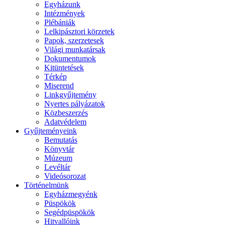
Egyházunk
Intézmények
Plébániák
Lelkipásztori körzetek
Papok, szerzetesek
Világi munkatársak
Dokumentumok
Kitüntetések
Térkép
Miserend
Linkgyűjtemény
Nyertes pályázatok
Közbeszerzés
Adatvédelem
Gyűjteményeink
Bemutatás
Könyvtár
Múzeum
Levéltár
Videósorozat
Történelmünk
Egyházmegyénk
Püspökök
Segédpüspökök
Hitvallóink