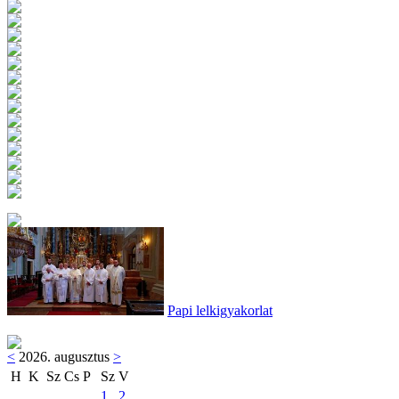
Papi lelkigyakorlat
<
2026. augusztus
>
H
K
Sz
Cs
P
Sz
V
1
2