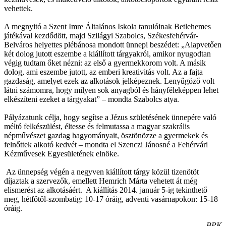
vehettek.
A megnyitó a Szent Imre Általános Iskola tanulóinak Betlehemes
játékával kezdődött, majd Szilágyi Szabolcs, Székesfehérvár-
Belváros helyettes plébánosa mondott ünnepi beszédet: „Alapvetően
két dolog jutott eszembe a kiállított tárgyakról, amikor nyugodtan
végig tudtam őket nézni: az első a gyermekkorom volt. A másik
dolog, ami eszembe jutott, az emberi kreativitás volt. Az a fajta
gazdaság, amelyet ezek az alkotások jelképeznek. Lenyűgöző volt
látni számomra, hogy milyen sok anyagból és hányféleképpen lehet
elkészíteni ezeket a tárgyakat” – mondta Szabolcs atya.
Pályázatunk célja, hogy segítse a Jézus születésének ünnepére való
méltó felkészülést, éltesse és felmutassa a magyar szakrális
népművészet gazdag hagyományait, ösztönözze a gyermekek és
felnőttek alkotó kedvét – mondta el Szenczi Jánosné a Fehérvári
Kézművesek Egyesületének elnöke.
Az ünnepség végén a negyven kiállított tárgy közül tizenötöt
díjaztak a szervezők, emellett Hemrich Márta vehetett át még
elismerést az alkotásáért. A kiállítás 2014. január 5-ig tekinthető
meg, hétfőtől-szombatig: 10-17 óráig, adventi vasárnapokon: 15-18
óráig.
BPK