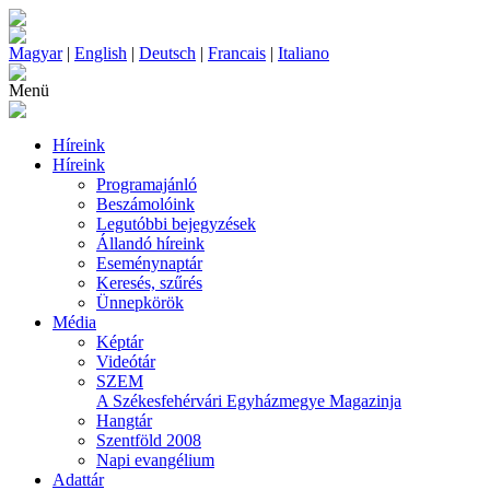
Magyar
|
English
|
Deutsch
|
Francais
|
Italiano
Menü
Híreink
Híreink
Programajánló
Beszámolóink
Legutóbbi bejegyzések
Állandó híreink
Eseménynaptár
Keresés, szűrés
Ünnepkörök
Média
Képtár
Videótár
SZEM
A Székesfehérvári Egyházmegye Magazinja
Hangtár
Szentföld 2008
Napi evangélium
Adattár