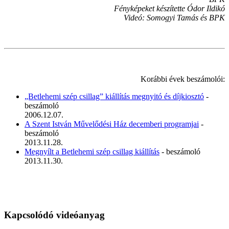
Fényképeket készítette Ódor Ildikó
Videó: Somogyi Tamás és BPK
Korábbi évek beszámolói:
„Betlehemi szép csillag” kiállítás megnyitó és díjkiosztó
-
beszámoló
2006.12.07.
A Szent István Művelődési Ház decemberi programjai
-
beszámoló
2013.11.28.
Megnyílt a Betlehemi szép csillag kiállítás
- beszámoló
2013.11.30.
Kapcsolódó videóanyag