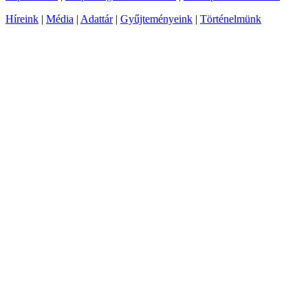
Híreink
|
Média
|
Adattár
|
Gyűjteményeink
|
Történelmünk