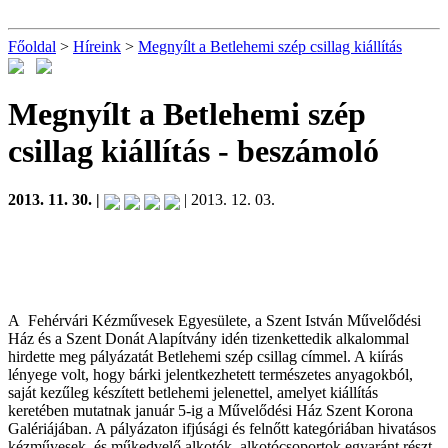
Főoldal
>
Híreink
>
Megnyílt a Betlehemi szép csillag kiállítás
Megnyílt a Betlehemi szép
csillag kiállítás
- beszámoló
2013. 11. 30. |
| 2013. 12. 03.
A Fehérvári Kézművesek Egyesülete, a Szent István Művelődési
Ház és a Szent Donát Alapítvány idén tizenkettedik alkalommal
hirdette meg pályázatát Betlehemi szép csillag címmel. A kiírás
lényege volt, hogy bárki jelentkezhetett természetes anyagokból,
saját kezűleg készített betlehemi jelenettel, amelyet kiállítás
keretében mutatnak január 5-ig a Művelődési Ház Szent Korona
Galériájában. A pályázaton ifjúsági és felnőtt kategóriában hivatásos
kézművesek, és műkedvelő alkotók, alkotócsoportok egyaránt részt