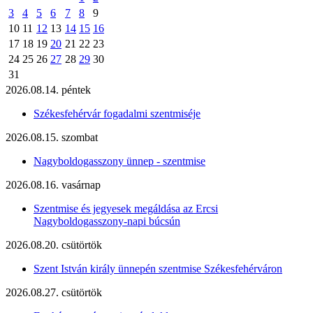
3
4
5
6
7
8
9
10
11
12
13
14
15
16
17
18
19
20
21
22
23
24
25
26
27
28
29
30
31
2026.08.14. péntek
Székesfehérvár fogadalmi szentmiséje
2026.08.15. szombat
Nagyboldogasszony ünnep - szentmise
2026.08.16. vasárnap
Szentmise és jegyesek megáldása az Ercsi
Nagyboldogasszony-napi búcsún
2026.08.20. csütörtök
Szent István király ünnepén szentmise Székesfehérváron
2026.08.27. csütörtök