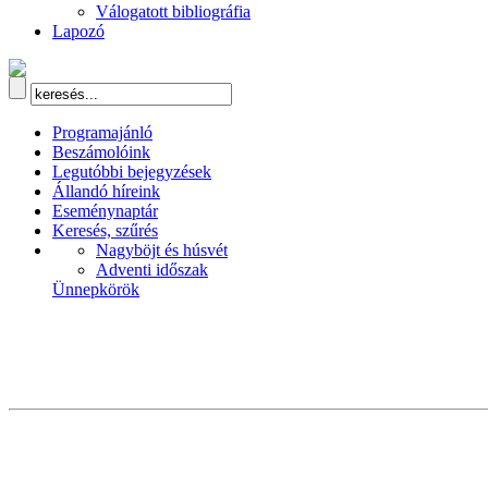
Válogatott bibliográfia
Lapozó
Programajánló
Beszámolóink
Legutóbbi bejegyzések
Állandó híreink
Eseménynaptár
Keresés, szűrés
Nagyböjt és húsvét
Adventi időszak
Ünnepkörök