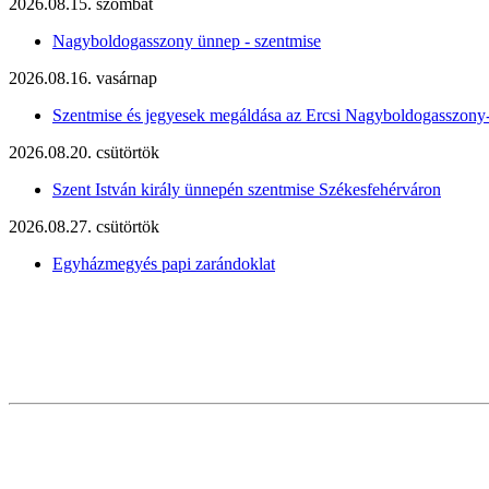
2026.08.15. szombat
Nagyboldogasszony ünnep - szentmise
2026.08.16. vasárnap
Szentmise és jegyesek megáldása az Ercsi Nagyboldogasszony
2026.08.20. csütörtök
Szent István király ünnepén szentmise Székesfehérváron
2026.08.27. csütörtök
Egyházmegyés papi zarándoklat