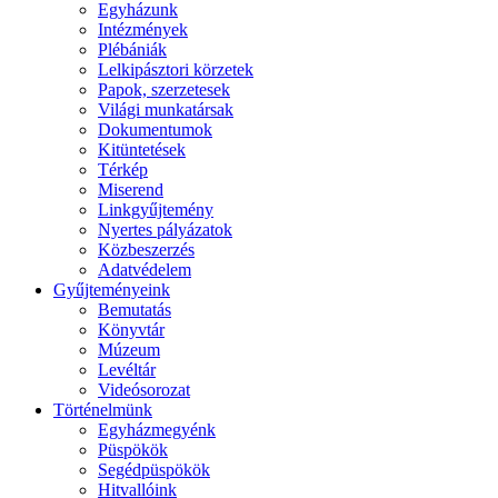
Egyházunk
Intézmények
Plébániák
Lelkipásztori körzetek
Papok, szerzetesek
Világi munkatársak
Dokumentumok
Kitüntetések
Térkép
Miserend
Linkgyűjtemény
Nyertes pályázatok
Közbeszerzés
Adatvédelem
Gyűjteményeink
Bemutatás
Könyvtár
Múzeum
Levéltár
Videósorozat
Történelmünk
Egyházmegyénk
Püspökök
Segédpüspökök
Hitvallóink