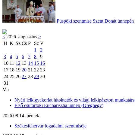
Püspöki szentmise Szent Donát ünnepén
<
2026. augusztus
>
H
K
Sz
Cs
P
Sz
V
1
2
3
4
5
6
7
8
9
10
11
12
13
14
15
16
17
18
19
20
21
22
23
24
25
26
27
28
29
30
31
Ma
Nyári lelkigyakorlat hitoktatók és világi lelkipásztori munkatárs
Első csütörtöki Eucharisztia ünnep (Öreghegy)
2026.08.14. péntek
Székesfehérvár fogadalmi szentmiséje