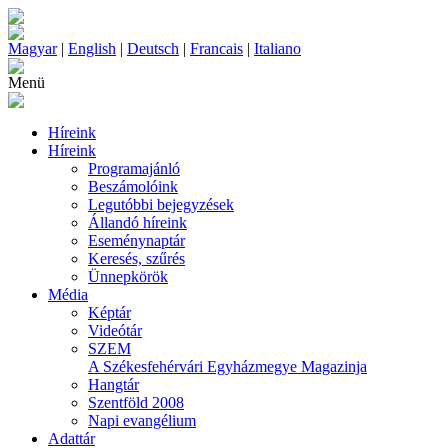
Magyar
|
English
|
Deutsch
|
Francais
|
Italiano
Menü
Híreink
Híreink
Programajánló
Beszámolóink
Legutóbbi bejegyzések
Állandó híreink
Eseménynaptár
Keresés, szűrés
Ünnepkörök
Média
Képtár
Videótár
SZEM
A Székesfehérvári Egyházmegye Magazinja
Hangtár
Szentföld 2008
Napi evangélium
Adattár