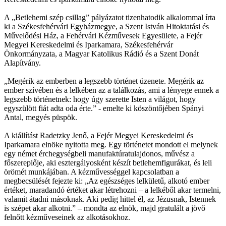
A „Betlehemi szép csillag” pályázatot tizenhatodik alkalommal írta
ki a Székesfehérvári Egyházmegye, a Szent István Hitoktatási és
Művelődési Ház, a Fehérvári Kézművesek Egyesülete, a Fejér
Megyei Kereskedelmi és Iparkamara, Székesfehérvár
Önkormányzata, a Magyar Katolikus Rádió és a Szent Donát
Alapítvány.
„Megérik az emberben a legszebb történet üzenete. Megérik az
ember szívében és a lelkében az a találkozás, ami a lényege ennek a
legszebb történetnek: hogy úgy szerette Isten a világot, hogy
egyszülött fiát adta oda érte.” - emelte ki köszöntőjében Spányi
Antal, megyés püspök.
A kiállítást Radetzky Jenő, a Fejér Megyei Kereskedelmi és
Iparkamara elnöke nyitotta meg. Egy történetet mondott el melynek
egy német érchegységbeli manufaktúratulajdonos, művész a
főszereplője, aki esztergályosként készít betlehemfigurákat, és leli
örömét munkájában. A kézművességgel kapcsolatban a
megbecsülését fejezte ki: „Az egészséges lelkületű, alkotó ember
értéket, maradandó értéket akar létrehozni – a lelkéből akar termelni,
valamit átadni másoknak. Aki pedig hittel él, az Jézusnak, Istennek
is szépet akar alkotni.” – mondta az elnök, majd gratulált a jövő
felnőtt kézműveseinek az alkotásokhoz.