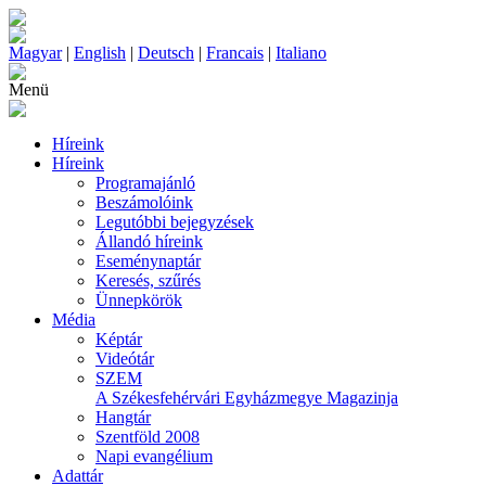
Magyar
|
English
|
Deutsch
|
Francais
|
Italiano
Menü
Híreink
Híreink
Programajánló
Beszámolóink
Legutóbbi bejegyzések
Állandó híreink
Eseménynaptár
Keresés, szűrés
Ünnepkörök
Média
Képtár
Videótár
SZEM
A Székesfehérvári Egyházmegye Magazinja
Hangtár
Szentföld 2008
Napi evangélium
Adattár