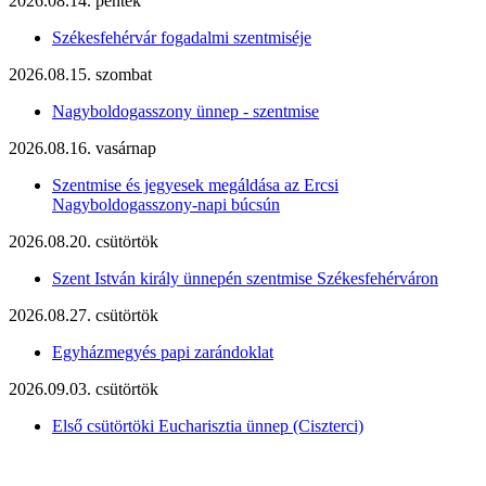
2026.08.14. péntek
Székesfehérvár fogadalmi szentmiséje
2026.08.15. szombat
Nagyboldogasszony ünnep - szentmise
2026.08.16. vasárnap
Szentmise és jegyesek megáldása az Ercsi
Nagyboldogasszony-napi búcsún
2026.08.20. csütörtök
Szent István király ünnepén szentmise Székesfehérváron
2026.08.27. csütörtök
Egyházmegyés papi zarándoklat
2026.09.03. csütörtök
Első csütörtöki Eucharisztia ünnep (Ciszterci)