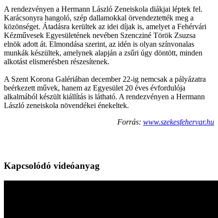
A rendezvényen a Hermann László Zeneiskola diákjai léptek fel.
Karácsonyra hangoló, szép dallamokkal örvendeztették meg a
közönséget. Átadásra kerültek az idei díjak is, amelyet a Fehérvári
Kézművesek Egyesületének nevében Szencziné Török Zsuzsa
elnök adott át. Elmondása szerint, az idén is olyan színvonalas
munkák készültek, amelynek alapján a zsűri úgy döntött, minden
alkotást elismerésben részesítenek.
A Szent Korona Galériában december 22-ig nemcsak a pályázatra
beérkezett művek, hanem az Egyesület 20 éves évfordulója
alkalmából készült kiállítás is látható. A rendezvényen a Hermann
László zeneiskola növendékei énekeltek.
Forrás:
www.szekesfehervar.hu
Kapcsolódó videóanyag