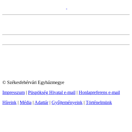
© Székesfehérvári Egyházmegye
Impresszum
|
Püspökség Hivatal e-mail
|
Honlapreferens e-mail
Híreink
|
Média
|
Adattár
|
Gyűjteményeink
|
Történelmünk