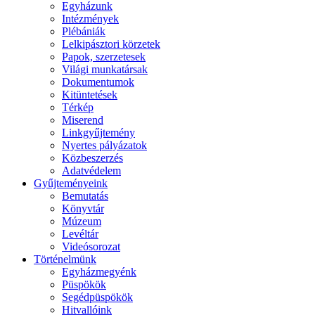
Egyházunk
Intézmények
Plébániák
Lelkipásztori körzetek
Papok, szerzetesek
Világi munkatársak
Dokumentumok
Kitüntetések
Térkép
Miserend
Linkgyűjtemény
Nyertes pályázatok
Közbeszerzés
Adatvédelem
Gyűjteményeink
Bemutatás
Könyvtár
Múzeum
Levéltár
Videósorozat
Történelmünk
Egyházmegyénk
Püspökök
Segédpüspökök
Hitvallóink