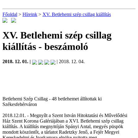
Főoldal
>
Híreink
>
XV. Betlehemi szép csillag kiállítás
XV. Betlehemi szép csillag
kiállítás
- beszámoló
2018. 12. 01. |
| 2018. 12. 04.
Betlehemi Szép Csillag - 48 betlehemet állítottak ki
Székesfehérváron
2018.12.01. - Megnyílt a Szent István Hitoktatási és Művelődési
Ház Szent Korona Galériájában a XVI. Betlehemi szép csillag
kiállítás. A kiállítás megnyitóján Spányi Antal, megyés püspök
mondott köszöntőt, a tárlatot Radetzky Jenő, a Fejér Megyei
Kereskedelmi és Iparkamara elnöke nyitotta meg.