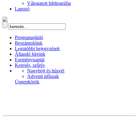
Válogatott bibliográfia
Lapozó
Programajánló
Beszámolóink
Legutóbbi bejegyzések
Állandó híreink
Eseménynaptár
Keresés, szűrés
Nagyböjt és húsvét
Adventi időszak
Ünnepkörök